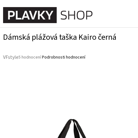
Přejít
na
NÁKUPN
obsah
KOŠÍK
Dámská plážová taška Kairo černá
Průměrné
VFstyle
5 hodnocení
Podrobnosti hodnocení
hodnocení
produktu
je
3,4
z
5
hvězdiček.