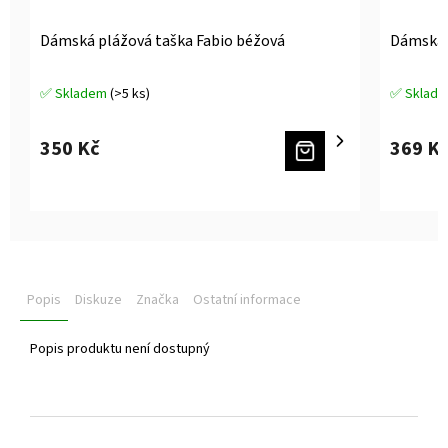
Dámská plážová taška Fabio béžová
Dámská 
✅ Skladem
(>5 ks)
✅ Sklad
Průměrné
Průměrné
hodnocení
hodnocen
produktu
produktu
350 Kč
369 K
je
je
5,0
5,0
z
z
5
5
hvězdiček.
hvězdiček
Popis
Diskuze
Značka
Ostatní informace
Popis produktu není dostupný
Z