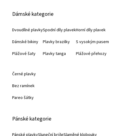
á
Dámské kategorie
p
a
Dvoudílné plavky
Spodní díly plavek
Horní díly plavek
t
Dámské bikiny
Plavky brazilky
S vysokým pasem
í
Plážové šaty
Plavky tanga
Plážové přehozy
Černé plavky
Bez ramínek
Pareo šátky
Pánské kategorie
Pánské plavky
Sluneční brýle
Slaměné klobouky