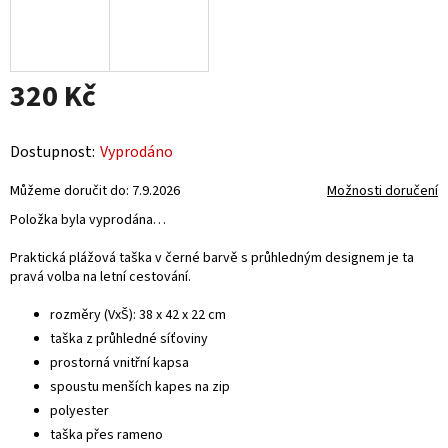
320 Kč
Měrná
cena:
Vyprodáno
Můžeme doručit do:
7.9.2026
Možnosti doručení
Položka byla vyprodána…
Praktická plážová taška v černé barvě s průhledným designem je ta
pravá volba na letní cestování.
rozměry (VxŠ): 38 x 42 x 22 cm
taška z průhledné síťoviny
prostorná vnitřní kapsa
spoustu menších kapes na zip
polyester
taška přes rameno