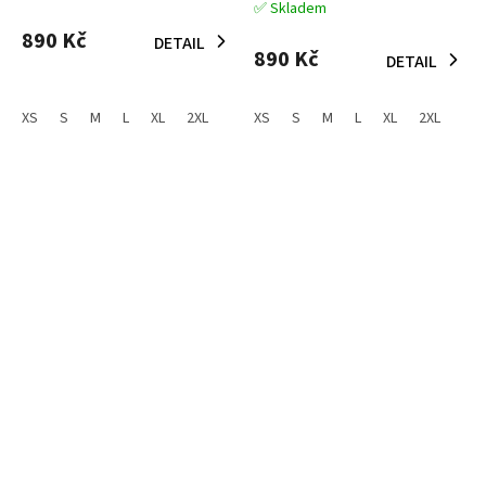
✅ Skladem
hodnocení
produktu
890 Kč
DETAIL
je
890 Kč
DETAIL
5,0
z
5
XS
S
M
L
XL
2XL
XS
S
M
L
XL
2XL
hvězdiček.