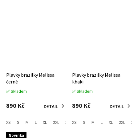
Plavky brazilky Melissa
Plavky brazilky Melissa
černé
khaki
✅ Skladem
✅ Skladem
Průměrné
Průměrné
hodnocení
hodnocení
produktu
produktu
890 Kč
890 Kč
DETAIL
DETAIL
je
je
5,0
5,0
z
z
XS
S
M
L
XL
2XL
3XL
XS
S
M
L
XL
2XL
3XL
5
5
hvězdiček.
hvězdiček.
Novinka