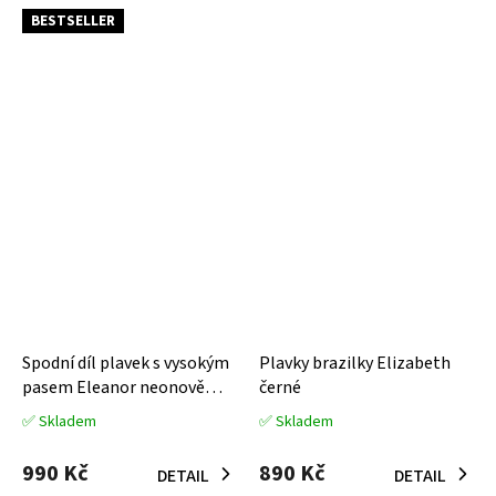
hvězdiček.
hvězdiček.
BESTSELLER
Spodní díl plavek s vysokým
Plavky brazilky Elizabeth
pasem Eleanor neonově
černé
růžové
✅ Skladem
✅ Skladem
Průměrné
Průměrné
hodnocení
hodnocení
produktu
produktu
990 Kč
890 Kč
DETAIL
DETAIL
je
je