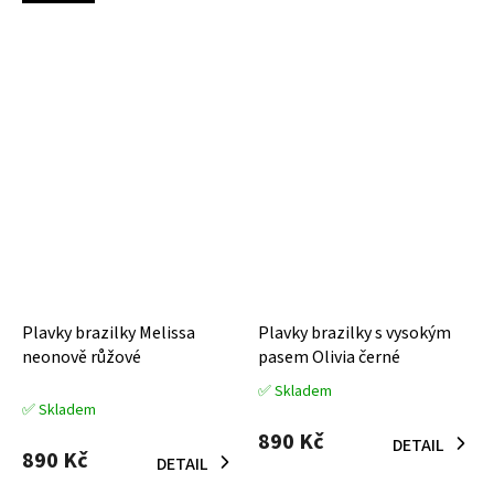
Plavky brazilky Melissa
Plavky brazilky s vysokým
neonově růžové
pasem Olivia černé
✅ Skladem
Průměrné
✅ Skladem
hodnocení
produktu
890 Kč
DETAIL
890 Kč
je
DETAIL
5,0