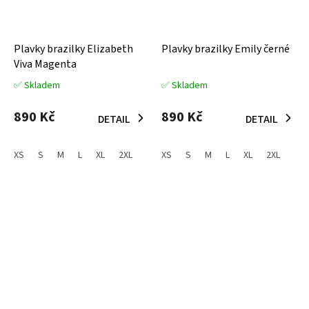
Plavky brazilky Elizabeth
Plavky brazilky Emily černé
Viva Magenta
✅ Skladem
✅ Skladem
Průměrné
Průměrné
hodnocení
hodnocení
produktu
produktu
890 Kč
890 Kč
DETAIL
DETAIL
je
je
5,0
5,0
z
z
XS
S
M
L
XL
2XL
XS
S
M
L
XL
2XL
5
5
hvězdiček.
hvězdiček.