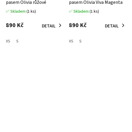
pasem Olivia růžové
pasem Olivia Viva Magenta
✅ Skladem
(1 ks)
✅ Skladem
(1 ks)
Průměrné
Průměrné
hodnocení
hodnocení
produktu
produktu
890 Kč
890 Kč
DETAIL
DETAIL
je
je
5,0
5,0
z
z
XS
S
XS
S
5
5
hvězdiček.
hvězdiček.