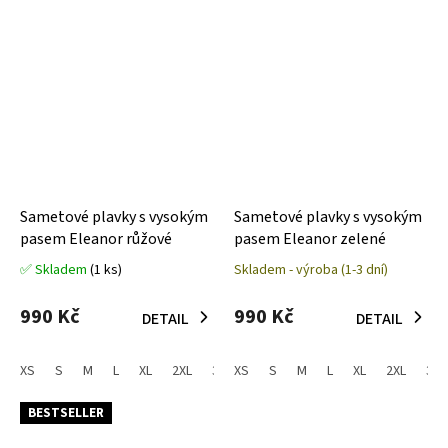
Sametové plavky s vysokým
Sametové plavky s vysokým
pasem Eleanor růžové
pasem Eleanor zelené
✅ Skladem
(1 ks)
Skladem - výroba (1-3 dní)
Průměrné
Průměrné
hodnocení
hodnocení
produktu
produktu
990 Kč
990 Kč
DETAIL
DETAIL
je
je
5,0
3,8
z
z
XS
S
M
L
XL
2XL
3XL
XS
S
M
L
XL
2XL
3XL
5
5
hvězdiček.
hvězdiček.
BESTSELLER