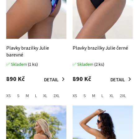
d
u
k
t
ů
Plavky brazilky Julie
Plavky brazilky Julie černé
barevné
✅ Skladem
(1 ks)
✅ Skladem
(2 ks)
Průměrné
Průměrné
hodnocení
hodnocení
produktu
produktu
890 Kč
890 Kč
DETAIL
DETAIL
je
je
5,0
5,0
z
z
XS
S
M
L
XL
2XL
XS
S
M
L
XL
2XL
5
5
hvězdiček.
hvězdiček.