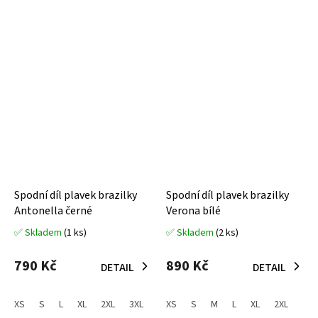
Spodní díl plavek brazilky
Spodní díl plavek brazilky
Antonella černé
Verona bílé
✅ Skladem
(1 ks)
✅ Skladem
(2 ks)
Průměrné
Průměrné
hodnocení
hodnocení
produktu
produktu
790 Kč
890 Kč
DETAIL
DETAIL
je
je
3,7
5,0
z
z
XS
S
L
XL
2XL
3XL
XS
S
M
L
XL
2XL
5
5