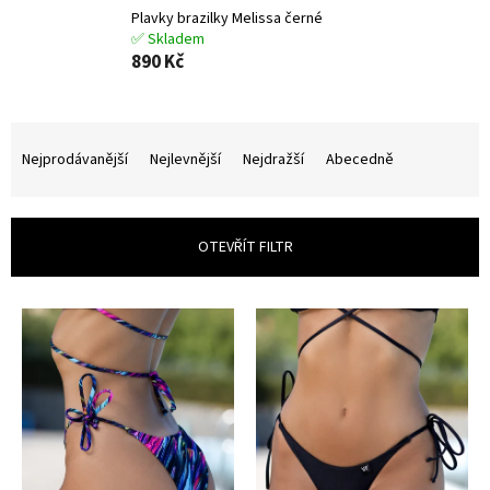
Plavky brazilky Melissa černé
✅ Skladem
890 Kč
Ř
a
Nejprodávanější
Nejlevnější
Nejdražší
Abecedně
z
e
n
OTEVŘÍT FILTR
í
p
r
V
o
ý
d
p
u
i
k
s
t
p
ů
r
o