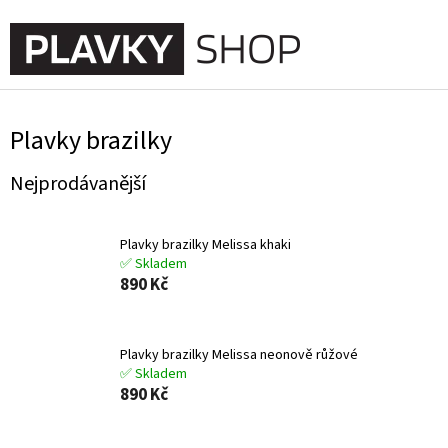
Přejít
na
NÁKUPNÍ
obsah
KOŠÍK
Plavky brazilky
Nejprodávanější
Plavky brazilky Melissa khaki
✅ Skladem
890 Kč
Plavky brazilky Melissa neonově růžové
✅ Skladem
890 Kč