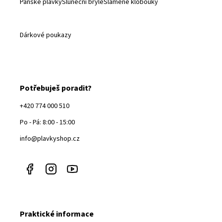
Pánské plavky
Sluneční brýle
Slaměné klobouky
Dárkové poukazy
Potřebuješ poradit?
+420 774 000 510
Po - Pá: 8:00 - 15:00
info@plavkyshop.cz
Praktické informace