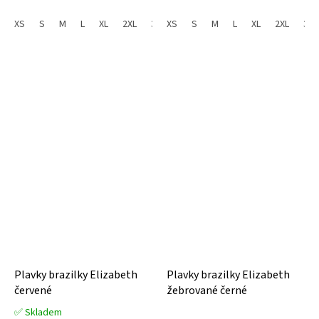
5,0
4,0
z
z
XS
S
M
L
XL
2XL
3XL
XS
4XL
S
M
L
XL
2XL
3XL
5
5
hvězdiček.
hvězdiček.
Plavky brazilky Elizabeth
Plavky brazilky Elizabeth
červené
žebrované černé
✅ Skladem
Průměrné