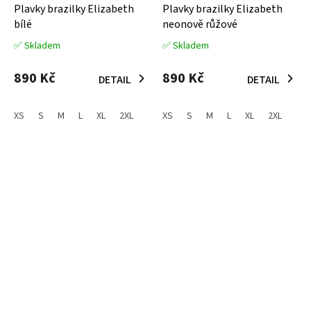
Plavky brazilky Elizabeth
Plavky brazilky Elizabeth
bílé
neonově růžové
✅ Skladem
✅ Skladem
Průměrné
Průměrné
hodnocení
hodnocení
produktu
produktu
890 Kč
890 Kč
DETAIL
DETAIL
je
je
5,0
5,0
z
z
XS
S
M
L
XL
2XL
XS
S
M
L
XL
2XL
5
5
hvězdiček.
hvězdiček.