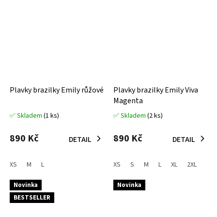
Plavky brazilky Emily růžové
Plavky brazilky Emily Viva
Magenta
✅ Skladem
(1 ks)
✅ Skladem
(2 ks)
Průměrné
Průměrné
hodnocení
hodnocení
produktu
produktu
890 Kč
890 Kč
DETAIL
DETAIL
je
je
5,0
5,0
z
z
XS
M
L
XS
S
M
L
XL
2XL
5
5
hvězdiček.
hvězdiček.
Novinka
Novinka
BESTSELLER