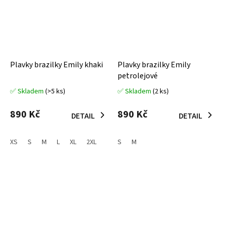
Plavky brazilky Emily khaki
Plavky brazilky Emily
petrolejové
✅ Skladem
(>5 ks)
✅ Skladem
(2 ks)
Průměrné
Průměrné
hodnocení
hodnocení
produktu
produktu
890 Kč
890 Kč
DETAIL
DETAIL
je
je
5,0
5,0
z
z
XS
S
M
L
XL
2XL
S
M
5
5
hvězdiček.
hvězdiček.