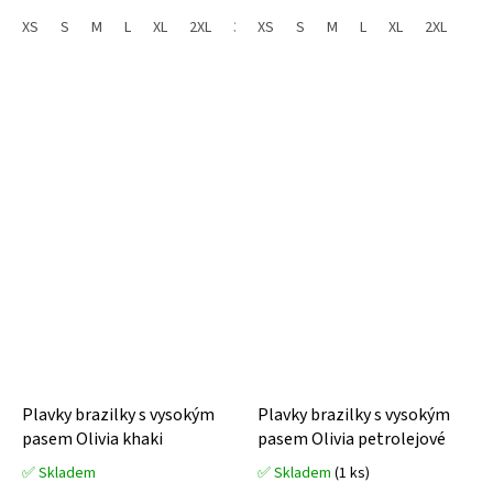
z
5
XS
S
M
L
XL
2XL
3XL
XS
S
M
L
XL
2XL
hvězdiček.
Plavky brazilky s vysokým
Plavky brazilky s vysokým
pasem Olivia khaki
pasem Olivia petrolejové
✅ Skladem
✅ Skladem
(1 ks)
Průměrné
Průměrné