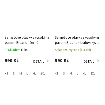
Sametové plavky s vysokým
Sametové plavky s vysokým
pasem Eleanor černé
pasem Eleanor královsky
modré
✅ Skladem
(1 ks)
Skladem - výroba (1-3 dní)
Průměrné
Průměrné
hodnocení
hodnocení
produktu
produktu
990 Kč
990 Kč
DETAIL
DETAIL
je
je
5,0
5,0
z
z
XS
S
M
L
XL
2XL
3XL
XS
S
M
L
XL
2XL
3XL
5
5
hvězdiček.
hvězdiček.