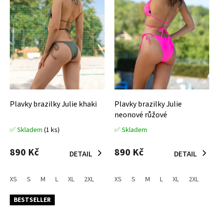
Plavky brazilky Julie khaki
Plavky brazilky Julie
neonové růžové
✅ Skladem
(1 ks)
✅ Skladem
Průměrné
Průměrné
hodnocení
hodnocení
produktu
produktu
890 Kč
890 Kč
DETAIL
DETAIL
je
je
5,0
5,0
z
z
XS
S
M
L
XL
2XL
XS
S
M
L
XL
2XL
5
5
hvězdiček.
hvězdiček.
BESTSELLER