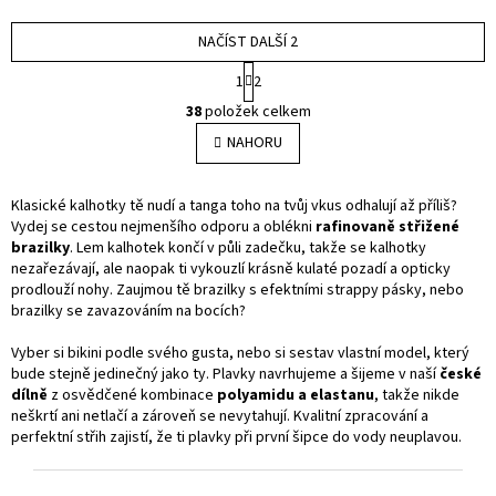
hvězdiček.
hvězdiček.
NAČÍST DALŠÍ 2
S
1
2
t
O
r
38
položek celkem
v
á
l
NAHORU
n
á
k
o
d
v
a
Klasické kalhotky tě nudí a tanga toho na tvůj vkus odhalují až příliš?
á
c
Vydej se cestou nejmenšího odporu a oblékni
rafinovaně střižené
n
í
brazilky
. Lem kalhotek končí v půli zadečku, takže se kalhotky
í
p
nezařezávají, ale naopak ti vykouzlí krásně kulaté pozadí a opticky
r
prodlouží nohy. Zaujmou tě brazilky s efektními strappy pásky, nebo
v
brazilky se zavazováním na bocích?
k
y
Vyber si bikini podle svého gusta, nebo si sestav vlastní model, který
v
bude stejně jedinečný jako ty. Plavky navrhujeme a šijeme v naší
české
ý
dílně
z osvědčené kombinace
polyamidu a elastanu
, takže nikde
p
neškrtí ani netlačí a zároveň se nevytahují. Kvalitní zpracování a
i
perfektní střih zajistí, že ti plavky při první šipce do vody neuplavou.
s
u