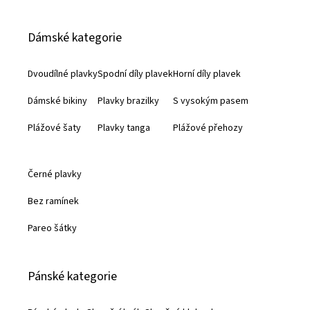
Z
á
Dámské kategorie
p
a
Dvoudílné plavky
Spodní díly plavek
Horní díly plavek
t
Dámské bikiny
Plavky brazilky
S vysokým pasem
í
Plážové šaty
Plavky tanga
Plážové přehozy
Černé plavky
Bez ramínek
Pareo šátky
Pánské kategorie