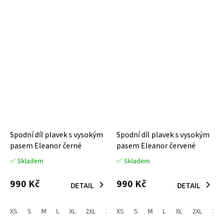
Spodní díl plavek s vysokým
Spodní díl plavek s vysokým
pasem Eleanor černé
pasem Eleanor červené
✅ Skladem
✅ Skladem
Průměrné
Průměrné
hodnocení
hodnocení
produktu
produktu
990 Kč
990 Kč
DETAIL
DETAIL
je
je
3,6
5,0
z
z
XS
S
M
L
XL
2XL
3XL
XS
4XL
S
M
L
XL
2XL
3XL
5
5