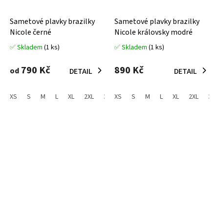
Sametové plavky brazilky
Sametové plavky brazilky
Nicole černé
Nicole královsky modré
✅ Skladem
(1 ks)
✅ Skladem
(1 ks)
Průměrné
Průměrné
hodnocení
hodnocení
produktu
produktu
790 Kč
890 Kč
od
DETAIL
DETAIL
je
je
5,0
5,0
z
z
XS
S
M
L
XL
2XL
3XL
XS
S
M
L
XL
2XL
3XL
5
5
hvězdiček.
hvězdiček.