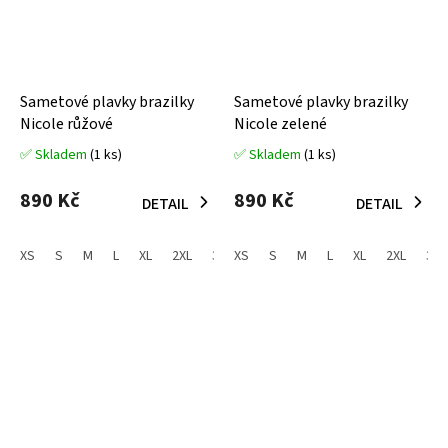
Sametové plavky brazilky
Sametové plavky brazilky
Nicole růžové
Nicole zelené
✅ Skladem
(1 ks)
✅ Skladem
(1 ks)
Průměrné
Průměrné
hodnocení
hodnocení
produktu
produktu
890 Kč
890 Kč
DETAIL
DETAIL
je
je
5,0
5,0
z
z
XS
S
M
L
XL
2XL
3XL
XS
S
M
L
XL
2XL
3XL
5
5
hvězdiček.
hvězdiček.