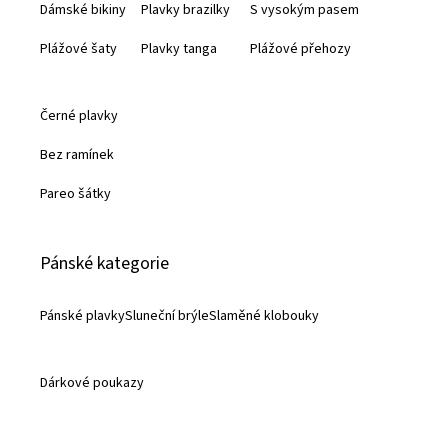
Dámské bikiny
Plavky brazilky
S vysokým pasem
í
Plážové šaty
Plavky tanga
Plážové přehozy
Černé plavky
Bez ramínek
Pareo šátky
Pánské kategorie
Pánské plavky
Sluneční brýle
Slaměné klobouky
Dárkové poukazy