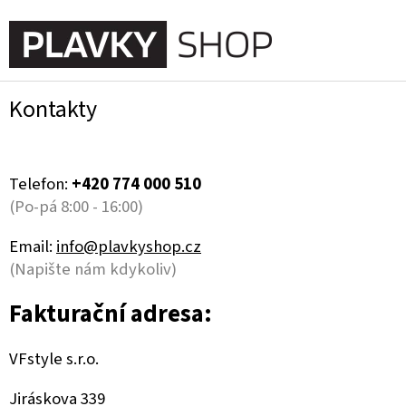
Přejít
na
NÁKUPN
obsah
KOŠÍK
Kontakty
Telefon:
+420 774 000 510
(Po-pá 8:00 - 16:00)
Email:
info@plavkyshop.cz
(Napište nám kdykoliv)
Fakturační adresa:
VFstyle s.r.o.
Jiráskova 339