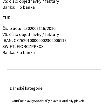
VS: číslo objednávky / faktury
Banka: Fio banka
EUR
Číslo účtu: 2302006116/2010
VS: číslo objednávky / faktury
IBAN: CZ7620100000002302006116
SWIFT: FIOBCZPPXXX
Banka: Fio banka
Z
á
Dámské kategorie
p
a
Dvoudílné plavky
Spodní díly plavek
Horní díly plavek
t