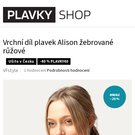
Přejít
na
NÁKUPNÍ
obsah
KOŠÍK
Vrchní díl plavek Alison žebrované
růžové
Ušito v Česku
-40 % PLAVKY40
Průměrné
VFstyle
1 hodnocení
Podrobnosti hodnocení
hodnocení
produktu
je
5,0
890 Kč
z
–20 %
5
hvězdiček.