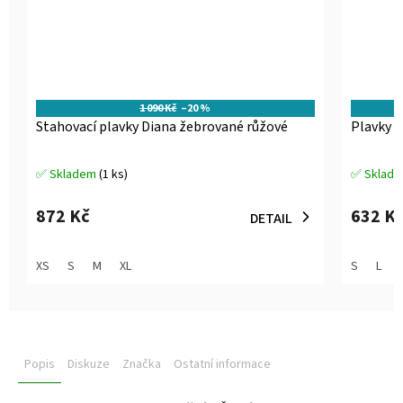
1 090 Kč
–20 %
Stahovací plavky Diana žebrované růžové
Plavky b
✅ Skladem
(1 ks)
✅ Sklad
Průměrné
Průměrné
hodnocení
hodnocen
produktu
produktu
872 Kč
632 K
DETAIL
je
je
5,0
5,0
z
z
XS
S
M
XL
S
L
5
5
hvězdiček.
hvězdiček
Popis
Diskuze
Značka
Ostatní informace