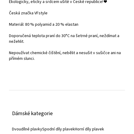
Ekologicky, eticky a srdcem ušité v České republice!
❤️
Česká značka VFstyle
Materiál: 80 % polyamid a 20 % elastan
Doporučená teplota praní do
30°C na šetrné praní, neždímat a
nežehlit.
Nepoužívat chemické čištění, nebělit a nesušit v sušičce ani na
přímém slunci.
Z
á
Dámské kategorie
p
a
Dvoudílné plavky
Spodní díly plavek
Horní díly plavek
t