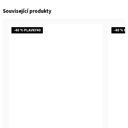
Související produkty
-40 % PLAVKY40
-40 % P