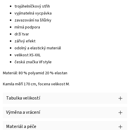
trojúhelníčkový střih
vyjímatelná vycpávka
zavazování na šňůrky
mírná podpora
drží tvar
zářivý efekt
odolný a elastický materiál
velikost XS-XXL
česká značka VFstyle
Materiál: 80 % polyamid 20 % elastan
Kamila měří 170 cm, focena velikost M.
Tabulka velikostí
Výměna a vrácení
Materiál a péče