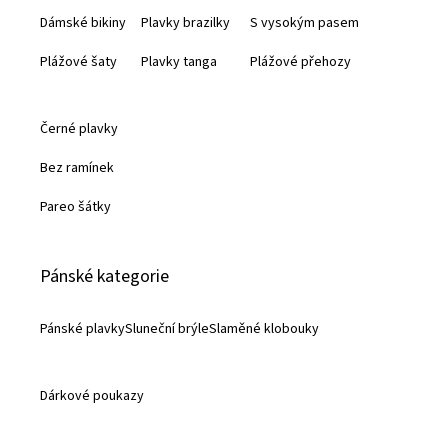
Dámské bikiny
Plavky brazilky
S vysokým pasem
í
Plážové šaty
Plavky tanga
Plážové přehozy
Černé plavky
Bez ramínek
Pareo šátky
Pánské kategorie
Pánské plavky
Sluneční brýle
Slaměné klobouky
Dárkové poukazy