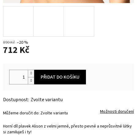
890 Kč
–20 %
712 Kč
Měrná
cena:
PŘIDAT DO KOŠÍKU
Zvolte variantu
Možnosti doručení
Můžeme doručit do:
Zvolte variantu
Horní díl plavek Alison z velmi jemné, přesto pevné a neprůsvitné látky
si zamiluješ i ty!