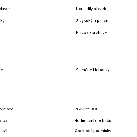
plavek
Horní díly plavek
lky
S vysokým pasem
a
Plážové přehozy
le
Slaměné klobouky
formace
PLAVKYSHOP
atba
Hodnocení obchodu
kostí
Obchodní podmínky