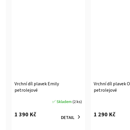
Vrchní díl plavek Emily
Vrchní díl plavek O
petrolejové
petrolejové
✅ Skladem
(2 ks)
Průměrné
Průměrné
hodnocení
hodnocení
1 390 Kč
1 290 Kč
produktu
produktu
DETAIL
je
je
5,0
5,0