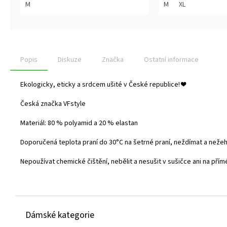
z
z
M
M
XL
5
5
hvězdiček.
hvězdiček.
Popis
Diskuze
Značka
Ostatní informace
Ekologicky, eticky a srdcem ušité v České republice! ❤️
Česká značka VFstyle
Materiál: 80 % polyamid a 20 % elastan
Doporučená teplota praní do 30°C na šetrné praní, neždímat a nežehl
Nepoužívat chemické čištění, nebělit a nesušit v sušičce ani na přím
Z
Dámské kategorie
á