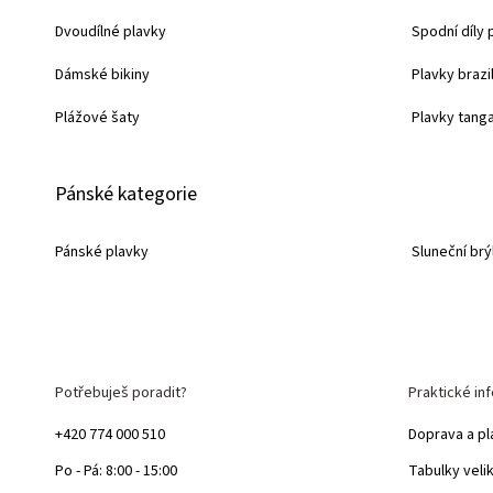
p
Dvoudílné plavky
Spodní díly 
a
Dámské bikiny
Plavky brazi
t
í
Plážové šaty
Plavky tang
Pánské kategorie
Pánské plavky
Sluneční brý
Potřebuješ poradit?
Praktické in
+420 774 000 510
Doprava a pl
Po - Pá: 8:00 - 15:00
Tabulky veli