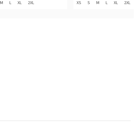
z
M
L
XL
2XL
XS
S
M
L
XL
2XL
5
diček.
hvězdiček.