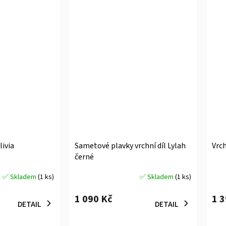
livia
Sametové plavky vrchní díl Lylah
Vrch
černé
✅ Skladem
(1 ks)
✅ Skladem
(1 ks)
Průměrné
Prů
hodnocení
hodn
1 090 Kč
1 
produktu
prod
DETAIL
DETAIL
je
je
5,0
5,0