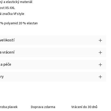
ný a elastický materiál
kost XS-XXL
á značka VFstyle
0 % polyamid 20 % elastan
velikostí
 vrácení
 a péče
ry
roba plavek
Doprava zdarma
Vrácení do 30 dnů