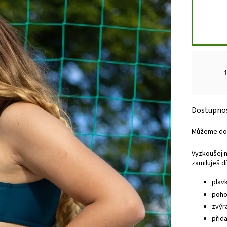
Můžeme dor
Vyzkoušej n
zamiluješ d
plav
poho
zvýr
přid