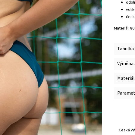
odol
veli
česk
Materiál: 8
Tabulka 
Výměna a
Materiál
Paramet
Česká vý