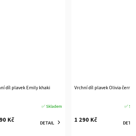
ní díl plavek Emily khaki
Vrchní díl plavek Olivia černé
✅ Skladem
✅ Skl
měrné
Průměrné
ocení
hodnocení
390 Kč
1 290 Kč
uktu
produktu
DETAIL
DETAI
je
5,0