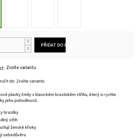
PŘIDAT DO KOŠÍKU
Zvolte variantu
učit do:
Zvolte variantu
ové plavky Emily v klasickém brazilském střihu, který si rychle
íky jeho pohodlnosti.
ky brazilky
dlný střih
azňují ženské křivky
ají sebedůvěru