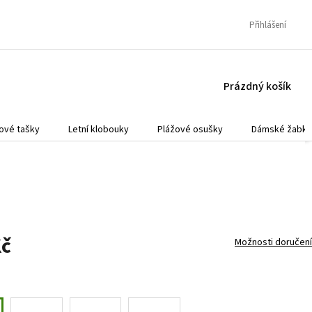
Přihlášení
NÁKUPNÍ
Prázdný košík
KOŠÍK
ové tašky
Letní klobouky
Plážové osušky
Dámské žabky
Kč
Možnosti doručení