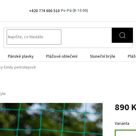
+420 774 000 510
Pánské plavky
Plážové oblečení
Sluneční brýle
Pláž
ky Emily petrolejové
tyle
890 
Měrná
cena:
Varianta