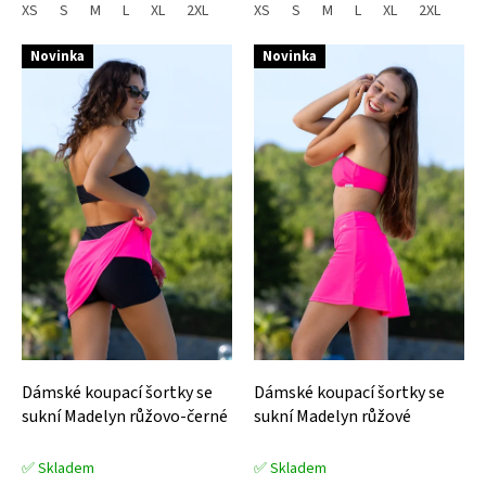
XS
S
M
L
XL
2XL
XS
S
M
L
XL
2XL
Novinka
Novinka
Dámské koupací šortky se
Dámské koupací šortky se
sukní Madelyn růžovo-černé
sukní Madelyn růžové
✅ Skladem
✅ Skladem