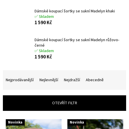
Dámské koupací šortky se sukní Madelyn khaki
✅ Skladem
1 590 Kč
Dámské koupací šortky se sukní Madelyn růžovo-
černé
✅ Skladem
1 590 Kč
Ř
a
Nejprodávanější
Nejlevnější
Nejdražší
Abecedně
z
e
n
OTEVŘÍT FILTR
í
p
r
V
o
Novinka
Novinka
ý