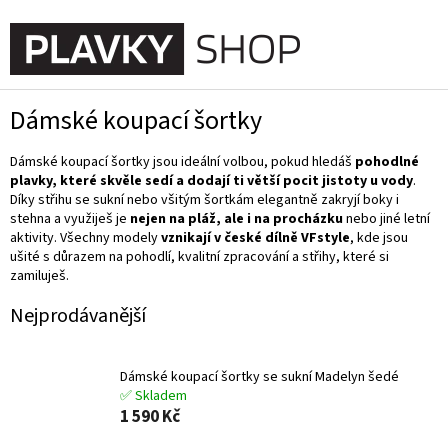
Přejít
na
NÁKUPN
obsah
KOŠÍK
Dámské koupací šortky
Dámské koupací šortky jsou ideální volbou, pokud hledáš
pohodlné
plavky, které skvěle sedí a dodají ti větší pocit jistoty u vody
.
Díky střihu se sukní nebo všitým šortkám elegantně zakryjí boky i
stehna a využiješ je
nejen na pláž, ale i na procházku
nebo jiné letní
aktivity. Všechny modely
vznikají v české dílně VFstyle
, kde jsou
ušité s důrazem na pohodlí, kvalitní zpracování a střihy, které si
zamiluješ.
Nejprodávanější
Dámské koupací šortky se sukní Madelyn šedé
✅ Skladem
1 590 Kč