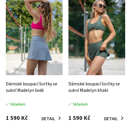
d
p
u
i
k
s
t
p
ů
r
o
d
u
k
t
ů
Dámské koupací šortky se
Dámské koupací šortky se
sukní Madelyn šedé
sukní Madelyn khaki
✅ Skladem
✅ Skladem
1 590 Kč
1 590 Kč
DETAIL
DETAIL