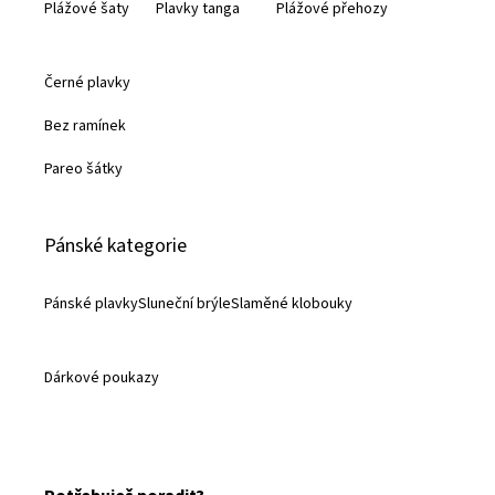
Plážové šaty
Plavky tanga
Plážové přehozy
v
ý
p
i
Černé plavky
s
u
Bez ramínek
Pareo šátky
Pánské kategorie
Pánské plavky
Sluneční brýle
Slaměné klobouky
Dárkové poukazy