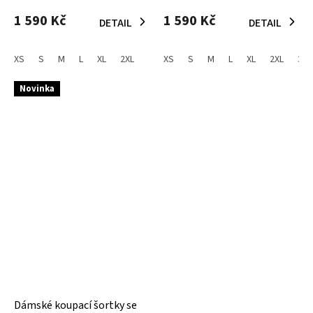
1 590 Kč
1 590 Kč
DETAIL
DETAIL
XS
S
M
L
XL
2XL
XS
S
M
L
XL
2XL
3XL
Novinka
Dámské koupací šortky se