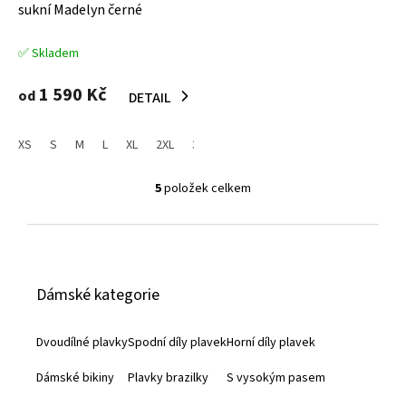
sukní Madelyn černé
✅ Skladem
1 590 Kč
od
DETAIL
XS
S
M
L
XL
2XL
3XL
4XL
5
položek celkem
O
v
l
Z
á
d
á
a
Dámské kategorie
c
p
í
a
p
Dvoudílné plavky
Spodní díly plavek
Horní díly plavek
r
t
v
Dámské bikiny
Plavky brazilky
S vysokým pasem
í
k
y