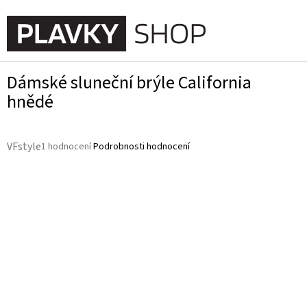
Přejít
na
NÁKUPN
obsah
KOŠÍK
Dámské sluneční brýle California
hnědé
Průměrné
VFstyle
1 hodnocení
Podrobnosti hodnocení
hodnocení
produktu
je
5,0
z
5
hvězdiček.