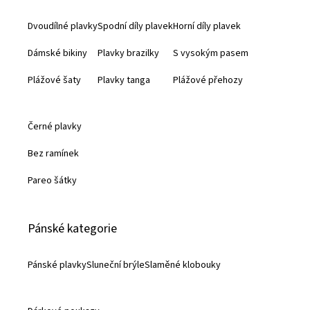
a
Dvoudílné plavky
Spodní díly plavek
Horní díly plavek
t
Dámské bikiny
Plavky brazilky
S vysokým pasem
í
Plážové šaty
Plavky tanga
Plážové přehozy
Černé plavky
Bez ramínek
Pareo šátky
Pánské kategorie
Pánské plavky
Sluneční brýle
Slaměné klobouky