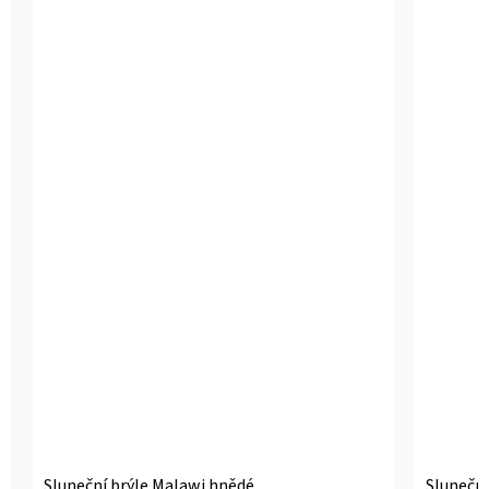
Sluneční brýle Malawi hnědé
Sluneční