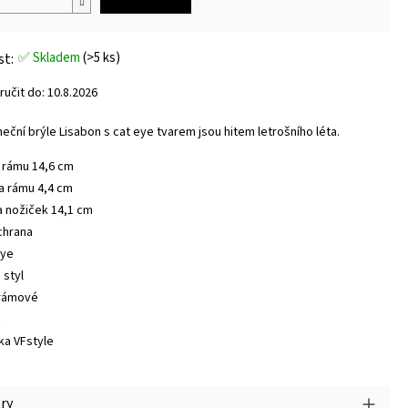
✅ Skladem
(>5 ks)
učit do:
10.8.2026
neční brýle Lisabon s cat eye tvarem jsou hitem letrošního léta.
a rámu 14,6 cm
a rámu 4,4 cm
a nožiček 14,1 cm
chrana
eye
 styl
rámové
t
ka VFstyle
ry