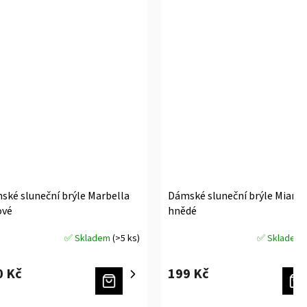
ské sluneční brýle Marbella
Dámské sluneční brýle Miami
ové
hnědé
✅ Skladem
(>5 ks)
✅ Skladem
měrné
Průměrné
ocení
hodnocení
uktu
produktu
0 Kč
199 Kč
je
5,0
z