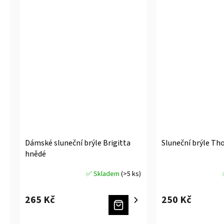
Dámské sluneční brýle Brigitta
Sluneční brýle Th
hnědé
✅ Skladem
(>5 ks)
Průměrné
Průměrné
hodnocení
hodnocení
produktu
produktu
265 Kč
250 Kč
je
je
5,0
5,0
z
z