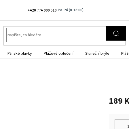
+420 774 000 510
Pánské plavky
Plážové oblečení
Sluneční brýle
Pláž
189 
Měrná
cena: