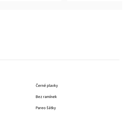
5
diček.
hvězdiček.
Černé plavky
Bez ramínek
Pareo šátky