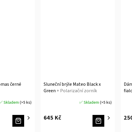
omas černé
Sluneční brýle Mateo Black x
Dám
Green
+ Polarizační zorník
fial
ZDARMA
✅ Skladem
(>5 ks)
✅ Skladem
(>5 ks)
Průměrné
Prů
hodnocení
hodn
produktu
prod
645 Kč
25
je
je
5,0
5,0
z
z