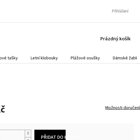
Přihlášení
NÁKUPNÍ
Prázdný košík
KOŠÍK
ové tašky
Letní klobouky
Plážové osušky
Dámské žabky
Kč
Možnosti doručení
PŘIDAT DO KOŠÍKU