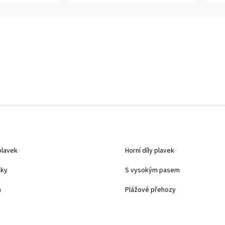
5
5
hvězdiček.
hvěz
plavek
Horní díly plavek
lky
S vysokým pasem
a
Plážové přehozy