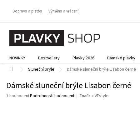
Přejít
na
Doprava a platba
Výměna a vrácení
obsah
NOVINKY
Bestsellery
Plavky 2026
Dámské plavky
Domů
Sluneční brýle
Dámské sluneční brýle Lisabon černé
Dámské sluneční brýle Lisabon černé
Průměrné
1 hodnocení
Podrobnosti hodnocení
Značka:
VFstyle
hodnocení
produktu
je
5,0
z
5
hvězdiček.