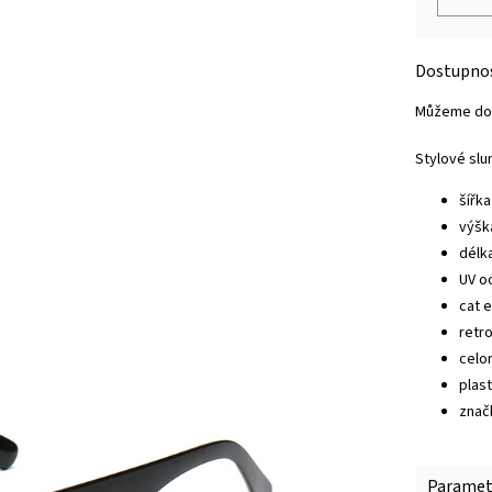
Můžeme dor
Stylové slu
šířk
výšk
délk
UV o
cat 
retro
celo
plas
znač
Paramet