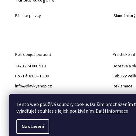
Pánské plavky
Sluneční brý
Potřebuješ poradit?
Praktické in
+420 774 000 510
Doprava a pl
Po - Pá: 8:00 - 15:00
Tabulky veli
info@plavkyshop.cz
Reklamace
Výměna a vr
Tento web používá soubory cookie. Dalším procházením
Blog
vyjadřuješ souhlas s jejich používáním.
Další informace
Nastavení