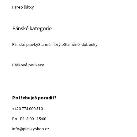
Pareo šátky
Pánské kategorie
Pánské plavky
Sluneční brýle
Slaměné klobouky
Dárkové poukazy
Potřebuješ poradit?
+420 774 000 510
Po - Pá: 8:00 - 15:00
info@plavkyshop.cz