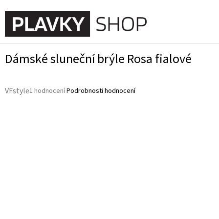
Přejít
na
NÁKUPN
obsah
KOŠÍK
Dámské sluneční brýle Rosa fialové
Průměrné
VFstyle
1 hodnocení
Podrobnosti hodnocení
hodnocení
produktu
je
5,0
z
5
hvězdiček.