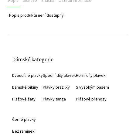
Popis
Diskuze
Značka
Ostatní informace
Popis produktu není dostupný
Z
á
Dámské kategorie
p
a
Dvoudílné plavky
Spodní díly plavek
Horní díly plavek
t
Dámské bikiny
Plavky brazilky
S vysokým pasem
í
Plážové šaty
Plavky tanga
Plážové přehozy
Černé plavky
Bez ramínek