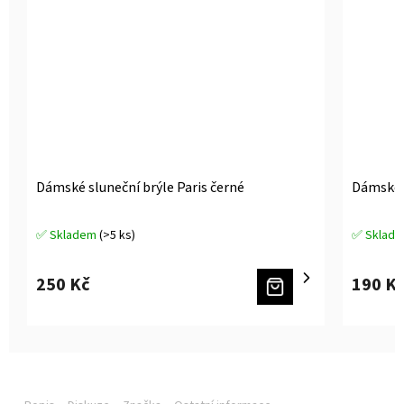
Dámské sluneční brýle Paris černé
Dámské s
✅ Skladem
(>5 ks)
✅ Sklad
Průměrné
Průměrné
hodnocení
hodnocen
produktu
produktu
250 Kč
190 K
je
je
5,0
5,0
z
z
5
5
hvězdiček.
hvězdiček