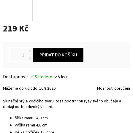
219 Kč
Měrná
cena:
PŘIDAT DO KOŠÍKU
✅ Skladem
(>5 ks)
Můžeme doručit do:
10.8.2026
Možnosti doručení
Sluneční brýle kočičího tvaru Rosa podtrhnou rysy tvého obličeje a
dodají outfitu divoký vzhled.
šířka rámu 14,9 cm
výška rámu 4,6 cm
délka nožiček 13,7 cm