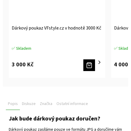
Dárkový poukaz VFstyle.cz v hodnotě 3000 Kč
Dárkový 
✅ Skladem
✅ Sklad
3 000 Kč
4 000 
Popis
Diskuze
Značka
Ostatní informace
Jak bude dárkový poukaz doručen?
Dárkový poukaz zasíláme pouze ve formátu JPG a doručíme vám