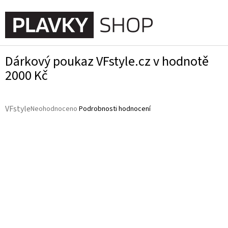
Přejít
na
NÁKUPN
obsah
KOŠÍK
Dárkový poukaz VFstyle.cz v hodnotě
2000 Kč
Průměrné
VFstyle
Neohodnoceno
Podrobnosti hodnocení
hodnocení
produktu
je
0,0
z
5
hvězdiček.