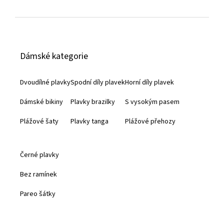
Z
á
Dámské kategorie
p
a
Dvoudílné plavky
Spodní díly plavek
Horní díly plavek
t
Dámské bikiny
Plavky brazilky
S vysokým pasem
í
Plážové šaty
Plavky tanga
Plážové přehozy
Černé plavky
Bez ramínek
Pareo šátky