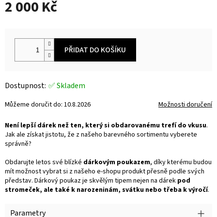
2 000 Kč
Měrná
cena:
PŘIDAT DO KOŠÍKU
✅ Skladem
Můžeme doručit do:
10.8.2026
Možnosti doručení
Není lepší dárek než ten, který si obdarovanému trefí do vkusu
.
Jak ale získat jistotu, že z našeho barevného sortimentu vyberete
správně?
Obdarujte letos své blízké
dárkovým poukazem
, díky kterému budou
mít možnost vybrat si z našeho e-shopu produkt přesně podle svých
představ. Dárkový poukaz je skvělým tipem nejen na dárek
pod
stromeček, ale také k narozeninám, svátku nebo třeba k výročí
.
Parametry