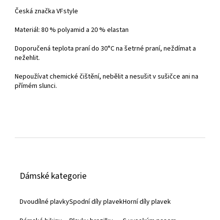
Česká značka VFstyle
Materiál: 80 % polyamid a 20 % elastan
Doporučená teplota praní do
30°C na šetrné praní, neždímat a
nežehlit.
Nepoužívat chemické čištění, nebělit a nesušit v sušičce ani na
přímém slunci.
Z
á
Dámské kategorie
p
a
Dvoudílné plavky
Spodní díly plavek
Horní díly plavek
t