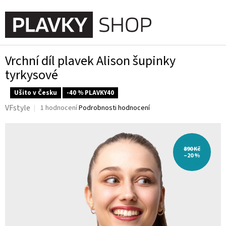
Přejít
na
NÁKUPN
obsah
KOŠÍK
Vrchní díl plavek Alison šupinky
tyrkysové
Ušito v Česku
-40 % PLAVKY40
Průměrné
VFstyle
1 hodnocení
Podrobnosti hodnocení
hodnocení
produktu
je
5,0
890 Kč
z
–20 %
5
hvězdiček.