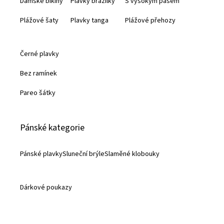
Dámské bikiny
Plavky brazilky
S vysokým pasem
í
Plážové šaty
Plavky tanga
Plážové přehozy
Černé plavky
Bez ramínek
Pareo šátky
Pánské kategorie
Pánské plavky
Sluneční brýle
Slaměné klobouky
Dárkové poukazy