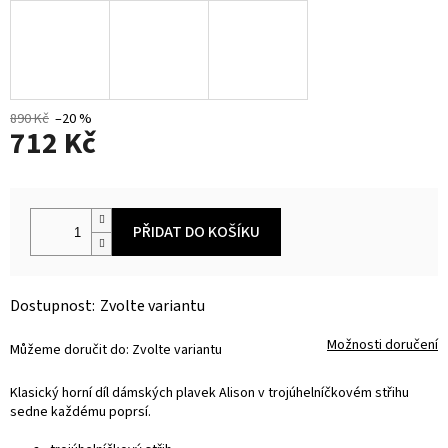
890 Kč
–20 %
712 Kč
Měrná
cena:
PŘIDAT DO KOŠÍKU
Zvolte variantu
Možnosti doručení
Můžeme doručit do:
Zvolte variantu
Klasický horní díl dámských plavek Alison v trojúhelníčkovém střihu
sedne každému poprsí.