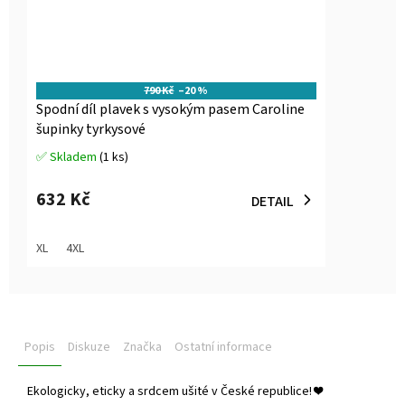
790 Kč
–20 %
Spodní díl plavek s vysokým pasem Caroline
šupinky tyrkysové
✅ Skladem
(1 ks)
Průměrné
hodnocení
produktu
632 Kč
DETAIL
je
5,0
z
XL
4XL
5
hvězdiček.
Popis
Diskuze
Značka
Ostatní informace
Ekologicky, eticky a srdcem ušité v České republice!
❤️