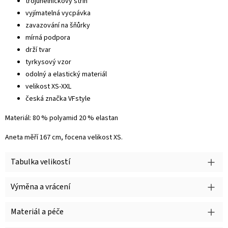
trojúhelníčkový střih
vyjímatelná vycpávka
zavazování na šňůrky
mírná podpora
drží tvar
tyrkysový vzor
odolný a elastický materiál
velikost XS-XXL
česká značka VFstyle
Materiál: 80 % polyamid 20 % elastan
Aneta měří 167 cm, focena velikost XS.
Tabulka velikostí
Výměna a vrácení
Materiál a péče