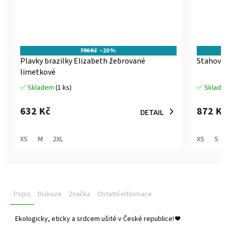
790 Kč
–20 %
Plavky brazilky Elizabeth žebrované
Stahovac
limetkové
✅ Skladem
(1 ks)
✅ Sklad
Průměrné
Průměrné
hodnocení
hodnocen
produktu
produktu
632 Kč
872 K
DETAIL
je
je
5,0
5,0
z
z
XS
M
2XL
XS
S
5
5
hvězdiček.
hvězdiček
Popis
Diskuze
Značka
Ostatní informace
Ekologicky, eticky a srdcem ušité v České republice!
❤️