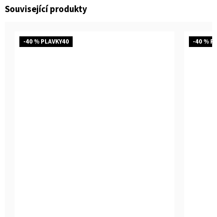
Související produkty
-40 % PLAVKY40
-40 % P