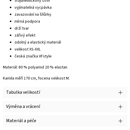
trojúhelníčkový střih
vyjímatelná vycpávka
zavazování na šňůrky
mírná podpora
drží tvar
zářivý efekt
odolný a elastický materiál
velikost XS-XXL
česká značka VFstyle
Materiál: 80 % polyamid 20 % elastan
Kamila měří 170 cm, focena velikost M.
Tabulka velikostí
Výměna a vrácení
Materiál a péče