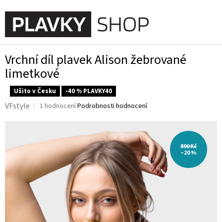
Přejít
na
NÁKUPN
obsah
KOŠÍK
Vrchní díl plavek Alison žebrované
limetkové
Ušito v Česku
-40 % PLAVKY40
Průměrné
VFstyle
1 hodnocení
Podrobnosti hodnocení
hodnocení
produktu
je
5,0
890 Kč
z
–20 %
5
hvězdiček.