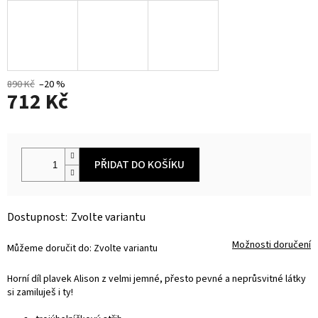
890 Kč
–20 %
712 Kč
Měrná
cena:
PŘIDAT DO KOŠÍKU
Zvolte variantu
Možnosti doručení
Můžeme doručit do:
Zvolte variantu
Horní díl plavek Alison z velmi jemné, přesto pevné a neprůsvitné látky
si zamiluješ i ty!