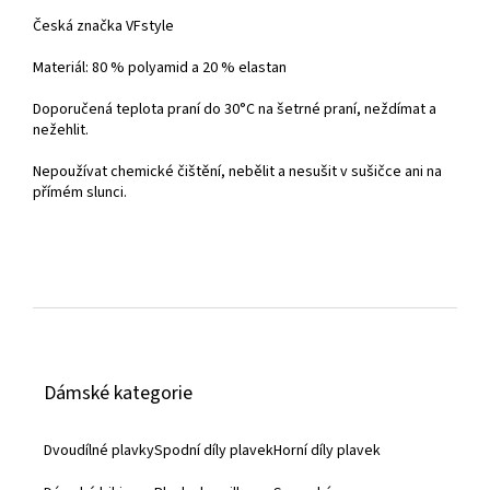
Česká značka VFstyle
Materiál: 80 % polyamid a 20 % elastan
Doporučená teplota praní do
30°C na šetrné praní, neždímat a
nežehlit.
Nepoužívat chemické čištění, nebělit a nesušit v sušičce ani na
přímém slunci.
Z
á
Dámské kategorie
p
a
Dvoudílné plavky
Spodní díly plavek
Horní díly plavek
t