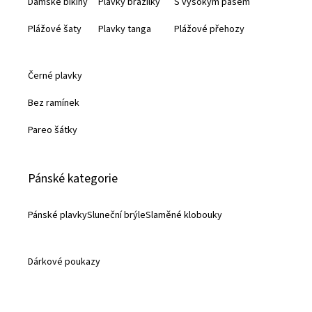
Dámské bikiny
Plavky brazilky
S vysokým pasem
í
Plážové šaty
Plavky tanga
Plážové přehozy
Černé plavky
Bez ramínek
Pareo šátky
Pánské kategorie
Pánské plavky
Sluneční brýle
Slaměné klobouky
Dárkové poukazy