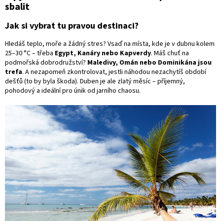
sbalit
Jak si vybrat tu pravou destinaci?
Hledáš teplo, moře a žádný stres? Vsaď na místa, kde je v dubnu kolem
25–30 °C – třeba
Egypt, Kanáry nebo Kapverdy
. Máš chuť na
podmořská dobrodružství?
Maledivy, Omán nebo Dominikána jsou
trefa
. A nezapomeň zkontrolovat, jestli náhodou nezachytíš období
dešťů (to by byla škoda). Duben je ale zlatý měsíc – příjemný,
pohodový a ideální pro únik od jarního chaosu.