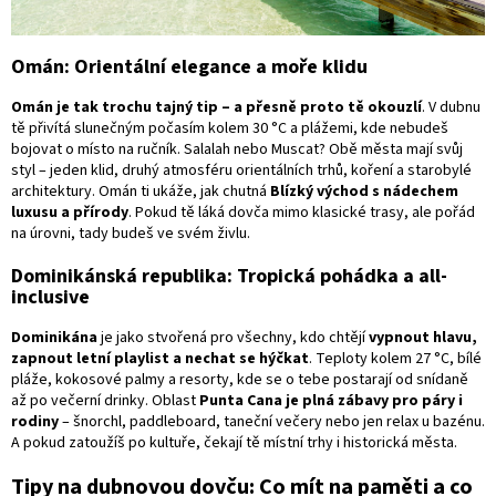
Omán: Orientální elegance a moře klidu
Omán je tak trochu tajný tip – a přesně proto tě okouzlí
. V dubnu
tě přivítá slunečným počasím kolem 30 °C a plážemi, kde nebudeš
bojovat o místo na ručník. Salalah nebo Muscat? Obě města mají svůj
styl – jeden klid, druhý atmosféru orientálních trhů, koření a starobylé
architektury. Omán ti ukáže, jak chutná
Blízký východ s nádechem
luxusu a přírody
. Pokud tě láká dovča mimo klasické trasy, ale pořád
na úrovni, tady budeš ve svém živlu.
Dominikánská republika: Tropická pohádka a all-
inclusive
Dominikána
je jako stvořená pro všechny, kdo chtějí
vypnout hlavu,
zapnout letní playlist a nechat se hýčkat
. Teploty kolem 27 °C, bílé
pláže, kokosové palmy a resorty, kde se o tebe postarají od snídaně
až po večerní drinky. Oblast
Punta Cana je plná zábavy pro páry i
rodiny
– šnorchl, paddleboard, taneční večery nebo jen relax u bazénu.
A pokud zatoužíš po kultuře, čekají tě místní trhy i historická města.
Tipy na dubnovou dovču: Co mít na paměti a co