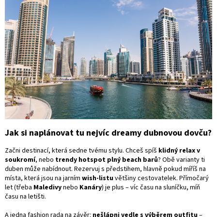
Jak si naplánovat tu nejvíc dreamy dubnovou dovču?
Začni destinací, která sedne tvému stylu. Chceš spíš
klidný relax v
soukromí
, nebo
trendy hotspot plný beach barů
? Obě varianty ti
duben může nabídnout.
Rezervuj s předstihem, hlavně pokud míříš na
místa, která jsou na jarním
wish-listu
většiny cestovatelek. Přímočarý
let (třeba
Maledivy
nebo
Kanáry
) je plus – víc času na sluníčku, míň
času na letišti.
A jedna fashion rada na závěr:
nešlápni vedle s výběrem outfitu
–