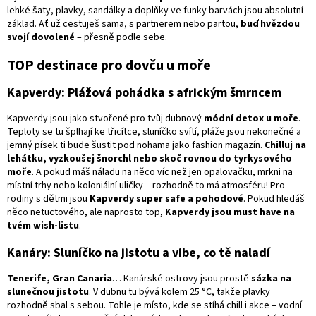
lehké šaty, plavky, sandálky a doplňky ve funky barvách jsou absolutní
základ. Ať už cestuješ sama, s partnerem nebo partou,
buď hvězdou
svojí dovolené
– přesně podle sebe.
TOP destinace pro dovču u moře
Kapverdy: Plážová pohádka s africkým šmrncem
Kapverdy jsou jako stvořené pro tvůj dubnový
módní detox u moře
.
Teploty se tu šplhají ke třicítce, sluníčko svítí, pláže jsou nekonečné a
jemný písek ti bude šustit pod nohama jako fashion magazín.
Chilluj na
lehátku, vyzkoušej šnorchl nebo skoč rovnou do tyrkysového
moře
. A pokud máš náladu na něco víc než jen opalovačku, mrkni na
místní trhy nebo koloniální uličky – rozhodně to má atmosféru! Pro
rodiny s dětmi jsou
Kapverdy super safe a pohodové
. Pokud hledáš
něco netuctového, ale naprosto top,
Kapverdy jsou must have na
tvém wish-listu
.
Kanáry: Sluníčko na jistotu a vibe, co tě naladí
Tenerife, Gran Canaria
… Kanárské ostrovy jsou prostě
sázka na
slunečnou jistotu
. V dubnu tu bývá kolem 25 °C, takže plavky
rozhodně sbal s sebou. Tohle je místo, kde se stíhá chill i akce – vodní