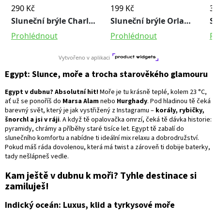
Egypt:
Slunce, moře a trocha starověkého glamouru
Egypt v dubnu? Absolutní hit!
Moře je tu krásně teplé, kolem 23 °C,
ať už se ponoříš do
Marsa Alam
nebo
Hurghady
. Pod hladinou tě čeká
barevný svět, který je jak vystřižený z Instagramu –
korály, rybičky,
šnorchl a jsi v ráji
. A když tě opalovačka omrzí, čeká tě dávka historie:
pyramidy, chrámy a příběhy staré tisíce let. Egypt tě zabalí do
slunečního komfortu a nabídne ti ideální mix relaxu a dobrodružství.
Pokud máš ráda dovolenou, která má twist a zároveň ti dobije baterky,
tady nešlápneš vedle.
Kam ještě v dubnu k moři? Tyhle destinace si
zamiluješ!
Indický oceán: Luxus, klid a tyrkysové moře