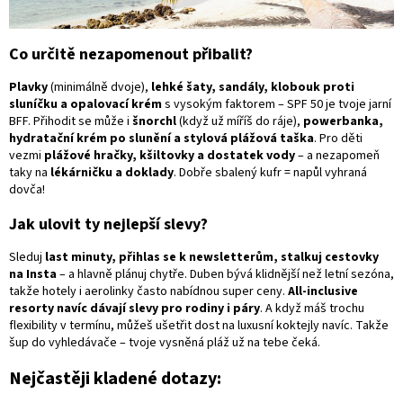
Co určitě nezapomenout přibalit?
Plavky
(minimálně dvoje),
lehké šaty, sandály, klobouk proti
sluníčku a opalovací krém
s vysokým faktorem – SPF 50 je tvoje jarní
BFF. Přihodit se může i
šnorchl
(když už míříš do ráje),
powerbanka,
hydratační krém po slunění a stylová plážová taška
. Pro děti
vezmi
plážové hračky, kšiltovky a dostatek vody
– a nezapomeň
taky na
lékárničku a doklady
. Dobře sbalený kufr = napůl vyhraná
dovča!
Jak ulovit ty nejlepší slevy?
Sleduj
last minuty, přihlas se k newsletterům, stalkuj cestovky
na Insta
– a hlavně plánuj chytře. Duben bývá klidnější než letní sezóna,
takže hotely i aerolinky často nabídnou super ceny.
All-inclusive
resorty navíc dávají slevy pro rodiny i páry
. A když máš trochu
flexibility v termínu, můžeš ušetřit dost na luxusní koktejly navíc. Takže
šup do vyhledávače – tvoje vysněná pláž už na tebe čeká.
Nejčastěji kladené dotazy: