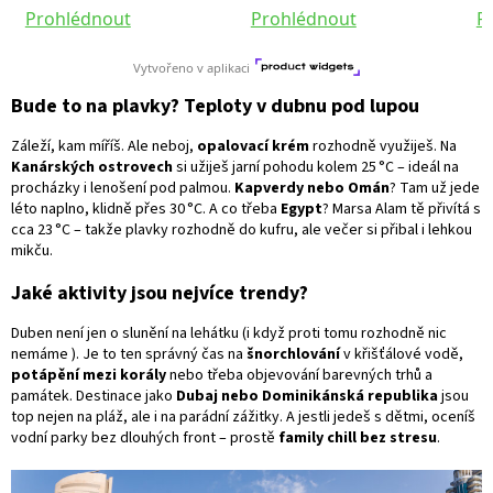
Bude to na plavky? Teploty v dubnu pod lupou
Záleží, kam míříš. Ale neboj,
opalovací krém
rozhodně využiješ. Na
Kanárských ostrovech
si užiješ jarní pohodu kolem 25 °C – ideál na
procházky i lenošení pod palmou.
Kapverdy nebo Omán
? Tam už jede
léto naplno, klidně přes 30 °C. A co třeba
Egypt
? Marsa Alam tě přivítá s
cca 23 °C – takže plavky rozhodně do kufru, ale večer si přibal i lehkou
mikču.
Jaké aktivity jsou nejvíce trendy?
Duben není jen o slunění na lehátku (i když proti tomu rozhodně nic
nemáme ). Je to ten správný čas na
šnorchlování
v křišťálové vodě
,
potápění mezi korály
nebo třeba objevování barevných trhů a
památek. Destinace jako
Dubaj nebo Dominikánská republika
jsou
top nejen na pláž, ale i na parádní zážitky. A jestli jedeš s dětmi, oceníš
vodní parky bez dlouhých front – prostě
family chill bez stresu
.