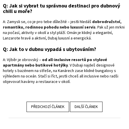
Q:
Jak si vybrat tu správnou destinaci pro dubnový
chill u moře?
A:
Zamysli se, co je pro tebe důležité – jestli hledáš
dobrodružství,
romantiku, rodinnou pohodu nebo luxusní servis
. Pak už jen mrkni
na počasí, aktivity v okolí a styl pláží. Omán je klidný a elegantní,
Lanzarote hravé a aktivní, Dubaj luxusní a energická.
Q:
Jak to v dubnu vypadá s ubytováním?
A:
Výběr je obrovský –
od all-inclusive resortů po stylové
apartmány nebo butikové hotýlky
. V Dubaji najdeš designové
hotely s bazénem na střeše, na Kanárech zase klidné bungalovy s
výhledem na oceán. Stačí si říct, jestli chceš all inclusive nebo radši
objevovat kavárny a restaurace v okolí.
PŘEDCHOZÍ ČLÁNEK
DALŠÍ ČLÁNEK
Z