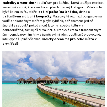
Maledivy a Mauricius
? Totální sen pro každou, která touží po exotice,
soukromí a vodě, která má barvu jako filtrovaný Instagram. V dubnu tu
bývá kolem 30 °C, takže
ideální počasí na lehátko, drink s
deštníčkem a dlouhé koupačky
. Maledivy tě rozmazlí bungalovy na
vodě a nekonečným mořem plným rybiček, což znamená jediné –
šnorchl s sebou! A pokud chceš k tomu i špetku kultury a
dobrodružství, zamiluješ si Mauricius. Tropická krása s francouzským
šmrncem, barevnými trhy a úsměvavými lidmi. Jestli sníš o dovolené,
kde vypneš úplně všechno,
Indický oceán má pro tebe místo v
první řadě
.