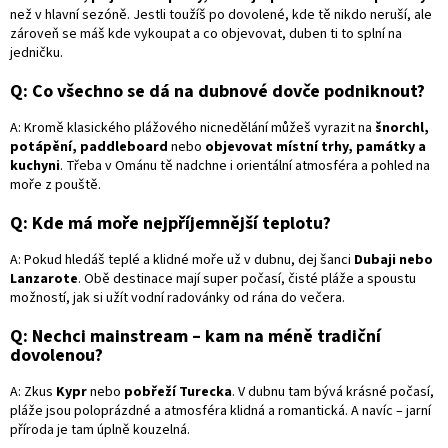
než v hlavní sezóně. Jestli toužíš po dovolené, kde tě nikdo neruší, ale
zároveň se máš kde vykoupat a co objevovat, duben ti to splní na
jedničku.
Q:
Co všechno se dá na dubnové dovče podniknout?
A:
Kromě klasického plážového nicnedělání můžeš vyrazit na
šnorchl,
potápění, paddleboard
nebo
objevovat místní trhy, památky a
kuchyni
. Třeba v Ománu tě nadchne i orientální atmosféra a pohled na
moře z pouště.
Q:
Kde má moře
nejpříjemnější teplotu?
A:
Pokud hledáš teplé a klidné moře už v dubnu, dej šanci
Dubaji nebo
Lanzarote
. Obě destinace mají super počasí, čisté pláže a spoustu
možností, jak si užít vodní radovánky od rána do večera.
Q:
Nechci mainstream – kam na méně tradiční
dovolenou?
A:
Zkus
Kypr
nebo
pobřeží Turecka
. V dubnu tam bývá krásné počasí,
pláže jsou poloprázdné a atmosféra klidná a romantická. A navíc – jarní
příroda je tam úplně kouzelná.