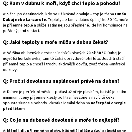
Q:
Kam v dubnu k moři, když chci teplo a pohodu?
A:
Sáhni po destinacích, kde se už krásně opaluje – top je třeba
Omán,
Dubaj nebo Lanzarote
. Teploty se tam v dubnu šplhají ke 30 °C, moře
je příjemně teplé a pláže zatím nejsou přeplněné. Ideální kombinace na
pořádný jarní restart.
Q:
Jaké teploty u moře můžu v dubnu čekat?
A:
Většina oblíbených destinací nabízí krásných
20 až 30 °C
. Dubaj je
největší horkokrevka, tam tě čeká opravdové letní léto. Jestli ti stačí
příjemné teplo a chceš i trochu aktivnější dovču, zvaž třeba Kanárské
ostrovy.
Q:
Proč si dovolenou naplánovat právě na duben?
A:
Duben je perfektní měsíc – počasí už přeje plavkám, turistů je zatím
minimum, ceny příjemně klesly po hlavní sezóně a navíc tě čeká
spousta slunce a pohody. Zkrátka ideální doba na
načerpání energie
před létem
.
Q:
Co je na dubnové dovolené u moře to nejlepší?
A:
Méně lidí, příjemné teploty, klidnější pláže
a často i
lepší ceny