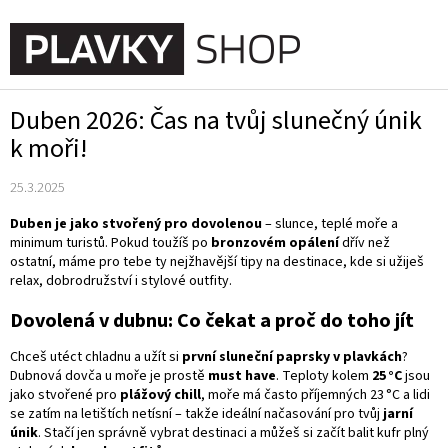
Přejít
na
NÁKUPN
obsah
KOŠÍK
Duben 2026: Čas na tvůj slunečný únik
k moři!
25.3.2025
Duben je jako stvořený pro dovolenou
– slunce, teplé moře a
minimum turistů. Pokud toužíš po
bronzovém opálení
dřív než
ostatní, máme pro tebe ty nejžhavější tipy na destinace, kde si užiješ
relax, dobrodružství i stylové outfity.
Dovolená v dubnu: Co čekat a proč do toho jít
Chceš utéct chladnu a užít si
první sluneční paprsky v plavkách
?
Dubnová dovča u moře je prostě
must have
. Teploty kolem
25 °C
jsou
jako stvořené pro
plážový chill
, moře má často příjemných 23 °C a lidi
se zatím na letištích netísní – takže ideální načasování pro tvůj
jarní
únik
. Stačí jen správně vybrat destinaci a můžeš si začít balit kufr plný