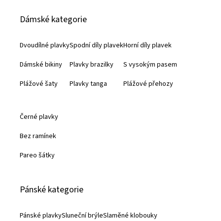
á
Dámské kategorie
p
a
Dvoudílné plavky
Spodní díly plavek
Horní díly plavek
t
Dámské bikiny
Plavky brazilky
S vysokým pasem
í
Plážové šaty
Plavky tanga
Plážové přehozy
Černé plavky
Bez ramínek
Pareo šátky
Pánské kategorie
Pánské plavky
Sluneční brýle
Slaměné klobouky