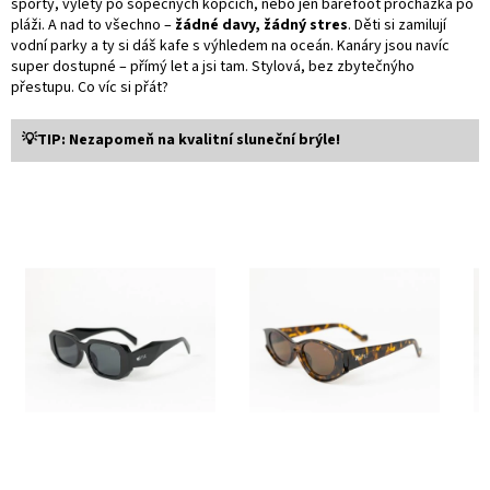
sporty, výlety po sopečných kopcích, nebo jen barefoot procházka po
pláži. A nad to všechno –
žádné davy, žádný stres
. Děti si zamilují
vodní parky a ty si dáš kafe s výhledem na oceán. Kanáry jsou navíc
super dostupné – přímý let a jsi tam. Stylová, bez zbytečnýho
přestupu. Co víc si přát?
💡TIP: Nezapomeň na kvalitní sluneční brýle!