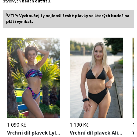
stylových
beach outfitů
.
💡TIP: Vyzkoušej ty nejlepší české plavky ve kterých budeš na
pláži vynikat.