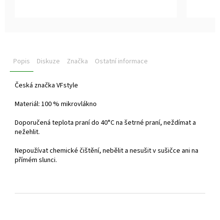
z
z
5
5
hvězdiček.
hvězdiček
Popis
Diskuze
Značka
Ostatní informace
Česká značka VFstyle
Materiál: 100 % mikrovlákno
Doporučená teplota praní do
40°C na šetrné praní, neždímat a
nežehlit.
Nepoužívat chemické čištění, nebělit a nesušit v sušičce ani na
přímém slunci.
Z