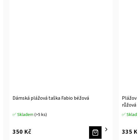
Dámská plážová taška Fabio béžová
Plážová 
růžová
✅ Skladem
(>5 ks)
✅ Sklad
Průměrné
Průměrné
hodnocení
hodnocen
produktu
produktu
350 Kč
335 K
je
je
5,0
5,0