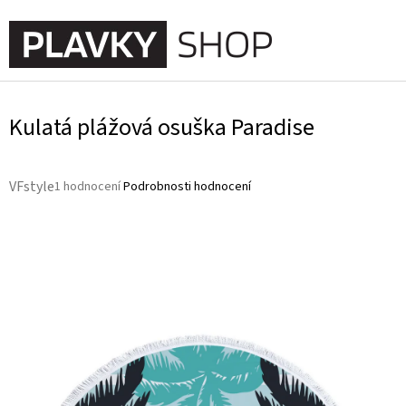
Přejít
na
NÁKUPNÍ
obsah
KOŠÍK
Kulatá plážová osuška Paradise
Průměrné
VFstyle
1 hodnocení
Podrobnosti hodnocení
hodnocení
produktu
je
5,0
z
5
hvězdiček.