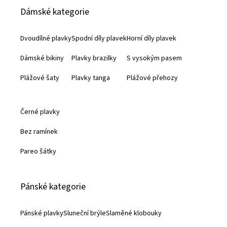
á
Dámské kategorie
p
a
Dvoudílné plavky
Spodní díly plavek
Horní díly plavek
t
Dámské bikiny
Plavky brazilky
S vysokým pasem
í
Plážové šaty
Plavky tanga
Plážové přehozy
Černé plavky
Bez ramínek
Pareo šátky
Pánské kategorie
Pánské plavky
Sluneční brýle
Slaměné klobouky