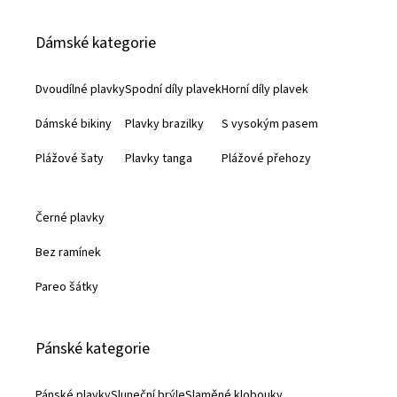
á
Dámské kategorie
p
a
Dvoudílné plavky
Spodní díly plavek
Horní díly plavek
t
Dámské bikiny
Plavky brazilky
S vysokým pasem
í
Plážové šaty
Plavky tanga
Plážové přehozy
Černé plavky
Bez ramínek
Pareo šátky
Pánské kategorie
Pánské plavky
Sluneční brýle
Slaměné klobouky