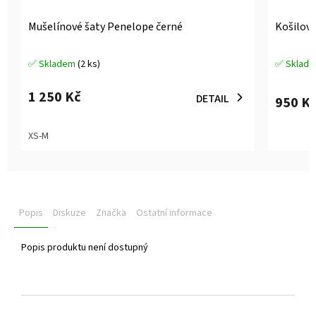
Mušelínové šaty Penelope černé
Košilové
✅ Skladem
(2 ks)
✅ Sklad
Průměrné
Průměrné
hodnocení
hodnocen
produktu
produktu
1 250 Kč
DETAIL
950 K
je
je
5,0
5,0
z
z
XS-M
5
5
hvězdiček.
hvězdiček
Popis
Diskuze
Značka
Ostatní informace
Popis produktu není dostupný
Z