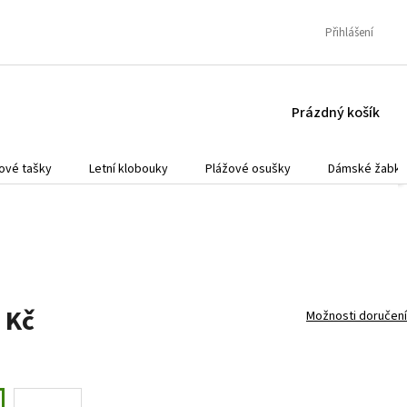
Přihlášení
NÁKUPNÍ
Prázdný košík
KOŠÍK
ové tašky
Letní klobouky
Plážové osušky
Dámské žabky
 Kč
Možnosti doručení