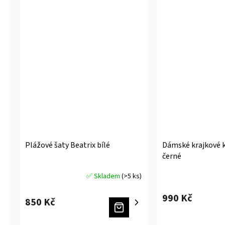
Plážové šaty Beatrix bílé
Dámské krajkové 
černé
✅ Skladem
(>5 ks)
Průměrné
Průměrné
hodnocení
hodnocení
990 Kč
produktu
produktu
850 Kč
je
je
5,0
5,0