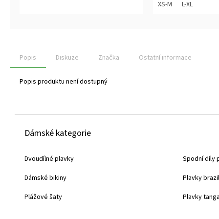
z
z
XS-M
L-XL
5
5
hvězdiček.
hvězdiček.
Popis
Diskuze
Značka
Ostatní informace
Popis produktu není dostupný
Z
Dámské kategorie
á
p
Dvoudílné plavky
Spodní díly 
a
Dámské bikiny
Plavky brazi
t
í
Plážové šaty
Plavky tang