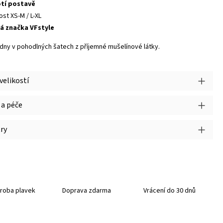
otí postavě
ost XS-M / L-XL
á značka VFstyle
ní dny v pohodlných šatech z příjemné mušelínové látky.
velikostí
 a péče
ry
roba plavek
Doprava zdarma
Vrácení do 30 dnů