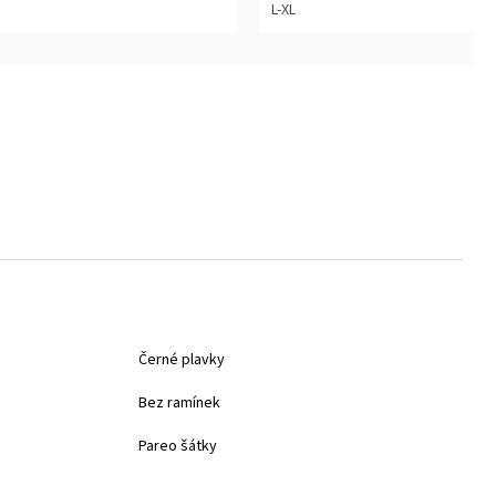
L-XL
diček.
Černé plavky
Bez ramínek
Pareo šátky