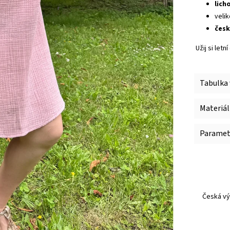
lich
velik
česk
Užij si let
Tabulka 
Materiál
Paramet
Česká vý