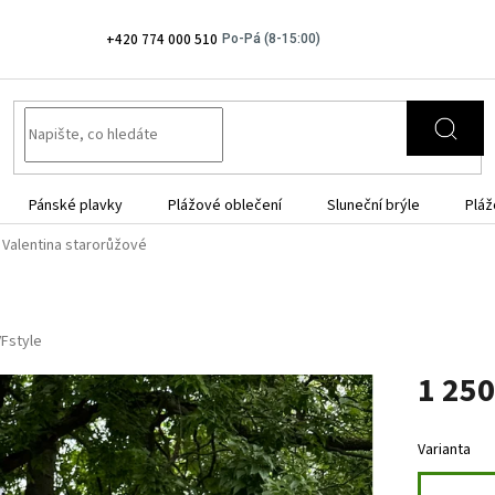
+420 774 000 510
Pánské plavky
Plážové oblečení
Sluneční brýle
Pláž
 Valentina starorůžové
VFstyle
1 250
Měrná
cena:
Varianta