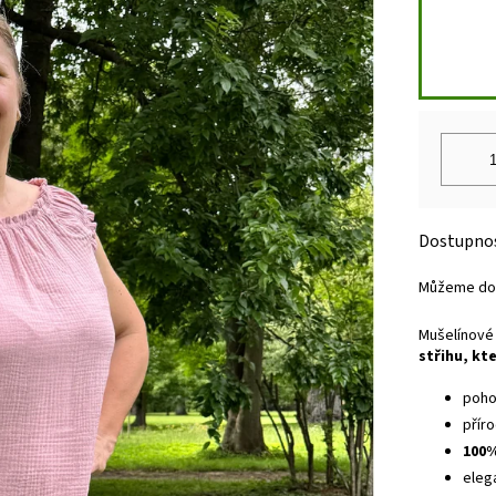
Můžeme dor
Mušelínové 
střihu, kte
poho
přír
100%
elega