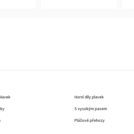
z
z
5
5
hvězdiček.
hvěz
plavek
Horní díly plavek
lky
S vysokým pasem
a
Plážové přehozy