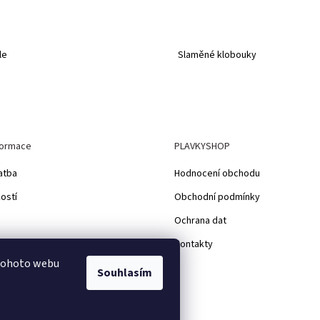
le
Slaměné klobouky
formace
PLAVKYSHOP
atba
Hodnocení obchodu
kostí
Obchodní podmínky
Ochrana dat
ácení
Kontakty
 tohoto webu
Souhlasím