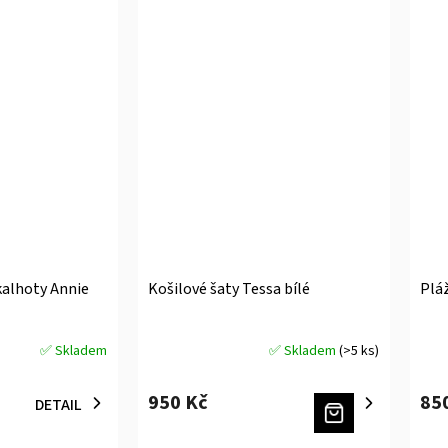
kalhoty Annie
Košilové šaty Tessa bílé
Plá
✅ Skladem
✅ Skladem
(>5 ks)
Průměrné
Prů
hodnocení
hodn
produktu
prod
950 Kč
85
DETAIL
je
je
5,0
5,0