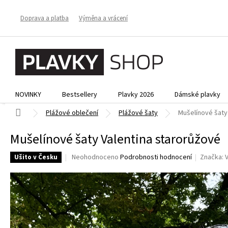
Přejít
na
Doprava a platba
Výměna a vrácení
obsah
NOVINKY
Bestsellery
Plavky 2026
Dámské plavky
Domů
Plážové oblečení
Plážové šaty
Mušelínové šaty
Mušelínové šaty Valentina starorůžové
Průměrné
Neohodnoceno
Podrobnosti hodnocení
Značka:
Ušito v Česku
hodnocení
produktu
je
0,0
z
5
hvězdiček.