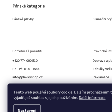
Pánské kategorie
Pánské plavky
Sluneční brý
Potřebuješ poradit?
Praktické in
+420 774 000 510
Doprava a pl
Po - Pá: 8:00 - 15:00
Tabulky veli
info@plavkyshop.cz
Reklamace
Výměna a vr
Tento web používá soubory cookie. Dalším procházením
Blog
vyjadřuješ souhlas s jejich používáním.
Další informace
Nastavení