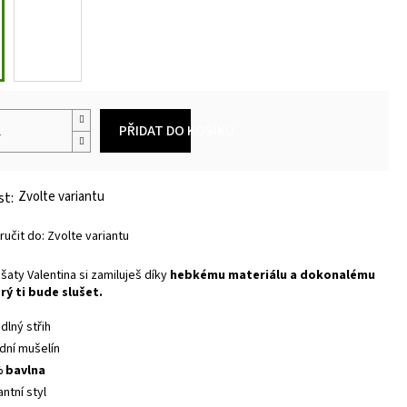
PŘIDAT DO KOŠÍKU
Zvolte variantu
učit do:
Zvolte variantu
šaty Valentina si zamiluješ díky
hebkému materiálu a dokonalému
rý ti bude slušet.
dlný střih
odní mušelín
 bavlna
ntní styl