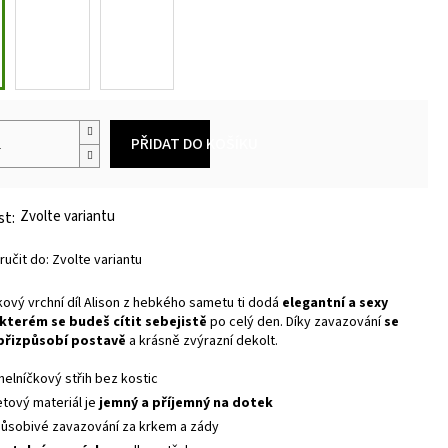
PŘIDAT DO KOŠÍKU
Zvolte variantu
učit do:
Zvolte variantu
kový vrchní díl Alison z hebkého sametu ti dodá
elegantní a sexy
 kterém se budeš cítit sebejistě
po celý den. Díky zavazování
se
přizpůsobí postavě
a krásně zvýrazní dekolt.
helníčkový střih bez kostic
tový materiál je
jemný a příjemný na dotek
působivé zavazování za krkem a zády