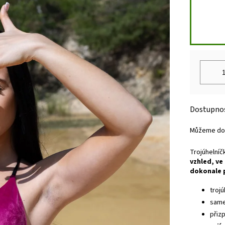
Můžeme dor
Trojúhelníč
vzhled, ve
dokonale 
trojú
same
přiz