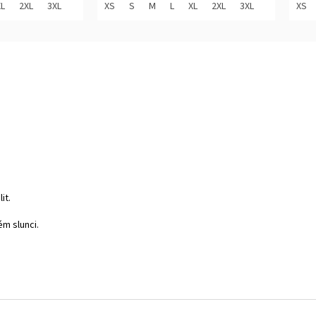
z
z
XL
2XL
3XL
XS
S
M
L
XL
2XL
3XL
XS
5
5
hvězdiček.
hvěz
it.
ém slunci.