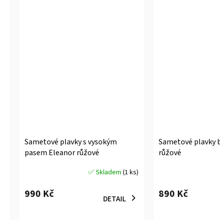
Sametové plavky s vysokým
Sametové plavky b
pasem Eleanor růžové
růžové
✅ Skladem
(1 ks)
Průměrné
Průměrné
hodnocení
hodnocení
990 Kč
890 Kč
produktu
produktu
DETAIL
je
je
5,0
5,0