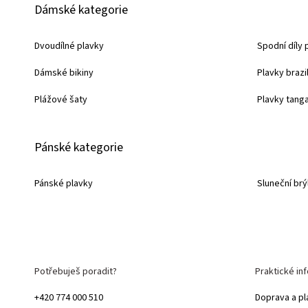
Dámské kategorie
á
p
Dvoudílné plavky
Spodní díly 
a
Dámské bikiny
Plavky brazi
t
í
Plážové šaty
Plavky tang
Pánské kategorie
Pánské plavky
Sluneční brý
Potřebuješ poradit?
Praktické in
+420 774 000 510
Doprava a pl