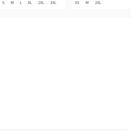
z
S
M
L
XL
2XL
3XL
XS
M
2XL
5
diček.
hvězdiček.