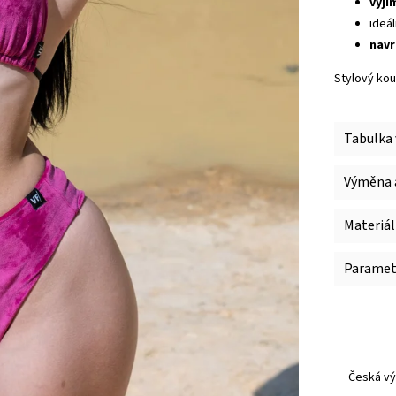
vyjí
ideá
navr
Stylový kou
Tabulka 
Výměna a
Materiál
Paramet
Česká vý