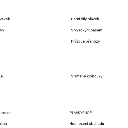
plavek
Horní díly plavek
lky
S vysokým pasem
a
Plážové přehozy
le
Slaměné klobouky
formace
PLAVKYSHOP
atba
Hodnocení obchodu