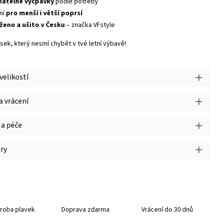
matelné vycpávky
podle potřeby
lní
pro menší i větší poprsí
ženo a ušito v Česku
– značka VFstyle
sek, který nesmí chybět v tvé letní výbavě!
velikostí
 vrácení
 a péče
ry
roba plavek
Doprava zdarma
Vrácení do 30 dnů