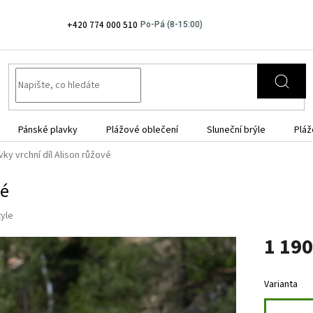
+420 774 000 510
Pánské plavky
Plážové oblečení
Sluneční brýle
Pláž
ky vrchní díl Alison růžové
vé
tyle
1 190
Měrná
cena:
Varianta