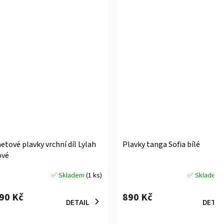
tové plavky vrchní díl Lylah
Plavky tanga Sofia bílé
ové
✅ Skladem
(1 ks)
✅ Skladem
měrné
Průměrné
ocení
hodnocení
090 Kč
890 Kč
uktu
produktu
DETAIL
DETAI
je
5,0