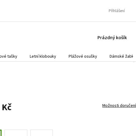
Přihlášení
NÁKUPNÍ
Prázdný košík
KOŠÍK
ové tašky
Letní klobouky
Plážové osušky
Dámské žabky
 Kč
Možnosti doručení