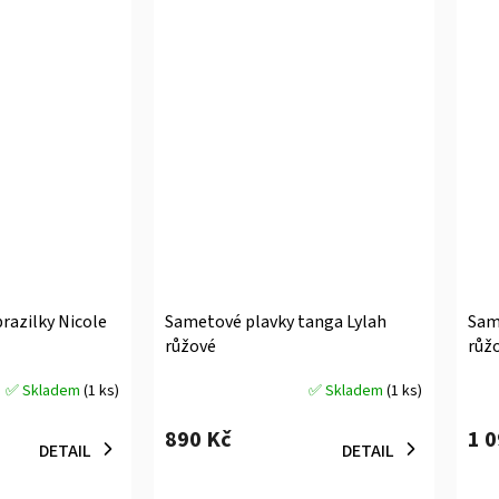
razilky Nicole
Sametové plavky tanga Lylah
Same
růžové
růž
✅ Skladem
(1 ks)
✅ Skladem
(1 ks)
Průměrné
Prů
hodnocení
hodn
890 Kč
1 
produktu
prod
DETAIL
DETAIL
je
je
5,0
5,0