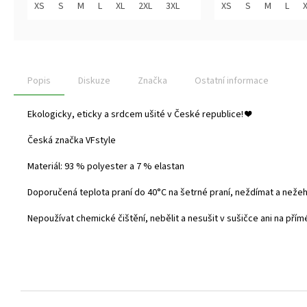
z
z
XS
S
M
L
XL
2XL
3XL
XS
S
M
L
5
5
hvězdiček.
hvězdiček.
Popis
Diskuze
Značka
Ostatní informace
Ekologicky, eticky a srdcem ušité v České republice!
❤️
Česká značka VFstyle
Materiál: 93 % polyester a 7 % elastan
Doporučená teplota praní do
40°C na šetrné praní, neždímat a nežehl
Nepoužívat chemické čištění, nebělit a nesušit v sušičce ani na přím
Z