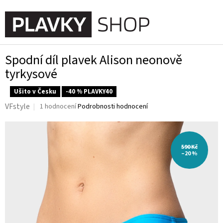
Přejít
na
NÁKUPN
obsah
KOŠÍK
Spodní díl plavek Alison neonově
tyrkysové
Ušito v Česku
-40 % PLAVKY40
Průměrné
VFstyle
1 hodnocení
Podrobnosti hodnocení
hodnocení
produktu
je
5,0
590 Kč
z
–20 %
5
hvězdiček.