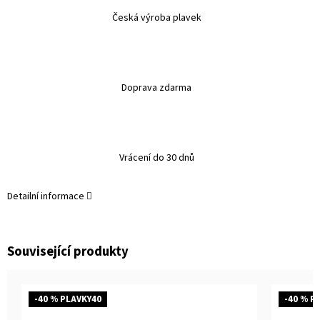
Česká výroba plavek
Doprava zdarma
Vrácení do 30 dnů
Detailní informace
Související produkty
-40 % PLAVKY40
-40 % P