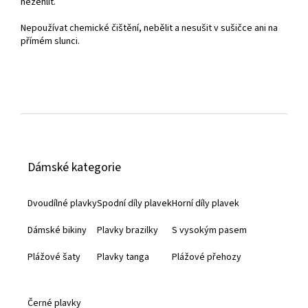
nežehlit.
Nepoužívat chemické čištění, nebělit a nesušit v sušičce ani na
přímém slunci.
Z
á
Dámské kategorie
p
a
Dvoudílné plavky
Spodní díly plavek
Horní díly plavek
t
Dámské bikiny
Plavky brazilky
S vysokým pasem
í
Plážové šaty
Plavky tanga
Plážové přehozy
Černé plavky