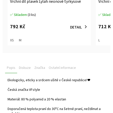
Vrchní díl plavek Lylah neonově tyrkysové
Vrchní d
✅ Skladem
(3 ks)
✅ Sklad
Průměrné
Průměrné
hodnocení
hodnocen
produktu
produktu
792 Kč
712 K
DETAIL
je
je
5,0
5,0
z
z
XS
M
L
5
5
hvězdiček.
hvězdiček
Popis
Diskuze
Značka
Ostatní informace
Ekologicky, eticky a srdcem ušité v České republice!
❤️
Česká značka VFstyle
Materiál: 80 % polyamid a 20 % elastan
Doporučená teplota praní do
30°C na šetrné praní, neždímat a