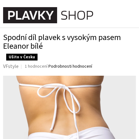
Přejít
na
NÁKUPN
obsah
KOŠÍK
Spodní díl plavek s vysokým pasem
Eleanor bílé
Ušito v Česku
Průměrné
VFstyle
1 hodnocení
Podrobnosti hodnocení
hodnocení
produktu
je
5,0
z
5
hvězdiček.