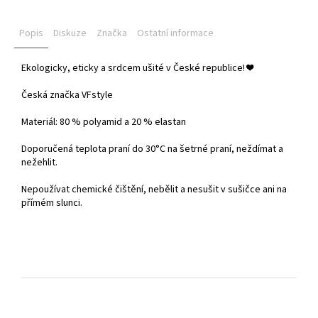
Popis
Diskuze
Značka
Ostatní informace
Ekologicky, eticky a srdcem ušité v České republice!
❤️
Česká značka VFstyle
Materiál: 80 % polyamid a 20 % elastan
Doporučená teplota praní do
30°C na šetrné praní, neždímat a
nežehlit.
Nepoužívat chemické čištění, nebělit a nesušit v sušičce ani na
přímém slunci.
Z
á