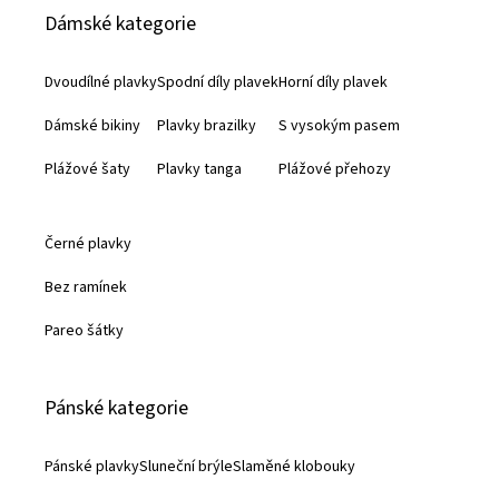
Dámské kategorie
p
a
Dvoudílné plavky
Spodní díly plavek
Horní díly plavek
t
Dámské bikiny
Plavky brazilky
S vysokým pasem
í
Plážové šaty
Plavky tanga
Plážové přehozy
Černé plavky
Bez ramínek
Pareo šátky
Pánské kategorie
Pánské plavky
Sluneční brýle
Slaměné klobouky