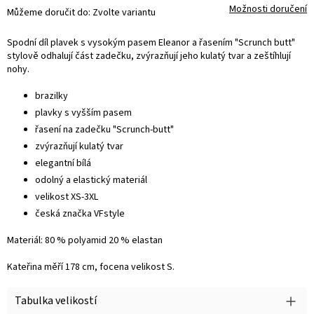
Možnosti doručení
Můžeme doručit do:
Zvolte variantu
Spodní díl plavek s vysokým pasem Eleanor a řasením "Scrunch butt"
stylově odhalují část zadečku, zvýrazňují jeho kulatý tvar a zeštíhlují
nohy.
brazilky
plavky s vyšším pasem
řasení na zadečku "Scrunch-butt"
zvýrazňují kulatý tvar
elegantní bílá
odolný a elastický materiál
velikost XS-3XL
česká značka VFstyle
Materiál: 80 % polyamid 20 % elastan
Kateřina měří 178 cm, focena velikost S.
Tabulka velikostí