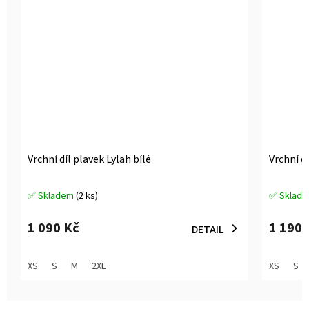
Vrchní díl plavek Lylah bílé
Vrchní dí
✅ Skladem
(2 ks)
✅ Sklad
Průměrné
Průměrné
hodnocení
hodnocen
produktu
produktu
1 090 Kč
1 190 
DETAIL
je
je
5,0
5,0
z
z
XS
S
M
2XL
XS
S
5
5
hvězdiček.
hvězdiček