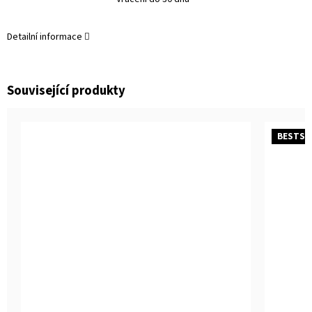
Detailní informace
Související produkty
BESTSE