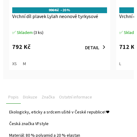
990 Kč
–20 %
Vrchní díl plavek Lylah neonově tyrkysové
Vrchní d
✅ Skladem
(3 ks)
✅ Sklad
Průměrné
Průměrné
hodnocení
hodnocen
produktu
produktu
792 Kč
712 K
DETAIL
je
je
5,0
5,0
z
z
XS
M
L
5
5
hvězdiček.
hvězdiček
Popis
Diskuze
Značka
Ostatní informace
Ekologicky, eticky a srdcem ušité v České republice!
❤️
Česká značka VFstyle
Materiál: 80 % polyamid a 20 % elastan