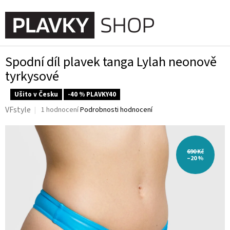
Přejít
na
NÁKUPN
obsah
KOŠÍK
Spodní díl plavek tanga Lylah neonově
tyrkysové
Ušito v Česku
-40 % PLAVKY40
Průměrné
VFstyle
1 hodnocení
Podrobnosti hodnocení
hodnocení
produktu
je
5,0
690 Kč
z
–20 %
5
hvězdiček.