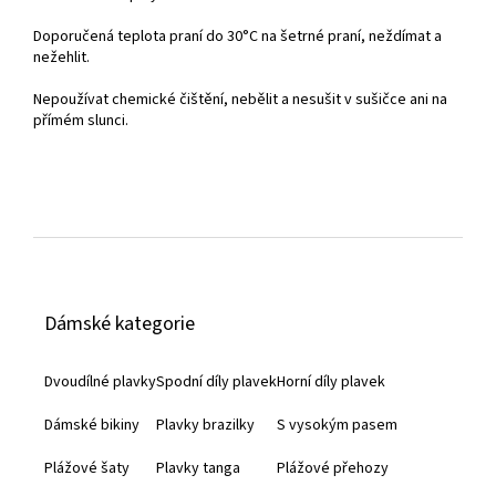
Doporučená teplota praní do
30°C na šetrné praní, neždímat a
nežehlit.
Nepoužívat chemické čištění, nebělit a nesušit v sušičce ani na
přímém slunci.
Z
á
Dámské kategorie
p
a
Dvoudílné plavky
Spodní díly plavek
Horní díly plavek
t
Dámské bikiny
Plavky brazilky
S vysokým pasem
í
Plážové šaty
Plavky tanga
Plážové přehozy