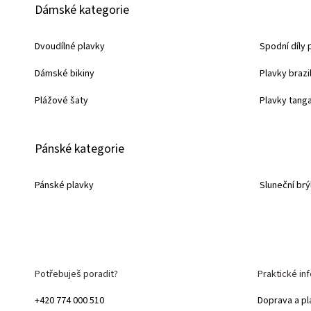
Dámské kategorie
á
p
Dvoudílné plavky
Spodní díly 
a
Dámské bikiny
Plavky brazi
t
í
Plážové šaty
Plavky tang
Pánské kategorie
Pánské plavky
Sluneční brý
Potřebuješ poradit?
Praktické in
+420 774 000 510
Doprava a pl