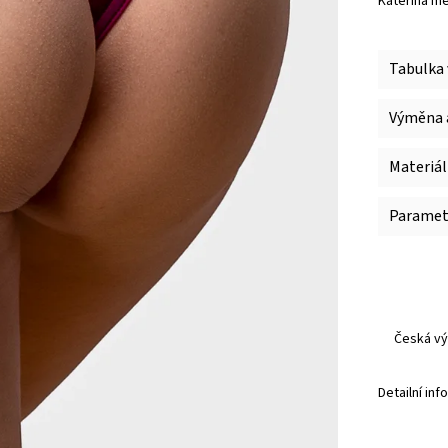
Kateřina mě
Tabulka 
Výměna a
Materiál
Paramet
Česká vý
Detailní in