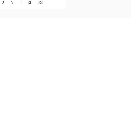
S
M
L
XL
2XL
diček.