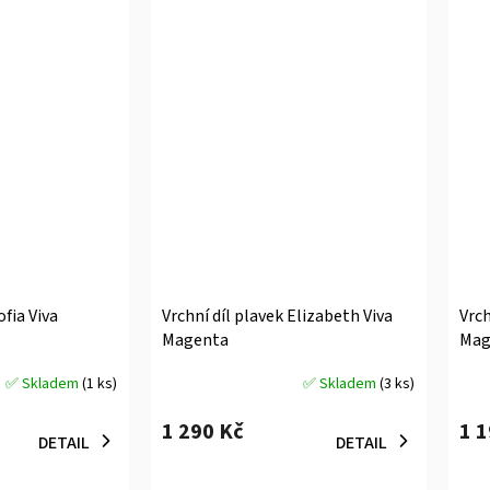
ofia Viva
Vrchní díl plavek Elizabeth Viva
Vrch
Magenta
Mag
✅ Skladem
(1 ks)
✅ Skladem
(3 ks)
Průměrné
Prů
hodnocení
hodn
1 290 Kč
1 
produktu
prod
DETAIL
DETAIL
je
je
5,0
5,0