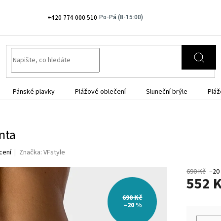
+420 774 000 510
Pánské plavky
Plážové oblečení
Sluneční brýle
Pláž
nta
cení
Značka:
VFstyle
690 Kč
–20
552 
690 Kč
Měrná
–20 %
cena: