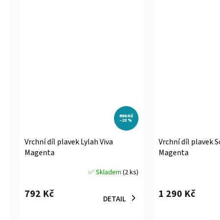
990 Kč
–20 %
Vrchní díl plavek Lylah Viva
Vrchní díl plavek S
Magenta
Magenta
✅ Skladem
(2 ks)
Průměrné
Průměrné
hodnocení
hodnocení
792 Kč
1 290 Kč
produktu
produktu
DETAIL
je
je
5,0
5,0