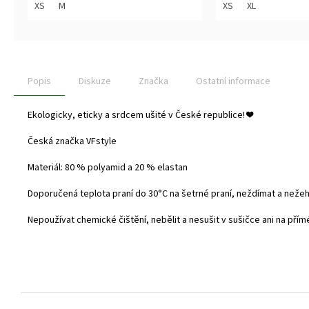
z
z
XS
M
XS
XL
5
5
hvězdiček.
hvězdiček.
Popis
Diskuze
Značka
Ostatní informace
Ekologicky, eticky a srdcem ušité v České republice!
❤️
Česká značka VFstyle
Materiál: 80 % polyamid a 20 % elastan
Doporučená teplota praní do
30°C na šetrné praní, neždímat a nežehl
Nepoužívat chemické čištění, nebělit a nesušit v sušičce ani na přím
Z