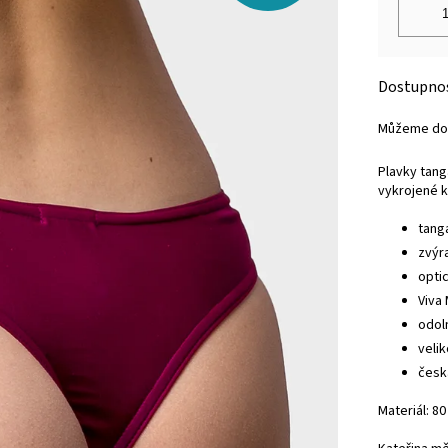
Můžeme dor
Plavky tang
vykrojené 
tang
zvýra
opti
Viva
odol
veli
česk
Materiál: 8