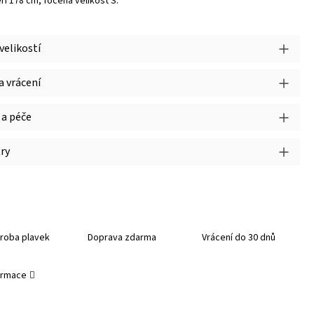
ří 178 cm, focena velikost S.
velikostí
 vrácení
 a péče
ry
roba plavek
Doprava zdarma
Vrácení do 30 dnů
formace