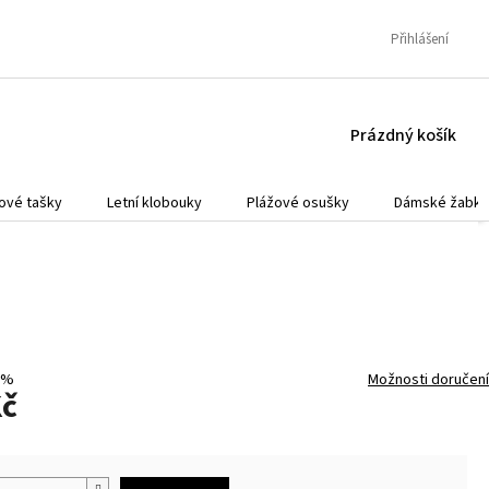
Přihlášení
NÁKUPNÍ
Prázdný košík
KOŠÍK
ové tašky
Letní klobouky
Plážové osušky
Dámské žabky
 %
Možnosti doručení
Kč