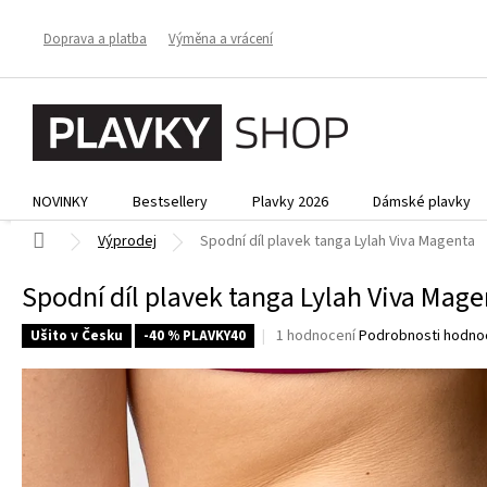
Přejít
na
Doprava a platba
Výměna a vrácení
obsah
NOVINKY
Bestsellery
Plavky 2026
Dámské plavky
Domů
Výprodej
Spodní díl plavek tanga Lylah Viva Magenta
Spodní díl plavek tanga Lylah Viva Mage
Průměrné
1 hodnocení
Podrobnosti hodno
Ušito v Česku
-40 % PLAVKY40
hodnocení
produktu
je
5,0
z
5
hvězdiček.