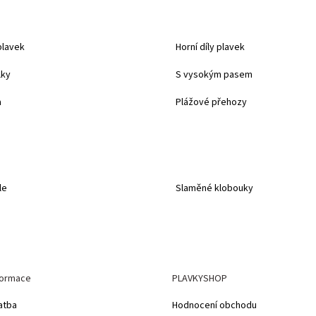
plavek
Horní díly plavek
lky
S vysokým pasem
a
Plážové přehozy
le
Slaměné klobouky
formace
PLAVKYSHOP
atba
Hodnocení obchodu