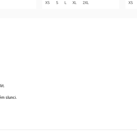
z
z
XS
S
L
XL
2XL
XS
5
5
hvězdiček.
hvěz
it.
ém slunci.