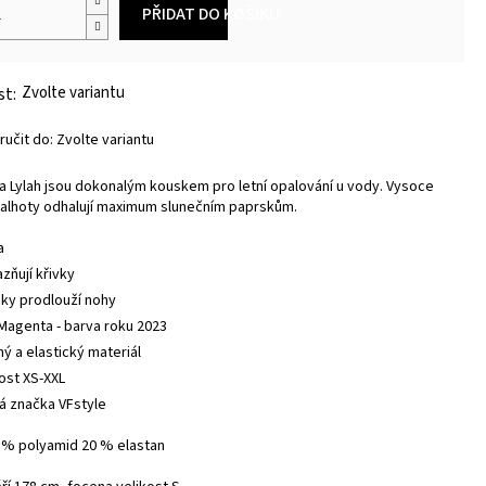
PŘIDAT DO KOŠÍKU
Zvolte variantu
učit do:
Zvolte variantu
a Lylah jsou dokonalým kouskem pro letní opalování u vody. Vysoce
kalhoty odhalují maximum slunečním paprskům.
a
zňují křivky
cky prodlouží nohy
 Magenta - barva roku 2023
ný a elastický materiál
kost XS-XXL
á značka VFstyle
0 % polyamid 20 % elastan