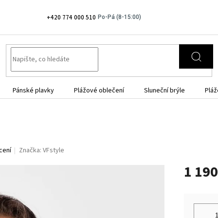
+420 774 000 510
Pánské plavky
Plážové oblečení
Sluneční brýle
Pláž
cení
Značka:
VFstyle
1 190
Měrná
cena: