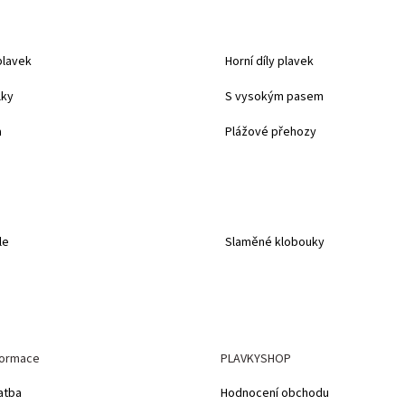
plavek
Horní díly plavek
lky
S vysokým pasem
a
Plážové přehozy
le
Slaměné klobouky
formace
PLAVKYSHOP
atba
Hodnocení obchodu