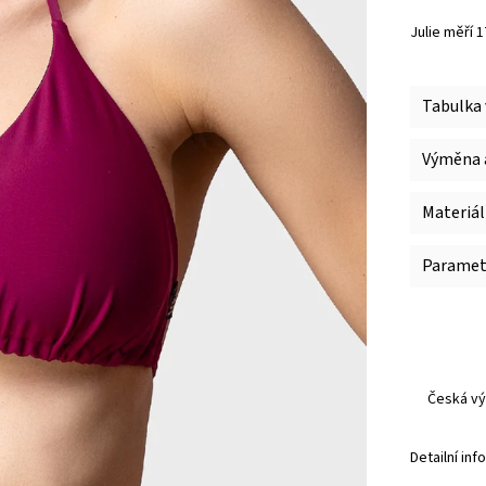
Julie měří 
Tabulka 
Výměna a
Materiál
Paramet
Česká vý
Detailní in