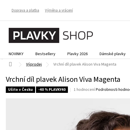
Přejít
na
Doprava a platba
Výměna a vrácení
obsah
NOVINKY
Bestsellery
Plavky 2026
Dámské plavky
Domů
Výprodej
Vrchní díl plavek Alison Viva Magenta
Vrchní díl plavek Alison Viva Magenta
Průměrné
1 hodnocení
Podrobnosti hodno
Ušito v Česku
-40 % PLAVKY40
hodnocení
produktu
je
5,0
z
5
hvězdiček.