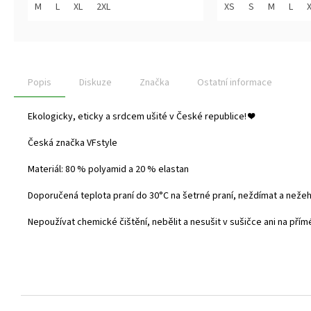
z
z
M
L
XL
2XL
XS
S
M
L
5
5
hvězdiček.
hvězdiček.
Popis
Diskuze
Značka
Ostatní informace
Ekologicky, eticky a srdcem ušité v České republice!
❤️
Česká značka VFstyle
Materiál: 80 % polyamid a 20 % elastan
Doporučená teplota praní do
30°C na šetrné praní, neždímat a nežehl
Nepoužívat chemické čištění, nebělit a nesušit v sušičce ani na přím
Z