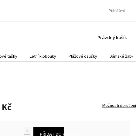
Přihlášení
NÁKUPNÍ
Prázdný košík
KOŠÍK
ové tašky
Letní klobouky
Plážové osušky
Dámské žabky
 Kč
Možnosti doručení
PŘIDAT DO KOŠÍKU