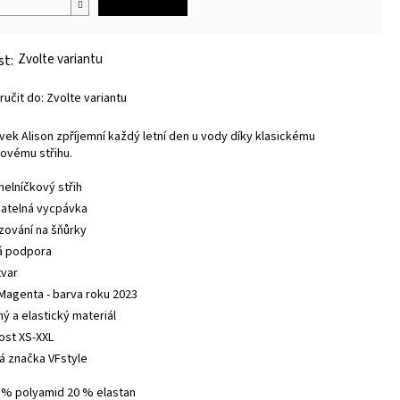
Zvolte variantu
učit do:
Zvolte variantu
lavek Alison zpříjemní každý letní den u vody díky klasickému
kovému střihu.
helníčkový střih
matelná vycpávka
zování na šňůrky
á podpora
tvar
 Magenta - barva roku 2023
ný a elastický materiál
kost XS-XXL
á značka VFstyle
0 % polyamid 20 % elastan