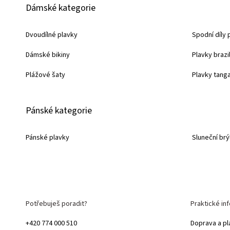
Dámské kategorie
á
p
Dvoudílné plavky
Spodní díly 
a
Dámské bikiny
Plavky brazi
t
í
Plážové šaty
Plavky tang
Pánské kategorie
Pánské plavky
Sluneční brý
Potřebuješ poradit?
Praktické in
+420 774 000 510
Doprava a pl