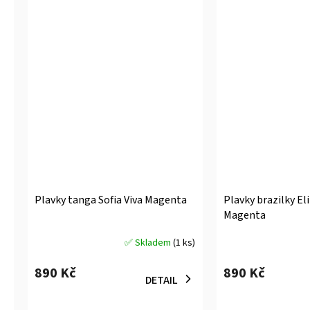
Plavky tanga Sofia Viva Magenta
Plavky brazilky El
Magenta
✅ Skladem
(1 ks)
Průměrné
Průměrné
hodnocení
hodnocení
890 Kč
890 Kč
produktu
produktu
DETAIL
je
je
5,0
5,0