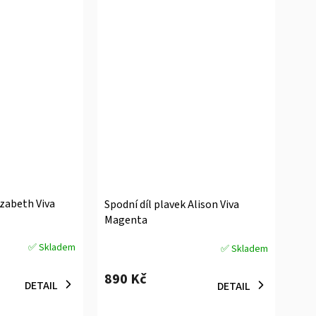
izabeth Viva
Spodní díl plavek Alison Viva
Magenta
✅ Skladem
✅ Skladem
Průměrné
hodnocení
890 Kč
produktu
DETAIL
DETAIL
je
5,0