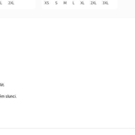
z
XL
2XL
XS
S
M
L
XL
2XL
3XL
5
hvězdiček.
it.
ém slunci.