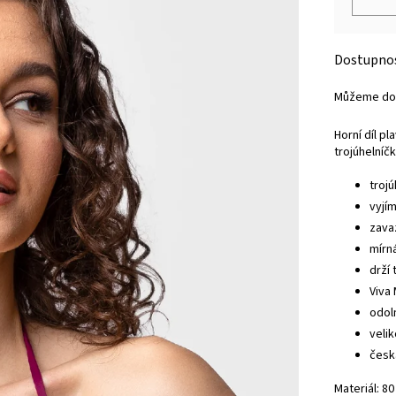
Můžeme dor
Horní díl p
trojúhelníč
trojú
vyjí
zava
mírn
drží 
Viva
odol
veli
česk
Materiál: 8