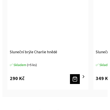
Sluneční brýle Charlie hnědé
Sluneční
✅ Skladem
(>5 ks)
✅ Sklad
Průměrné
Průměrné
hodnocení
hodnocen
produktu
produktu
290 Kč
349 K
je
je
5,0
5,0
z
z
5
5
hvězdiček.
hvězdiček