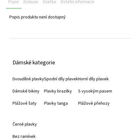
Popis
Diskuze
Značka
Ostatní informace
Popis produktu není dostupný
Z
á
Dámské kategorie
p
a
Dvoudílné plavky
Spodní díly plavek
Horní díly plavek
t
Dámské bikiny
Plavky brazilky
S vysokým pasem
í
Plážové šaty
Plavky tanga
Plážové přehozy
Černé plavky
Bez ramínek