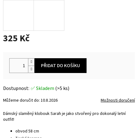
325 Kč
Měrná
cena:
PŘIDAT DO KOŠÍKU
✅ Skladem
(>5 ks)
Můžeme doručit do:
10.8.2026
Možnosti doručení
Dámský slaměný klobouk Sarah je jako stvořený pro dokonalý letní
outfit!
obvod 58 cm