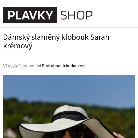
Přejít
na
NÁKUPN
obsah
KOŠÍK
Dámský slaměný klobouk Sarah
krémový
Průměrné
VFstyle
3 hodnocení
Podrobnosti hodnocení
hodnocení
produktu
je
5,0
z
5
hvězdiček.