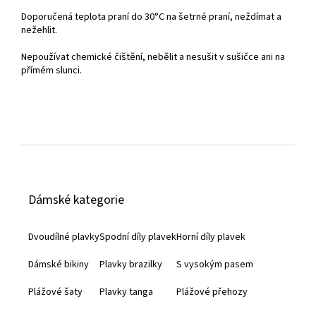
Doporučená teplota praní do
30°C na šetrné praní, neždímat a
nežehlit.
Nepoužívat chemické čištění, nebělit a nesušit v sušičce ani na
přímém slunci.
Z
á
Dámské kategorie
p
a
Dvoudílné plavky
Spodní díly plavek
Horní díly plavek
t
Dámské bikiny
Plavky brazilky
S vysokým pasem
í
Plážové šaty
Plavky tanga
Plážové přehozy