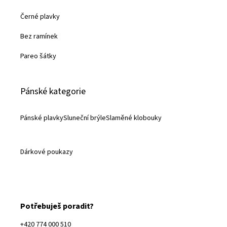
Černé plavky
Bez ramínek
Pareo šátky
Pánské kategorie
Pánské plavky
Sluneční brýle
Slaměné klobouky
Dárkové poukazy
Potřebuješ poradit?
+420 774 000 510