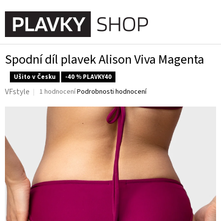
Přejít
na
NÁKUPN
obsah
KOŠÍK
Spodní díl plavek Alison Viva Magenta
Ušito v Česku
-40 % PLAVKY40
Průměrné
VFstyle
1 hodnocení
Podrobnosti hodnocení
hodnocení
produktu
je
5,0
z
5
hvězdiček.