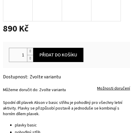
890 Kč
Měrná
cena:
PŘIDAT DO KOŠÍKU
Zvolte variantu
Možnosti doručení
Můžeme doručit do:
Zvolte variantu
Spodní díl plavek Alison v basic střihu je pohodlný pro všechny letní
aktivity. Plavky se přizpůsobí postavě a jednoduše se kombinují s
horním dílem plavek.
plavky basic
pohodlný střih