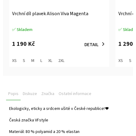
Vrchní díl plavek Alison Viva Magenta
Vrchní d
✅ Skladem
✅ Sklad
Průměrné
Průměrné
hodnocení
hodnocen
produktu
produktu
1 190 Kč
1 290 
DETAIL
je
je
5,0
5,0
z
z
XS
S
M
L
XL
2XL
XS
S
5
5
hvězdiček.
hvězdiček
Popis
Diskuze
Značka
Ostatní informace
Ekologicky, eticky a srdcem ušité v České republice!
❤️
Česká značka VFstyle
Materiál: 80 % polyamid a 20 % elastan