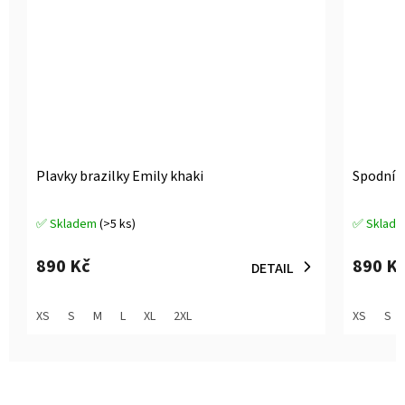
Plavky brazilky Emily khaki
Spodní d
✅ Skladem
(>5 ks)
✅ Sklad
Průměrné
Průměrné
hodnocení
hodnocen
produktu
produktu
890 Kč
890 K
DETAIL
je
je
5,0
5,0
z
z
XS
S
M
L
XL
2XL
XS
S
5
5
hvězdiček.
hvězdiček