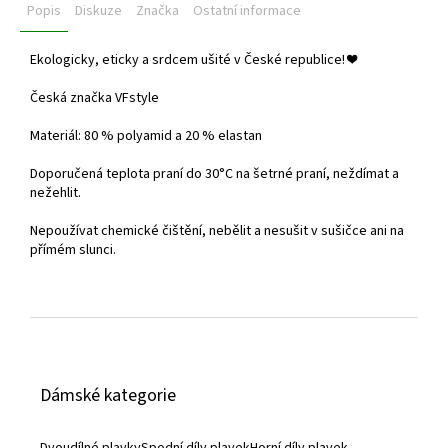
Popis
Diskuze
Značka
Ostatní informace
Ekologicky, eticky a srdcem ušité v České republice! ❤️
Česká značka VFstyle
Materiál: 80 % polyamid a 20 % elastan
Doporučená teplota praní do 30°C na šetrné praní, neždímat a
nežehlit.
Nepoužívat chemické čištění, nebělit a nesušit v sušičce ani na
přímém slunci.
Z
á
Dámské kategorie
p
a