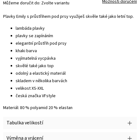
Možnosti doručení
Můžeme doručit do:
Zvolte variantu
Plavky Emily s průstřihem pod prsy využiješ skvěle také jako letní top.
lambáda plavky
plavky se zapínáním
elegantní průstřih pod prsy
khaki barva
vyjímatelná vycpávka
skvělé také jako top
odolný a elastický materiál
skladem v několika barvách
velikost XS-XXL
česká značka VFstyle
Materiál: 80 % polyamid 20 % elastan
Tabulka velikostí
Výměna a vrácení