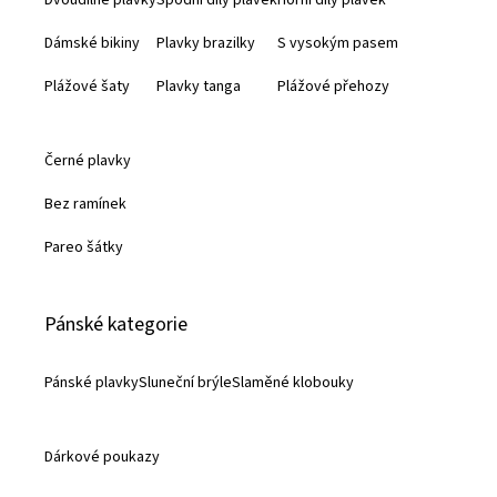
Dvoudílné plavky
Spodní díly plavek
Horní díly plavek
t
Dámské bikiny
Plavky brazilky
S vysokým pasem
í
Plážové šaty
Plavky tanga
Plážové přehozy
Černé plavky
Bez ramínek
Pareo šátky
Pánské kategorie
Pánské plavky
Sluneční brýle
Slaměné klobouky
Dárkové poukazy