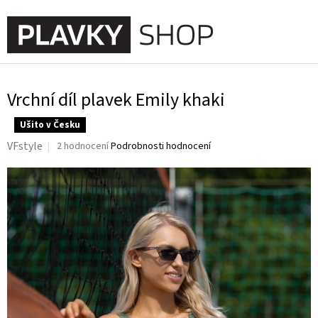
Přejít
na
NÁKUPNÍ
obsah
KOŠÍK
Vrchní díl plavek Emily khaki
Ušito v Česku
Průměrné
VFstyle
2 hodnocení
Podrobnosti hodnocení
hodnocení
produktu
je
5,0
z
5
hvězdiček.