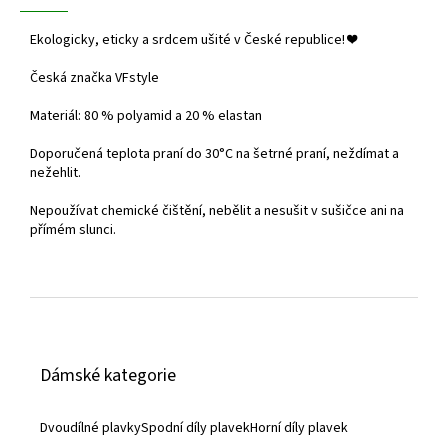
Ekologicky, eticky a srdcem ušité v České republice! ❤️
Česká značka VFstyle
Materiál: 80 % polyamid a 20 % elastan
Doporučená teplota praní do 30°C na šetrné praní, neždímat a
nežehlit.
Nepoužívat chemické čištění, nebělit a nesušit v sušičce ani na
přímém slunci.
Z
á
Dámské kategorie
p
a
Dvoudílné plavky
Spodní díly plavek
Horní díly plavek
t