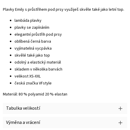
Plavky Emily s průstřihem pod prsy využiješ skvěle také jako letní top.
lambáda plavky
plavky se zapínáním
elegantní průstřih pod prsy
oblíbená černá barva
vyjímatelná vycpávka
skvělé také jako top
odolný a elastický materiál
skladem v několika barvách
velikost XS-XXL
česká značka VFstyle
Materiál: 80 % polyamid 20 % elastan
Tabulka velikostí
Výměna a vrácení