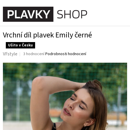
Přejít
na
NÁKUPN
obsah
KOŠÍK
Vrchní díl plavek Emily černé
Ušito v Česku
Průměrné
VFstyle
3 hodnocení
Podrobnosti hodnocení
hodnocení
produktu
je
4,3
z
5
hvězdiček.