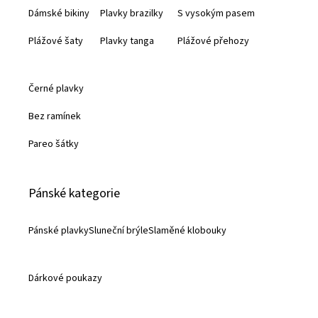
Dámské bikiny
Plavky brazilky
S vysokým pasem
í
Plážové šaty
Plavky tanga
Plážové přehozy
Černé plavky
Bez ramínek
Pareo šátky
Pánské kategorie
Pánské plavky
Sluneční brýle
Slaměné klobouky
Dárkové poukazy