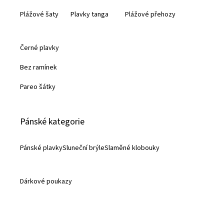
Plážové šaty
Plavky tanga
Plážové přehozy
Černé plavky
Bez ramínek
Pareo šátky
Pánské kategorie
Pánské plavky
Sluneční brýle
Slaměné klobouky
Dárkové poukazy