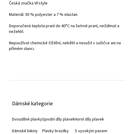
Česká značka VFstyle
Materiál: 93 % polyester a 7 % elastan
Doporučená teplota praní do
40°C na šetrné praní, neždímat a
nežehlit.
Nepoužívat chemické čištění, nebělit a nesušit v sušičce ani na
přímém slunci.
Z
á
Dámské kategorie
p
a
Dvoudílné plavky
Spodní díly plavek
Horní díly plavek
t
Dámské bikiny
Plavky brazilky
S vysokým pasem
í