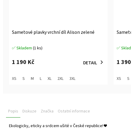
Sametové plavky vrchní díl Alison zelené
Sametové
✅ Skladem
(1 ks)
✅ Sklad
Průměrné
Průměrné
hodnocení
hodnocen
produktu
produktu
1 190 Kč
1 390 
DETAIL
je
je
5,0
5,0
z
z
XS
S
M
L
XL
2XL
3XL
XS
S
5
5
hvězdiček.
hvězdiček
Popis
Diskuze
Značka
Ostatní informace
Ekologicky, eticky a srdcem ušité v České republice!
❤️