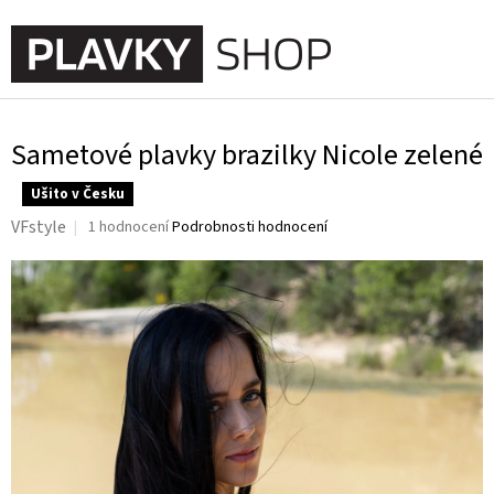
Přejít
na
NÁKUPNÍ
obsah
KOŠÍK
Sametové plavky brazilky Nicole zelené
Ušito v Česku
Průměrné
VFstyle
1 hodnocení
Podrobnosti hodnocení
hodnocení
produktu
je
5,0
z
5
hvězdiček.