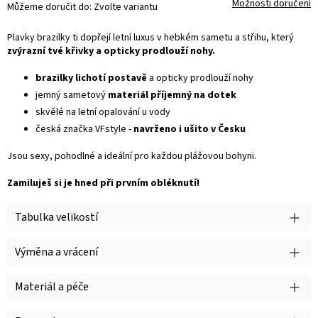
Možnosti doručení
Můžeme doručit do:
Zvolte variantu
Plavky brazilky ti dopřejí letní luxus v hebkém sametu a střihu, který
zvýrazní tvé křivky a opticky prodlouží nohy.
brazilky lichotí postavě
a opticky prodlouží nohy
jemný sametový
materiál příjemný na dotek
skvělé na letní opalování u vody
česká značka VFstyle -
navrženo i ušito v Česku
Jsou sexy, pohodlné a ideální pro každou plážovou bohyni.
Zamiluješ si je hned při prvním obléknutí!
Tabulka velikostí
Výměna a vrácení
Materiál a péče