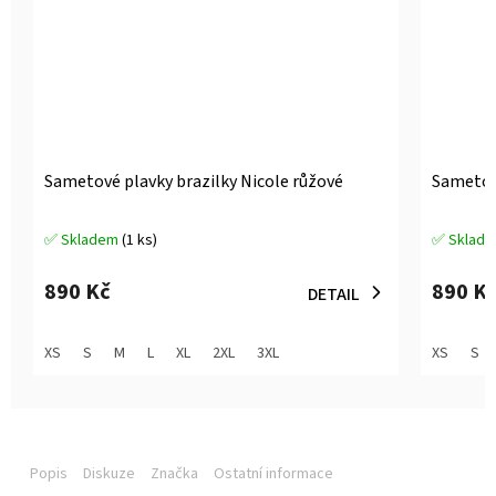
Sametové plavky brazilky Nicole růžové
Sametov
✅ Skladem
(1 ks)
✅ Sklad
Průměrné
Průměrné
hodnocení
hodnocen
produktu
produktu
890 Kč
890 K
DETAIL
je
je
5,0
5,0
z
z
XS
S
M
L
XL
2XL
3XL
XS
S
5
5
hvězdiček.
hvězdiček
Popis
Diskuze
Značka
Ostatní informace