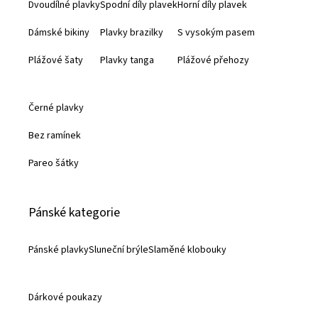
Dvoudílné plavky
Spodní díly plavek
Horní díly plavek
t
Dámské bikiny
Plavky brazilky
S vysokým pasem
í
Plážové šaty
Plavky tanga
Plážové přehozy
Černé plavky
Bez ramínek
Pareo šátky
Pánské kategorie
Pánské plavky
Sluneční brýle
Slaměné klobouky
Dárkové poukazy