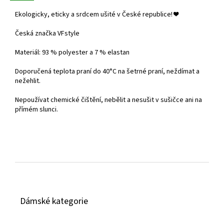
Ekologicky, eticky a srdcem ušité v České republice!
❤️
Česká značka VFstyle
Materiál: 93 % polyester a 7 % elastan
Doporučená teplota praní do
40°C na šetrné praní, neždímat a
nežehlit.
Nepoužívat chemické čištění, nebělit a nesušit v sušičce ani na
přímém slunci.
Z
á
Dámské kategorie
p
a