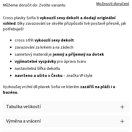
Možnosti doručení
Můžeme doručit do:
Zvolte variantu
Cross plavky Sofia ti
vykouzlí sexy dekolt a dodají originální
vzhled
. Díky zavazování se skvěle přizpůsobí tvé postavě přesně, jak
potřebuješ!
cross střih
vykouzlí sexy dekolt
zavazování za krkem a na zádech
sametový materiál je
jemný a příjemný na dotek
vyjímatelné vycpávky
pro úpravu tvaru
nastavitelná šířka dekoltu
navrženo a ušito v Česku
– značka VFstyle
Vyzkoušej vrchní díl plavek Sofia ve kterém
zazáříš na pláži i u
bazénu.
Tabulka velikostí
Výměna a vrácení