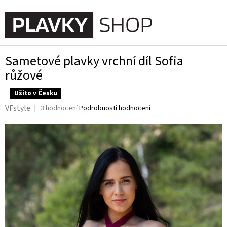
Přejít
na
NÁKUPN
obsah
KOŠÍK
Sametové plavky vrchní díl Sofia
růžové
Ušito v Česku
Průměrné
VFstyle
3 hodnocení
Podrobnosti hodnocení
hodnocení
produktu
je
4,3
z
5
hvězdiček.