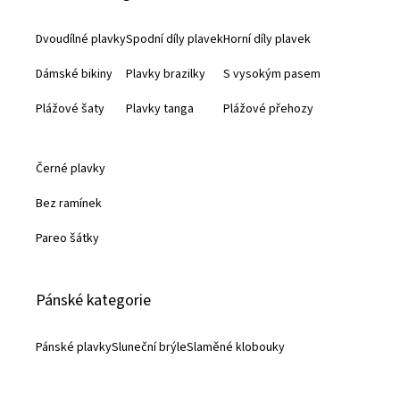
a
Dvoudílné plavky
Spodní díly plavek
Horní díly plavek
t
Dámské bikiny
Plavky brazilky
S vysokým pasem
í
Plážové šaty
Plavky tanga
Plážové přehozy
Černé plavky
Bez ramínek
Pareo šátky
Pánské kategorie
Pánské plavky
Sluneční brýle
Slaměné klobouky