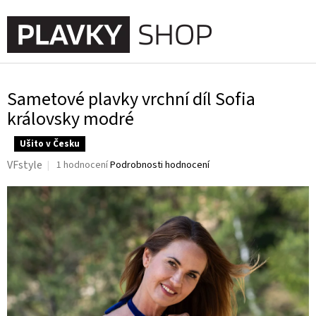
Přejít
na
NÁKUPNÍ
obsah
KOŠÍK
Sametové plavky vrchní díl Sofia
královsky modré
Ušito v Česku
Průměrné
VFstyle
1 hodnocení
Podrobnosti hodnocení
hodnocení
produktu
je
5,0
z
5
hvězdiček.