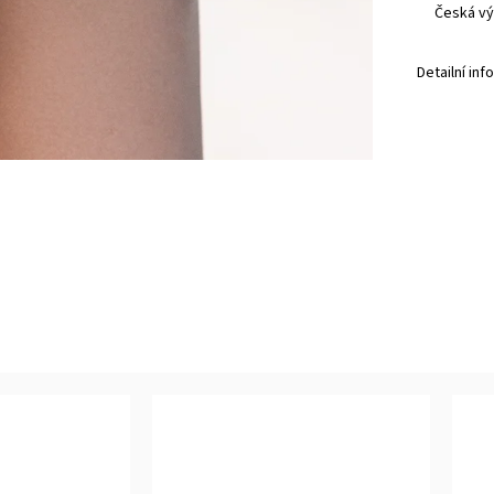
Česká vý
Detailní in