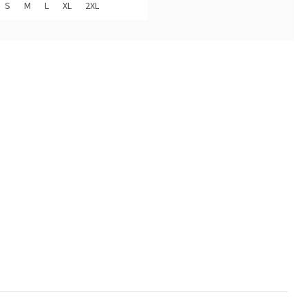
S
M
L
XL
2XL
diček.