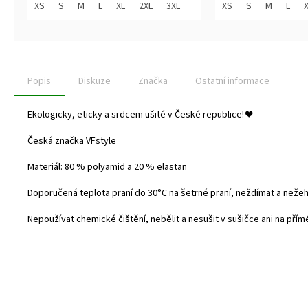
z
z
XS
S
M
L
XL
2XL
3XL
XS
S
M
L
5
5
hvězdiček.
hvězdiček.
Popis
Diskuze
Značka
Ostatní informace
Ekologicky, eticky a srdcem ušité v České republice!
❤️
Česká značka VFstyle
Materiál: 80 % polyamid a 20 % elastan
Doporučená teplota praní do
30°C na šetrné praní, neždímat a nežehl
Nepoužívat chemické čištění, nebělit a nesušit v sušičce ani na přím
Z