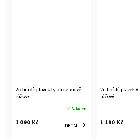
Vrchní díl plavek Lylah neonově
Vrchní díl plavek 
růžové
růžové
✅ Skladem
Průměrné
Průměrné
hodnocení
hodnocení
1 090 Kč
1 190 Kč
produktu
produktu
DETAIL
je
je
5,0
5,0