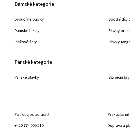
Dámské kategorie
á
p
Dvoudílné plavky
Spodní díly 
a
Dámské bikiny
Plavky brazi
t
í
Plážové šaty
Plavky tang
Pánské kategorie
Pánské plavky
Sluneční brý
Potřebuješ poradit?
Praktické in
+420 774 000 510
Doprava a pl