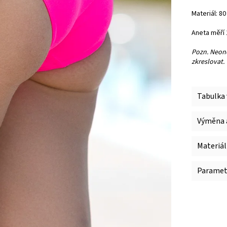
Materiál: 8
Aneta měří 
Pozn. Neono
zkreslovat.
Tabulka 
Výměna a
Materiál
Paramet