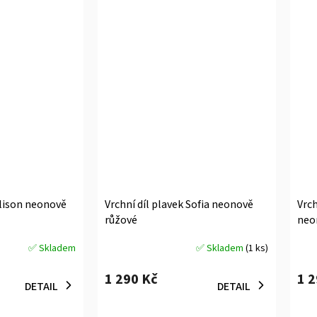
Alison neonově
Vrchní díl plavek Sofia neonově
Vrch
růžové
neo
✅ Skladem
✅ Skladem
(1 ks)
Průměrné
Prů
hodnocení
hodn
1 290 Kč
1 
produktu
prod
DETAIL
DETAIL
je
je
5,0
5,0