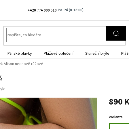
+420 774 000 510
Pánské plavky
Plážové oblečení
Sluneční brýle
Pláž
vek Alison neonově růžové
é
tyle
890 
Měrná
cena:
Varianta