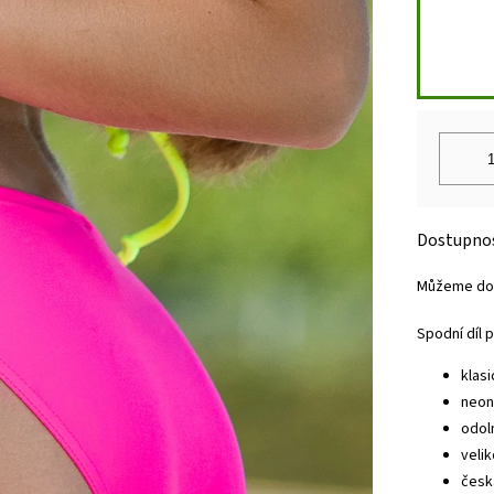
Můžeme dor
Spodní díl p
klasi
neon
odol
veli
česk