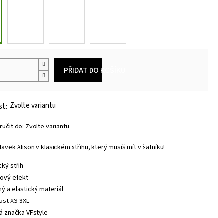
PŘIDAT DO KOŠÍKU
Zvolte variantu
učit do:
Zvolte variantu
lavek Alison v klasickém střihu, který musíš mít v šatníku!
cký střih
ový efekt
ný a elastický materiál
kost XS-3XL
á značka VFstyle