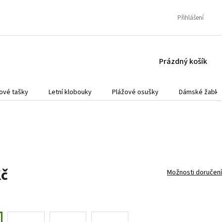
Přihlášení
NÁKUPNÍ
Prázdný košík
KOŠÍK
ové tašky
Letní klobouky
Plážové osušky
Dámské žabky
Kč
Možnosti doručení