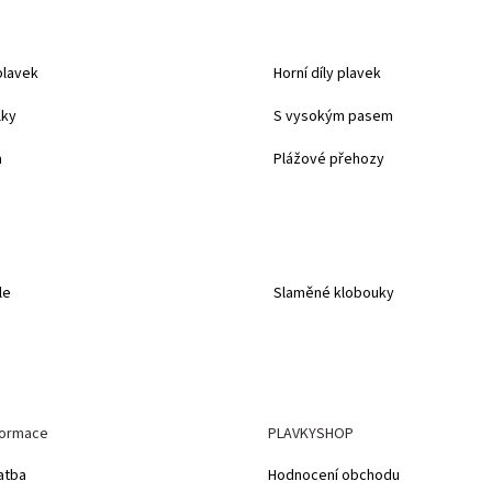
plavek
Horní díly plavek
lky
S vysokým pasem
a
Plážové přehozy
le
Slaměné klobouky
formace
PLAVKYSHOP
atba
Hodnocení obchodu