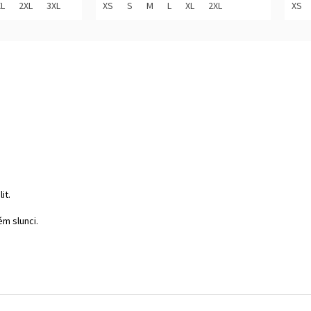
z
z
XL
2XL
3XL
XS
S
M
L
XL
2XL
XS
5
5
hvězdiček.
hvěz
it.
ém slunci.