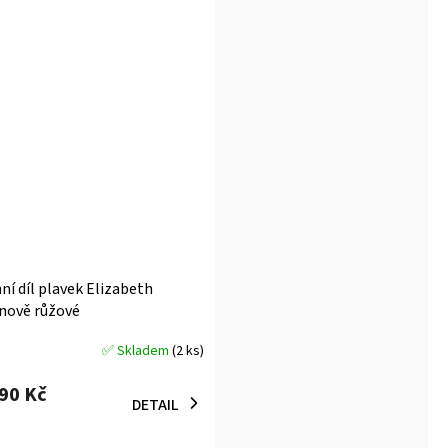
ní díl plavek Elizabeth
nově růžové
✅ Skladem
(2 ks)
měrné
ocení
290 Kč
uktu
DETAIL