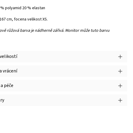
0 % polyamid 20 % elastan
167 cm, focena velikost XS.
vě růžová barva je nádherně zářivá. Monitor může tuto barvu
velikostí
 vrácení
 a péče
ry