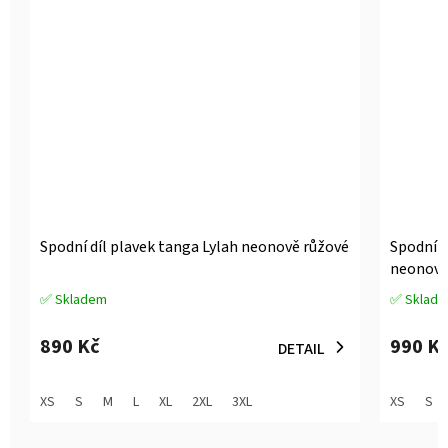
Spodní díl plavek tanga Lylah neonově růžové
Spodní d
neonově
✅ Skladem
✅ Sklad
Průměrné
Průměrné
hodnocení
hodnocen
produktu
produktu
890 Kč
990 K
DETAIL
je
je
3,0
5,0
z
z
XS
S
M
L
XL
2XL
3XL
XS
S
5
5
hvězdiček.
hvězdiček