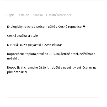
Popis
Diskuze
Značka
Ostatní informace
Ekologicky, eticky a srdcem ušité v České republice!
❤️
Česká značka VFstyle
Materiál: 80 % polyamid a 20 % elastan
Doporučená teplota praní do
30°C na šetrné praní, neždímat a
nežehlit.
Nepoužívat chemické čištění, nebělit a nesušit v sušičce ani na
přímém slunci.
Z