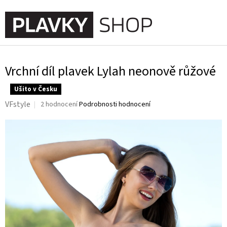
Přejít
na
NÁKUPNÍ
obsah
KOŠÍK
Vrchní díl plavek Lylah neonově růžové
Ušito v Česku
Průměrné
VFstyle
2 hodnocení
Podrobnosti hodnocení
hodnocení
produktu
je
5,0
z
5
hvězdiček.