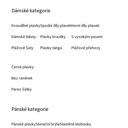
á
Dámské kategorie
p
a
Dvoudílné plavky
Spodní díly plavek
Horní díly plavek
t
Dámské bikiny
Plavky brazilky
S vysokým pasem
í
Plážové šaty
Plavky tanga
Plážové přehozy
Černé plavky
Bez ramínek
Pareo šátky
Pánské kategorie
Pánské plavky
Sluneční brýle
Slaměné klobouky