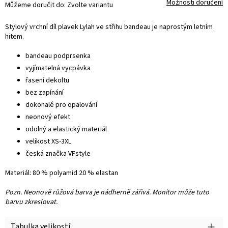
Možnosti doručení
Můžeme doručit do:
Zvolte variantu
Stylový vrchní díl plavek Lylah ve střihu bandeau je naprostým letním
hitem.
bandeau podprsenka
vyjímatelná vycpávka
řasení dekoltu
bez zapínání
dokonalé pro opalování
neonový efekt
odolný a elastický materiál
velikost XS-3XL
česká značka VFstyle
Materiál: 80 % polyamid 20 % elastan
Pozn. Neonově růžová barva je nádherně zářivá. Monitor může tuto
barvu zkreslovat.
Tabulka velikostí