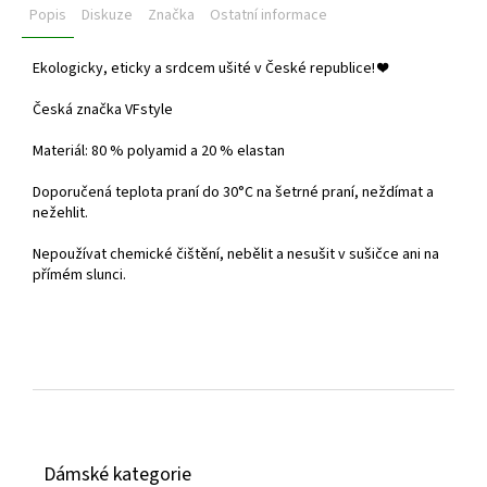
Popis
Diskuze
Značka
Ostatní informace
Ekologicky, eticky a srdcem ušité v České republice!
❤️
Česká značka VFstyle
Materiál: 80 % polyamid a 20 % elastan
Doporučená teplota praní do
30°C na šetrné praní, neždímat a
nežehlit.
Nepoužívat chemické čištění, nebělit a nesušit v sušičce ani na
přímém slunci.
Z
á
Dámské kategorie
p