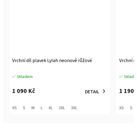
Vrchní díl plavek Lylah neonově růžové
Vrchní d
✅ Skladem
✅ Sklad
Průměrné
Průměrné
hodnocení
hodnocen
produktu
produktu
1 090 Kč
1 190 
DETAIL
je
je
5,0
5,0
z
z
XS
S
M
L
XL
2XL
3XL
XS
S
5
5
hvězdiček.
hvězdiček