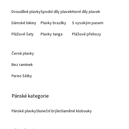
a
Dvoudílné plavky
Spodní díly plavek
Horní díly plavek
t
Dámské bikiny
Plavky brazilky
S vysokým pasem
í
Plážové šaty
Plavky tanga
Plážové přehozy
Černé plavky
Bez ramínek
Pareo šátky
Pánské kategorie
Pánské plavky
Sluneční brýle
Slaměné klobouky