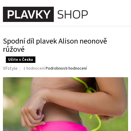
Přejít
na
NÁKUPNÍ
obsah
KOŠÍK
Spodní díl plavek Alison neonově
růžové
Ušito v Česku
Průměrné
VFstyle
1 hodnocení
Podrobnosti hodnocení
hodnocení
produktu
je
5,0
z
5
hvězdiček.