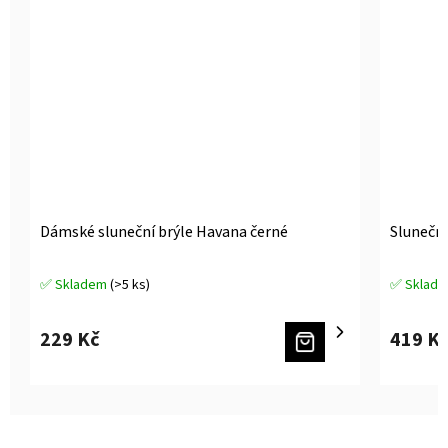
Dámské sluneční brýle Havana černé
Sluneční
✅ Skladem
(>5 ks)
✅ Sklad
Průměrné
Průměrné
hodnocení
hodnocen
produktu
produktu
229 Kč
419 K
je
je
5,0
5,0
z
z
5
5
hvězdiček.
hvězdiček