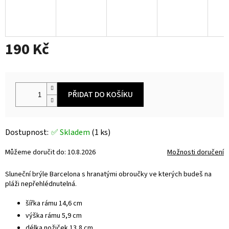
190 Kč
Měrná
cena:
PŘIDAT DO KOŠÍKU
✅ Skladem
(1 ks)
Můžeme doručit do:
10.8.2026
Možnosti doručení
Sluneční brýle Barcelona s hranatými obroučky ve kterých budeš na
pláži nepřehlédnutelná.
šířka rámu 14,6 cm
výška rámu 5,9 cm
délka nožiček 13,8 cm