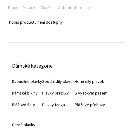
Popis
Diskuze
Značka
Ostatní informace
Popis produktu není dostupný
Z
á
Dámské kategorie
p
a
Dvoudílné plavky
Spodní díly plavek
Horní díly plavek
t
Dámské bikiny
Plavky brazilky
S vysokým pasem
í
Plážové šaty
Plavky tanga
Plážové přehozy
Černé plavky