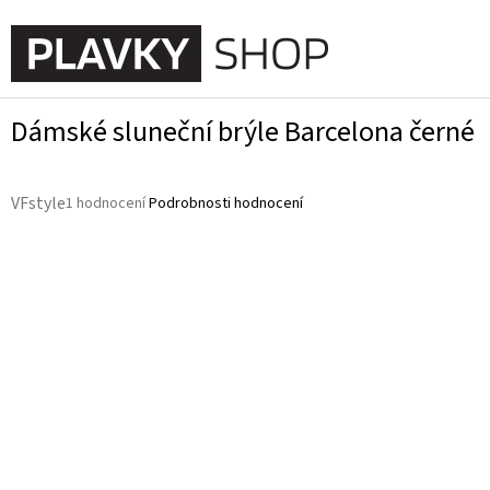
Přejít
na
NÁKUPN
obsah
KOŠÍK
Dámské sluneční brýle Barcelona černé
Průměrné
VFstyle
1 hodnocení
Podrobnosti hodnocení
hodnocení
produktu
je
5,0
z
5
hvězdiček.