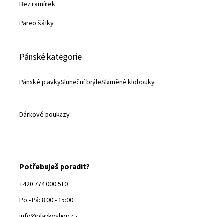
Bez ramínek
Pareo šátky
Pánské kategorie
Pánské plavky
Sluneční brýle
Slaměné klobouky
Dárkové poukazy
Potřebuješ poradit?
+420 774 000 510
Po - Pá: 8:00 - 15:00
info@plavkyshop.cz