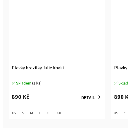
Plavky brazilky Julie khaki
Plavky b
✅ Skladem
(1 ks)
✅ Sklad
Průměrné
Průměrné
hodnocení
hodnocen
produktu
produktu
890 Kč
890 K
DETAIL
je
je
5,0
5,0
z
z
XS
S
M
L
XL
2XL
XS
S
5
5
hvězdiček.
hvězdiček