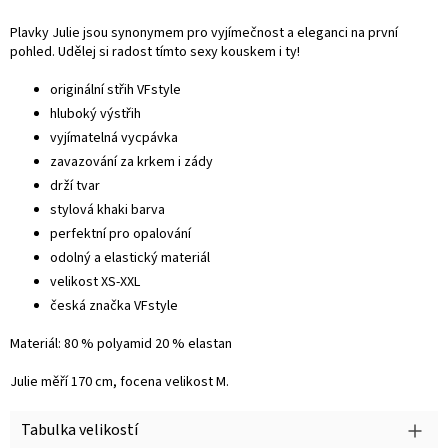
Plavky Julie jsou synonymem pro vyjímečnost a eleganci na první
pohled. Udělej si radost tímto sexy kouskem i ty!
originální střih VFstyle
hluboký výstřih
vyjímatelná vycpávka
zavazování za krkem i zády
drží tvar
stylová khaki barva
perfektní pro opalování
odolný a elastický materiál
velikost XS-XXL
česká značka VFstyle
Materiál: 80 % polyamid 20 % elastan
Julie měří 170 cm, focena velikost M.
Tabulka velikostí