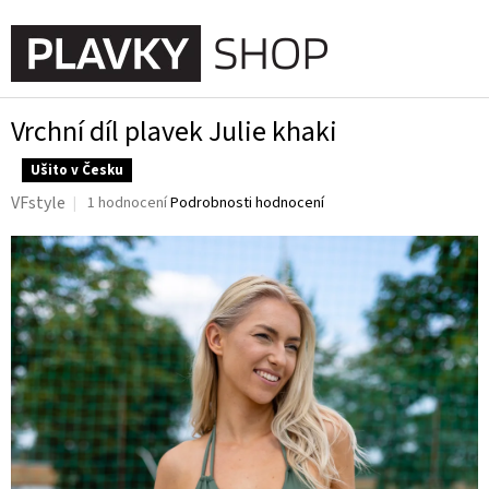
Přejít
na
NÁKUPN
obsah
KOŠÍK
Vrchní díl plavek Julie khaki
Ušito v Česku
Průměrné
VFstyle
1 hodnocení
Podrobnosti hodnocení
hodnocení
produktu
je
5,0
z
5
hvězdiček.