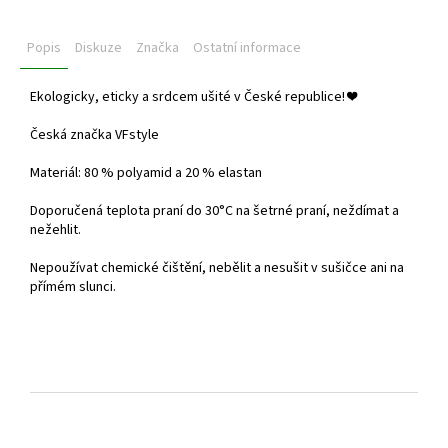
Popis
Diskuze
Značka
Ostatní informace
Ekologicky, eticky a srdcem ušité v České republice!
❤️
Česká značka VFstyle
Materiál: 80 % polyamid a 20 % elastan
Doporučená teplota praní do
30°C na šetrné praní, neždímat a
nežehlit.
Nepoužívat chemické čištění, nebělit a nesušit v sušičce ani na
přímém slunci.
Z
á