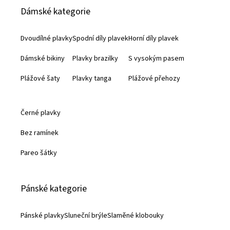
Dámské kategorie
p
a
Dvoudílné plavky
Spodní díly plavek
Horní díly plavek
t
Dámské bikiny
Plavky brazilky
S vysokým pasem
í
Plážové šaty
Plavky tanga
Plážové přehozy
Černé plavky
Bez ramínek
Pareo šátky
Pánské kategorie
Pánské plavky
Sluneční brýle
Slaměné klobouky