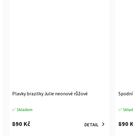
Plavky brazilky Julie neonové růžové
Spodní d
✅ Skladem
✅ Sklad
Průměrné
Průměrné
hodnocení
hodnocen
produktu
produktu
890 Kč
890 K
DETAIL
je
je
5,0
3,0