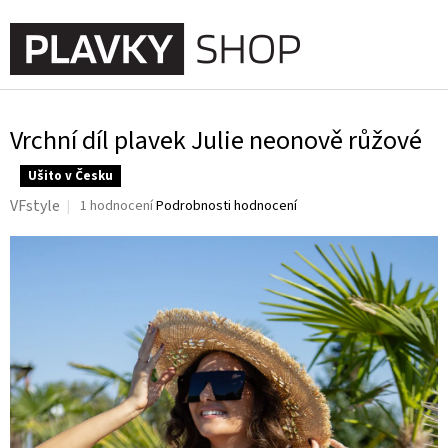
Přejít
na
NÁKUPNÍ
obsah
KOŠÍK
Vrchní díl plavek Julie neonově růžové
Ušito v Česku
Průměrné
VFstyle
1 hodnocení
Podrobnosti hodnocení
hodnocení
produktu
je
5,0
z
5
hvězdiček.