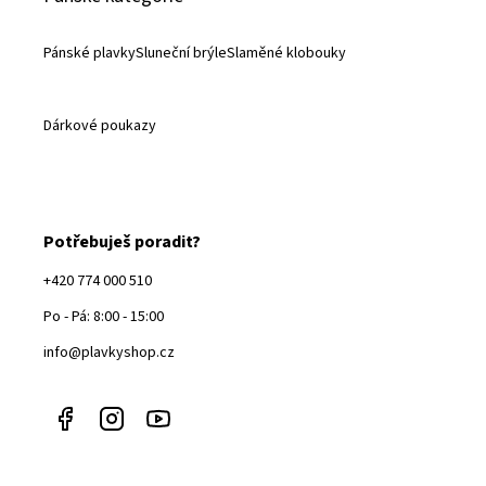
Pánské plavky
Sluneční brýle
Slaměné klobouky
Dárkové poukazy
Potřebuješ poradit?
+420 774 000 510
Po - Pá: 8:00 - 15:00
info@plavkyshop.cz