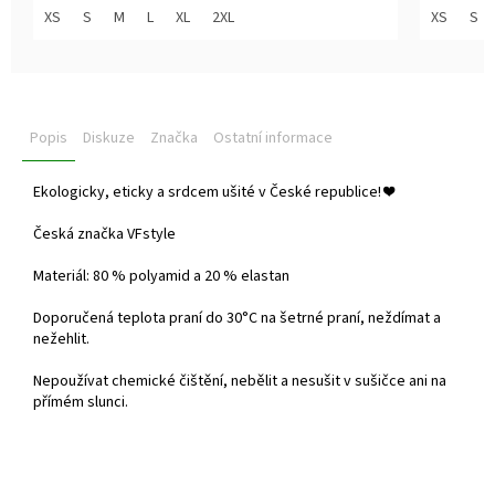
z
z
XS
S
M
L
XL
2XL
XS
S
5
5
hvězdiček.
hvězdiček
Popis
Diskuze
Značka
Ostatní informace
Ekologicky, eticky a srdcem ušité v České republice!
❤️
Česká značka VFstyle
Materiál: 80 % polyamid a 20 % elastan
Doporučená teplota praní do
30°C na šetrné praní, neždímat a
nežehlit.
Nepoužívat chemické čištění, nebělit a nesušit v sušičce ani na
přímém slunci.