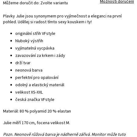
Možnosti doručení
Můžeme doručit do:
Zvolte variantu
Plavky Julie jsou synonymem pro vyjímečnost a eleganci na první
pohled. Udělej si radost tímto sexy kouskem i ty!
originální střih VFstyle
hluboký výstřih
vyjímatelná vycpávka
zavazování za krkem i zády
drží tvar
neonová barva
perfektní pro opalování
odolný a elastický materiál
velikost XS-XXL
česká značka VFstyle
Materiál: 80 % polyamid 20 % elastan
Julie měří 170 cm, focena velikost M.
Pozn. Neonově růžová barva je nádherně zářivá. Monitor může tuto