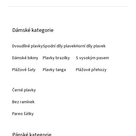
Z
á
Dámské kategorie
p
a
Dvoudílné plavky
Spodní díly plavek
Horní díly plavek
t
Dámské bikiny
Plavky brazilky
S vysokým pasem
í
Plážové šaty
Plavky tanga
Plážové přehozy
Černé plavky
Bez ramínek
Pareo šátky
Pánské kategorie