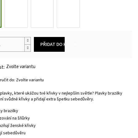
PŘIDAT DO KOŠÍKU
Zvolte variantu
učit do:
Zvolte variantu
plavky, které ukážou tvé křivky v nejlepším světle? Plavky brazilky
zní svůdné křivky a přidají extra špetku sebedůvěry.
ky brazilky
zování na šňůrky
azňují ženské křivky
ají sebedůvěru