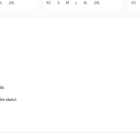
z
z
XL
2XL
XS
S
M
L
XL
2XL
XS
5
5
hvězdiček.
hvěz
it.
ém slunci.