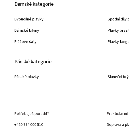
Dámské kategorie
á
p
Dvoudílné plavky
Spodní díly 
a
Dámské bikiny
Plavky brazi
t
í
Plážové šaty
Plavky tang
Pánské kategorie
Pánské plavky
Sluneční brý
Potřebuješ poradit?
Praktické in
+420 774 000 510
Doprava a pl