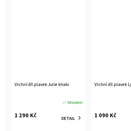
Vrchní díl plavek Julie khaki
Vrchní díl plavek L
✅ Skladem
Průměrné
Průměrné
hodnocení
hodnocení
1 290 Kč
1 090 Kč
produktu
produktu
DETAIL
je
je
5,0
4,5