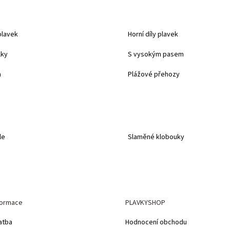
plavek
Horní díly plavek
lky
S vysokým pasem
a
Plážové přehozy
le
Slaměné klobouky
formace
PLAVKYSHOP
atba
Hodnocení obchodu