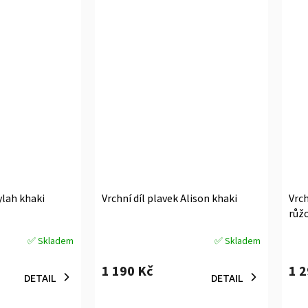
ylah khaki
Vrchní díl plavek Alison khaki
Vrch
růž
✅ Skladem
✅ Skladem
Průměrné
Prů
hodnocení
hodn
1 190 Kč
1 
produktu
prod
DETAIL
DETAIL
je
je
4,7
5,0