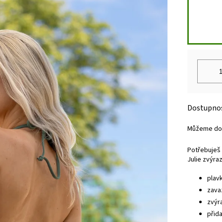
Můžeme dor
Potřebuješ 
Julie zvýra
plav
zava
zvýr
přid