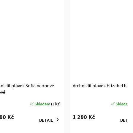
ní díl plavek Sofia neonově
Vrchní díl plavek Elizabeth bí
ové
✅ Skladem
(1 ks)
✅ Skladem
měrné
Průměrné
ocení
hodnocení
290 Kč
1 290 Kč
uktu
produktu
DETAIL
DETAI
je
5,0