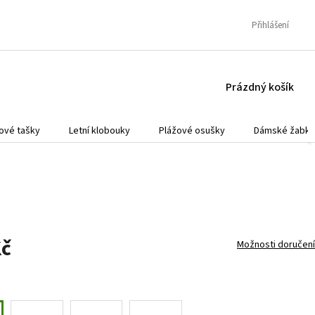
Přihlášení
NÁKUPNÍ
Prázdný košík
KOŠÍK
ové tašky
Letní klobouky
Plážové osušky
Dámské žabky
Kč
Možnosti doručení