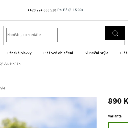
+420 774 000 510
Pánské plavky
Plážové oblečení
Sluneční brýle
Pláž
ky Julie khaki
tyle
890 
Měrná
cena:
Varianta