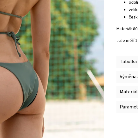
odol
veli
česk
Materiál: 8
Julie měří 
Tabulka 
Výměna a
Materiál
Paramet