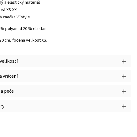
ný a elastický materiál
kost XS-XXL
á značka VFstyle
0 % polyamid 20 % elastan
170 cm, focena velikost XS.
velikostí
 vrácení
 a péče
ry