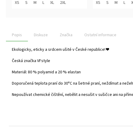
z
z
XS
S
M
L
XL
2XL
XS
S
M
L
5
5
hvězdiček.
hvězdiček.
Popis
Diskuze
Značka
Ostatní informace
Ekologicky, eticky a srdcem ušité v České republice!
❤️
Česká značka VFstyle
Materiál: 80 % polyamid a 20 % elastan
Doporučená teplota praní do
30°C na šetrné praní, neždímat a nežehl
Nepoužívat chemické čištění, nebělit a nesušit v sušičce ani na přím
Z