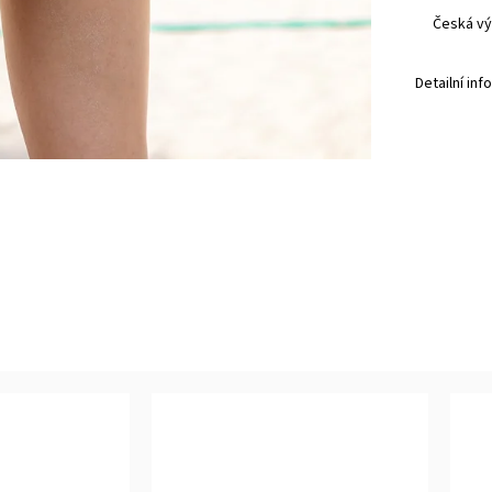
Česká vý
Detailní in