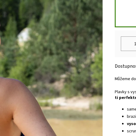
Můžeme dor
Plavky s vy
ti perfekt
same
braz
vyso
scru