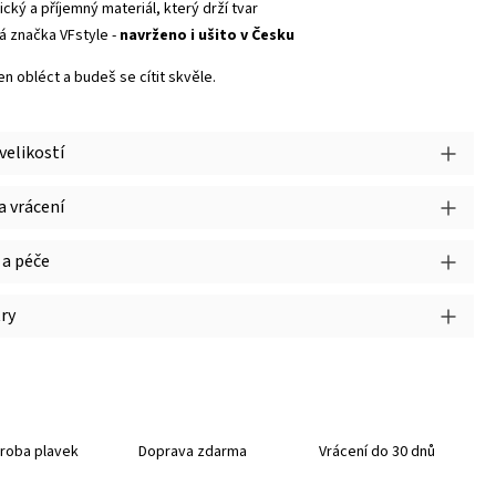
ický a příjemný materiál, který drží tvar
á značka VFstyle -
navrženo i ušito v Česku
jen obléct a budeš se cítit skvěle.
velikostí
 vrácení
 a péče
ry
roba plavek
Doprava zdarma
Vrácení do 30 dnů