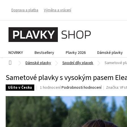
Přejít
na
Doprava a platba
Výměna a vrácení
obsah
NOVINKY
Bestsellery
Plavky 2026
Dámské plavky
Domů
Dámské plavky
Spodní díly plavek
Sametové pl
Sametové plavky s vysokým pasem Ele
Průměrné
1 hodnocení
Podrobnosti hodnocení
Značka:
VFs
Ušito v Česku
hodnocení
produktu
je
5,0
z
5
hvězdiček.