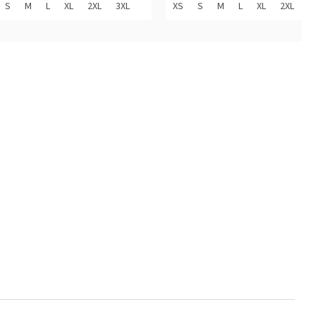
z
S
M
L
XL
2XL
3XL
XS
S
M
L
XL
2XL
5
diček.
hvězdiček.