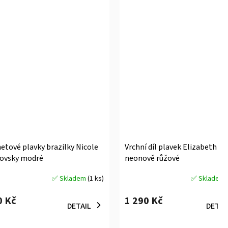
etové plavky brazilky Nicole
Vrchní díl plavek Elizabeth
lovsky modré
neonově růžové
✅ Skladem
(1 ks)
✅ Skladem
měrné
Průměrné
ocení
hodnocení
0 Kč
1 290 Kč
uktu
produktu
DETAIL
DETAI
je
5,0