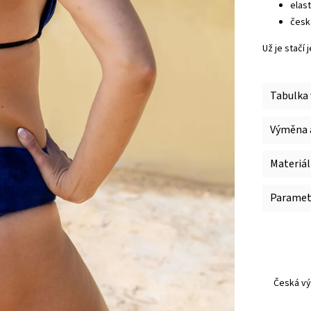
elast
česk
Už je stačí 
Tabulka 
Výměna a
Materiál
Paramet
Česká vý