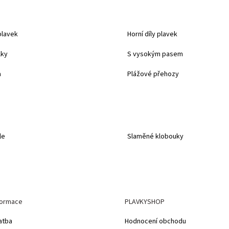
plavek
Horní díly plavek
lky
S vysokým pasem
a
Plážové přehozy
le
Slaměné klobouky
formace
PLAVKYSHOP
atba
Hodnocení obchodu