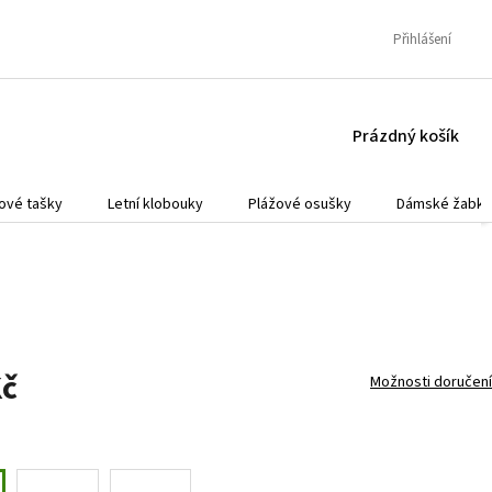
Přihlášení
NÁKUPNÍ
Prázdný košík
KOŠÍK
ové tašky
Letní klobouky
Plážové osušky
Dámské žabky
Kč
Možnosti doručení