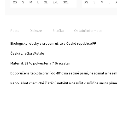
z
z
XS
S
M
L
XL
2XL
3XL
XS
S
M
L
5
5
hvězdiček.
hvězdiček.
Popis
Diskuze
Značka
Ostatní informace
Ekologicky, eticky a srdcem ušité v České republice!
❤️
Česká značka VFstyle
Materiál: 93 % polyester a 7 % elastan
Doporučená teplota praní do
40°C na šetrné praní, neždímat a nežehl
Nepoužívat chemické čištění, nebělit a nesušit v sušičce ani na přím
Z