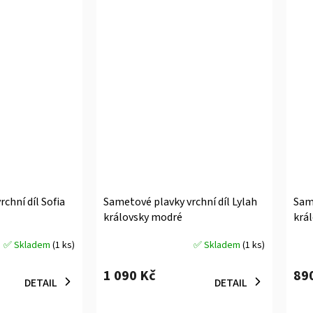
chní díl Sofia
Sametové plavky vrchní díl Lylah
Sam
královsky modré
krá
✅ Skladem
(1 ks)
✅ Skladem
(1 ks)
Průměrné
Prů
hodnocení
hodn
1 090 Kč
89
produktu
prod
DETAIL
DETAIL
je
je
5,0
5,0