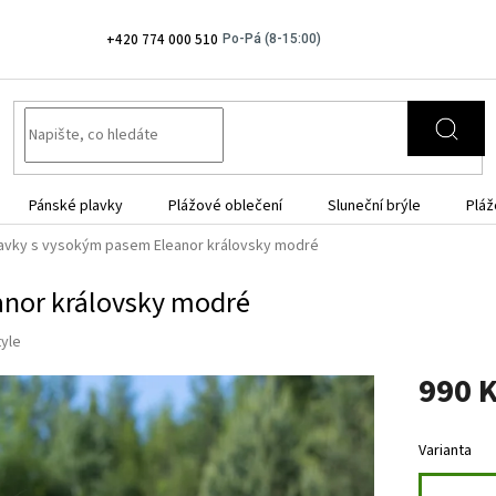
+420 774 000 510
Pánské plavky
Plážové oblečení
Sluneční brýle
Pláž
avky s vysokým pasem Eleanor královsky modré
anor královsky modré
tyle
990 
Měrná
cena:
Varianta