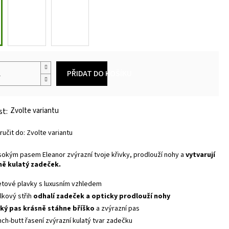
PŘIDAT DO KOŠÍKU
Zvolte variantu
učit do:
Zvolte variantu
sokým pasem Eleanor zvýrazní tvoje křivky, prodlouží nohy a
vytvarují
ně kulatý zadeček.
tové plavky s luxusním vzhledem
ilkový střih
odhalí zadeček a opticky prodlouží nohy
ký pas krásně stáhne bříško
a zvýrazní pas
nch-butt řasení zvýrazní kulatý tvar zadečku