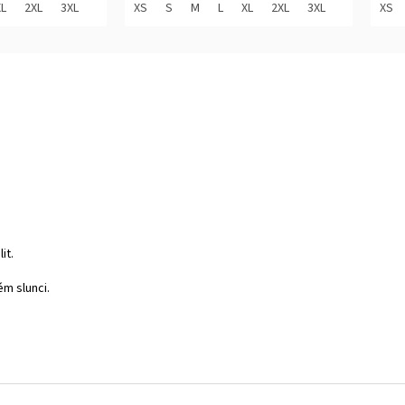
z
z
XL
2XL
3XL
XS
S
M
L
XL
2XL
3XL
XS
5
5
hvězdiček.
hvěz
it.
ém slunci.