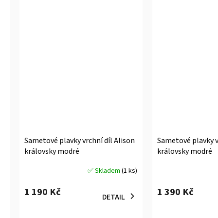
Sametové plavky vrchní díl Alison
Sametové plavky vr
královsky modré
královsky modré
✅ Skladem
(1 ks)
Průměrné
Průměrné
hodnocení
hodnocení
1 190 Kč
1 390 Kč
produktu
produktu
DETAIL
je
je
5,0
5,0