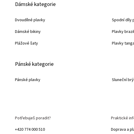
Dámské kategorie
á
p
Dvoudílné plavky
Spodní díly 
a
Dámské bikiny
Plavky brazi
t
í
Plážové šaty
Plavky tang
Pánské kategorie
Pánské plavky
Sluneční brý
Potřebuješ poradit?
Praktické in
+420 774 000 510
Doprava a pl