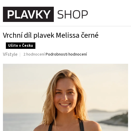
Přejít
na
NÁKUPN
obsah
KOŠÍK
Vrchní díl plavek Melissa černé
Ušito v Česku
Průměrné
VFstyle
2 hodnocení
Podrobnosti hodnocení
hodnocení
produktu
je
5,0
z
5
hvězdiček.