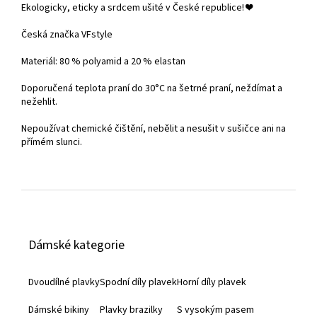
Ekologicky, eticky a srdcem ušité v České republice! ❤️
Česká značka VFstyle
Materiál: 80 % polyamid a 20 % elastan
Doporučená teplota praní do 30°C na šetrné praní, neždímat a
nežehlit.
Nepoužívat chemické čištění, nebělit a nesušit v sušičce ani na
přímém slunci.
Z
á
Dámské kategorie
p
a
Dvoudílné plavky
Spodní díly plavek
Horní díly plavek
t
Dámské bikiny
Plavky brazilky
S vysokým pasem
í