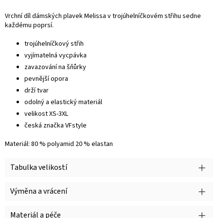
Vrchní díl dámských plavek Melissa v trojúhelníčkovém střihu sedne
každému poprsí.
trojúhelníčkový střih
vyjímatelná vycpávka
zavazování na šňůrky
pevnější opora
drží tvar
odolný a elastický materiál
velikost XS-3XL
česká značka VFstyle
Materiál: 80 % polyamid 20 % elastan
Tabulka velikostí
Výměna a vrácení
Materiál a péče