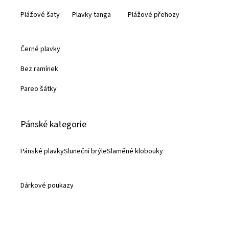
Plážové šaty
Plavky tanga
Plážové přehozy
Černé plavky
Bez ramínek
Pareo šátky
Pánské kategorie
Pánské plavky
Sluneční brýle
Slaměné klobouky
Dárkové poukazy