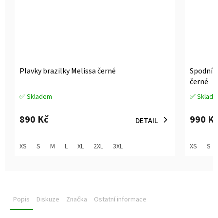
Plavky brazilky Melissa černé
Spodní d
černé
✅ Skladem
✅ Sklad
Průměrné
Průměrné
hodnocení
hodnocen
produktu
produktu
890 Kč
990 K
DETAIL
je
je
5,0
3,6
z
z
XS
S
M
L
XL
2XL
3XL
XS
S
5
5
hvězdiček.
hvězdiček
Popis
Diskuze
Značka
Ostatní informace