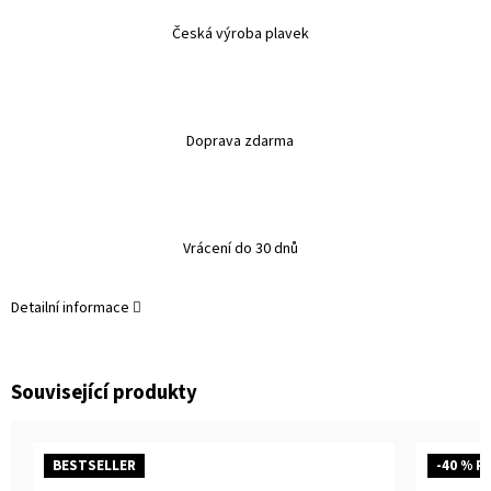
Česká výroba plavek
Doprava zdarma
Vrácení do 30 dnů
Detailní informace
Související produkty
BESTSELLER
-40 % P