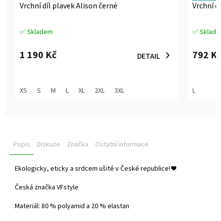
Vrchní díl plavek Alison černé
Vrchní d
✅ Skladem
✅ Sklad
Průměrné
Průměrné
hodnocení
hodnocen
produktu
produktu
1 190 Kč
792 K
DETAIL
je
je
5,0
5,0
z
z
5
5
XS
S
M
L
XL
2XL
3XL
L
hvězdiček.
hvězdiček
Popis
Diskuze
Značka
Ostatní informace
Ekologicky, eticky a srdcem ušité v České republice!
❤️
Česká značka VFstyle
Materiál: 80 % polyamid a 20 % elastan