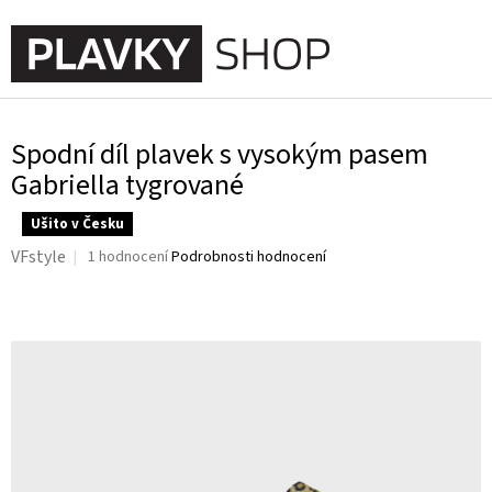
Přejít
na
NÁKUPNÍ
obsah
KOŠÍK
Spodní díl plavek s vysokým pasem
Gabriella tygrované
Ušito v Česku
Průměrné
VFstyle
1 hodnocení
Podrobnosti hodnocení
hodnocení
produktu
je
5,0
z
5
hvězdiček.