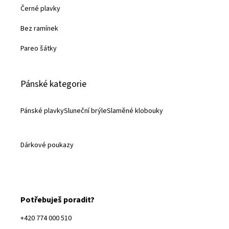
Černé plavky
Bez ramínek
Pareo šátky
Pánské kategorie
Pánské plavky
Sluneční brýle
Slaměné klobouky
Dárkové poukazy
Potřebuješ poradit?
+420 774 000 510