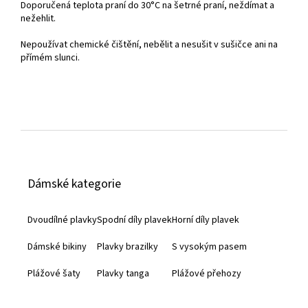
Doporučená teplota praní do
30°C na šetrné praní, neždímat a
nežehlit.
Nepoužívat chemické čištění, nebělit a nesušit v sušičce ani na
přímém slunci.
Z
á
Dámské kategorie
p
a
Dvoudílné plavky
Spodní díly plavek
Horní díly plavek
t
Dámské bikiny
Plavky brazilky
S vysokým pasem
í
Plážové šaty
Plavky tanga
Plážové přehozy