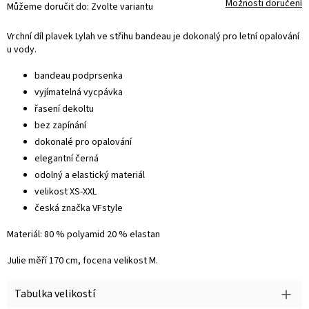
Možnosti doručení
Můžeme doručit do:
Zvolte variantu
Vrchní díl plavek Lylah ve střihu bandeau je dokonalý pro letní opalování
u vody.
bandeau podprsenka
vyjímatelná vycpávka
řasení dekoltu
bez zapínání
dokonalé pro opalování
elegantní černá
odolný a elastický materiál
velikost XS-XXL
česká značka VFstyle
Materiál: 80 % polyamid 20 % elastan
Julie měří 170 cm, focena velikost M.
Tabulka velikostí