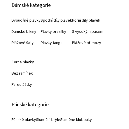
Dámské kategorie
p
a
Dvoudílné plavky
Spodní díly plavek
Horní díly plavek
t
Dámské bikiny
Plavky brazilky
S vysokým pasem
í
Plážové šaty
Plavky tanga
Plážové přehozy
Černé plavky
Bez ramínek
Pareo šátky
Pánské kategorie
Pánské plavky
Sluneční brýle
Slaměné klobouky