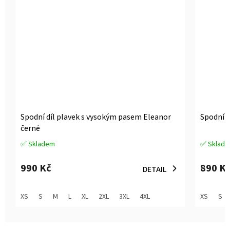
Spodní díl plavek s vysokým pasem Eleanor
Spodní d
černé
✅ Skladem
✅ Sklad
Průměrné
Průměrné
hodnocení
hodnocen
produktu
produktu
990 Kč
890 K
DETAIL
je
je
3,6
3,8
z
z
XS
S
M
L
XL
2XL
3XL
4XL
XS
S
5
5
hvězdiček.
hvězdiček