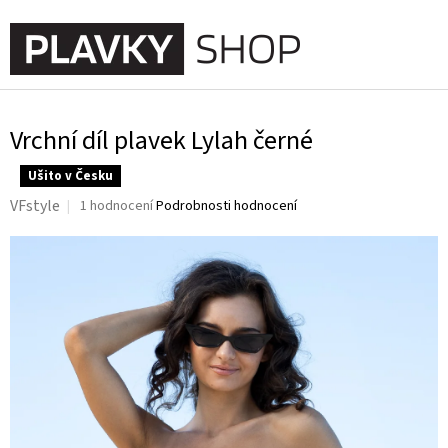
Přejít
na
NÁKUPNÍ
obsah
KOŠÍK
Vrchní díl plavek Lylah černé
Ušito v Česku
Průměrné
VFstyle
1 hodnocení
Podrobnosti hodnocení
hodnocení
produktu
je
5,0
z
5
hvězdiček.