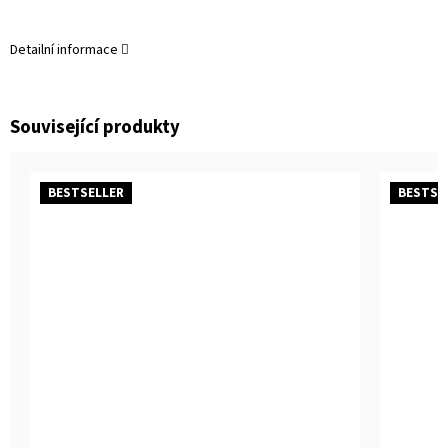
Detailní informace
Související produkty
BESTSELLER
BESTSE