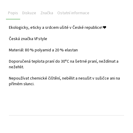
Popis
Diskuze
Značka
Ostatní informace
Ekologicky, eticky a srdcem ušité v České republice!
❤️
Česká značka VFstyle
Materiál: 80 % polyamid a 20 % elastan
Doporučená teplota praní do
30°C na šetrné praní, neždímat a
nežehlit.
Nepoužívat chemické čištění, nebělit a nesušit v sušičce ani na
přímém slunci.
Z
á