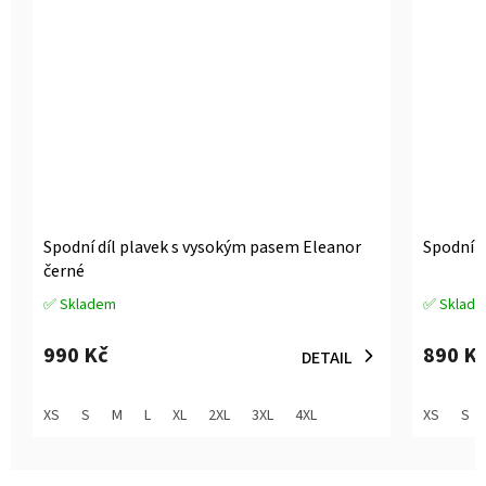
Spodní díl plavek s vysokým pasem Eleanor
Spodní d
černé
✅ Skladem
✅ Sklad
Průměrné
Průměrné
hodnocení
hodnocen
produktu
produktu
990 Kč
890 K
DETAIL
je
je
3,6
3,8
z
z
XS
S
M
L
XL
2XL
3XL
4XL
XS
S
5
5
hvězdiček.
hvězdiček