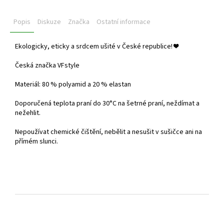
Popis
Diskuze
Značka
Ostatní informace
Ekologicky, eticky a srdcem ušité v České republice!
❤️
Česká značka VFstyle
Materiál: 80 % polyamid a 20 % elastan
Doporučená teplota praní do
30°C na šetrné praní, neždímat a
nežehlit.
Nepoužívat chemické čištění, nebělit a nesušit v sušičce ani na
přímém slunci.
Z
á