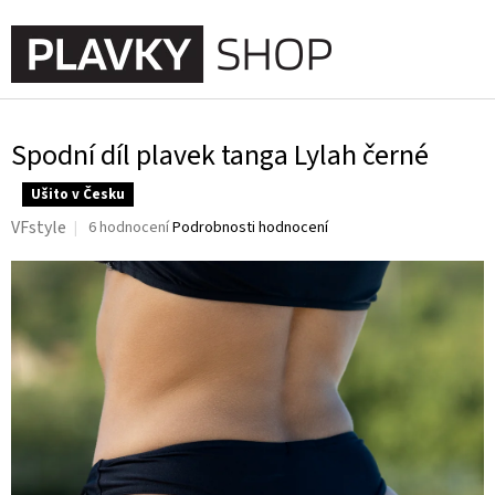
Přejít
na
NÁKUPNÍ
obsah
KOŠÍK
Spodní díl plavek tanga Lylah černé
Ušito v Česku
Průměrné
VFstyle
6 hodnocení
Podrobnosti hodnocení
hodnocení
produktu
je
3,8
z
5
hvězdiček.