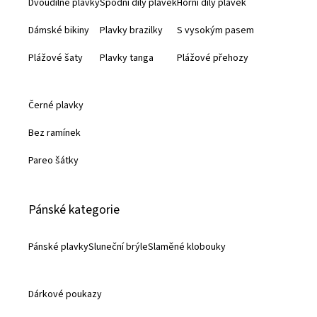
Dvoudílné plavky
Spodní díly plavek
Horní díly plavek
t
Dámské bikiny
Plavky brazilky
S vysokým pasem
í
Plážové šaty
Plavky tanga
Plážové přehozy
Černé plavky
Bez ramínek
Pareo šátky
Pánské kategorie
Pánské plavky
Sluneční brýle
Slaměné klobouky
Dárkové poukazy