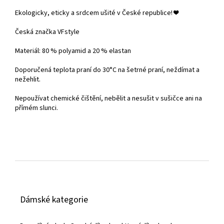
Ekologicky, eticky a srdcem ušité v České republice!
❤️
Česká značka VFstyle
Materiál: 80 % polyamid a 20 % elastan
Doporučená teplota praní do
30°C na šetrné praní, neždímat a
nežehlit.
Nepoužívat chemické čištění, nebělit a nesušit v sušičce ani na
přímém slunci.
Z
á
Dámské kategorie
p
a