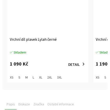
Vrchní díl plavek Lylah černé
Vrchní d
✅ Skladem
✅ Sklad
Průměrné
Průměrné
hodnocení
hodnocen
produktu
produktu
1 090 Kč
1 190 
DETAIL
je
je
5,0
5,0
z
z
XS
S
M
L
XL
2XL
3XL
XS
S
5
5
hvězdiček.
hvězdiček
Popis
Diskuze
Značka
Ostatní informace