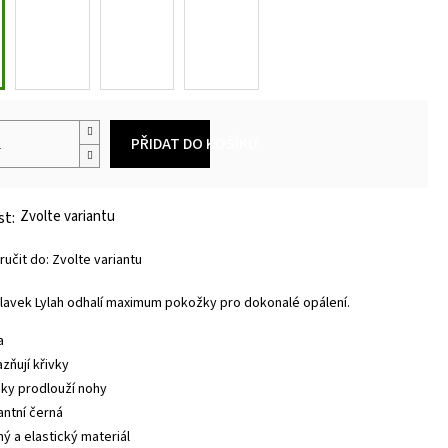
PŘIDAT DO KOŠÍKU
Zvolte variantu
učit do:
Zvolte variantu
plavek Lylah odhalí maximum pokožky pro dokonalé opálení.
a
zňují křivky
cky prodlouží nohy
antní černá
ný a elastický materiál