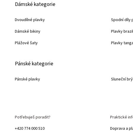
Dámské kategorie
á
p
Dvoudílné plavky
Spodní díly 
a
Dámské bikiny
Plavky brazi
t
í
Plážové šaty
Plavky tang
Pánské kategorie
Pánské plavky
Sluneční brý
Potřebuješ poradit?
Praktické in
+420 774 000 510
Doprava a pl