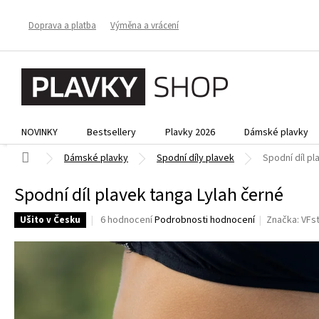
Přejít
na
Doprava a platba
Výměna a vrácení
obsah
NOVINKY
Bestsellery
Plavky 2026
Dámské plavky
Domů
Dámské plavky
Spodní díly plavek
Spodní díl pl
Spodní díl plavek tanga Lylah černé
Průměrné
6 hodnocení
Podrobnosti hodnocení
Značka:
VFs
Ušito v Česku
hodnocení
produktu
je
3,8
z
5
hvězdiček.