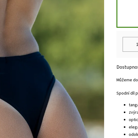
Můžeme dor
Spodní díl 
tang
zvýra
opti
eleg
odol