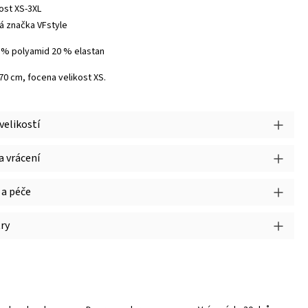
kost XS-3XL
á značka VFstyle
0 % polyamid 20 % elastan
170 cm, focena velikost XS.
velikostí
 vrácení
 a péče
ry