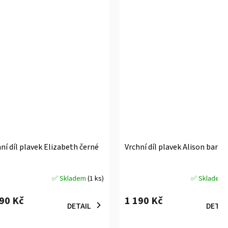
ní díl plavek Elizabeth černé
Vrchní díl plavek Alison barev
✅ Skladem
(1 ks)
✅ Skladem
měrné
Průměrné
ocení
hodnocení
290 Kč
1 190 Kč
uktu
produktu
DETAIL
DETAI
je
5,0