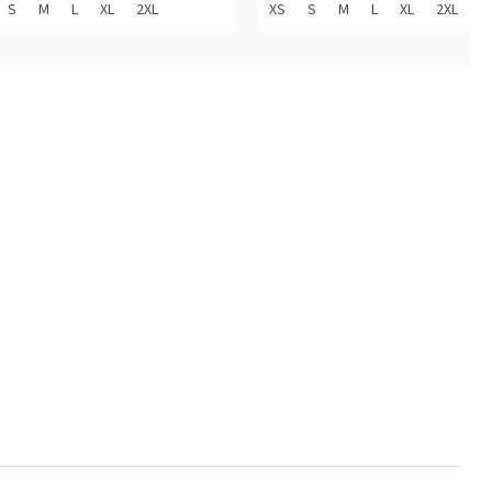
z
S
M
L
XL
2XL
XS
S
M
L
XL
2XL
3
5
diček.
hvězdiček.