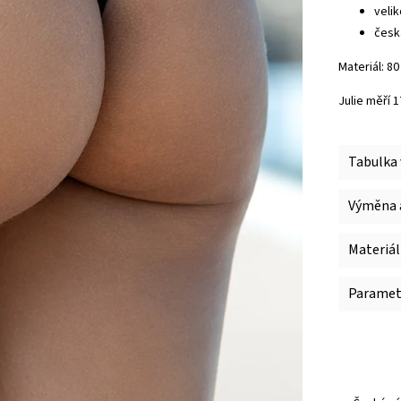
veli
česk
Materiál: 8
Julie měří 
Tabulka 
Výměna a
Materiál
Paramet