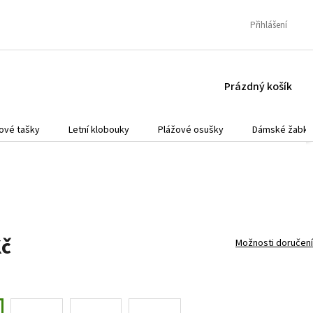
Přihlášení
NÁKUPNÍ
Prázdný košík
KOŠÍK
ové tašky
Letní klobouky
Plážové osušky
Dámské žabky
Kč
Možnosti doručení