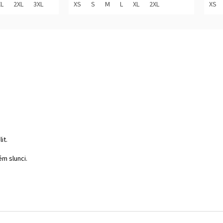
z
z
XL
2XL
3XL
XS
S
M
L
XL
2XL
XS
5
5
hvězdiček.
hvěz
it.
ém slunci.