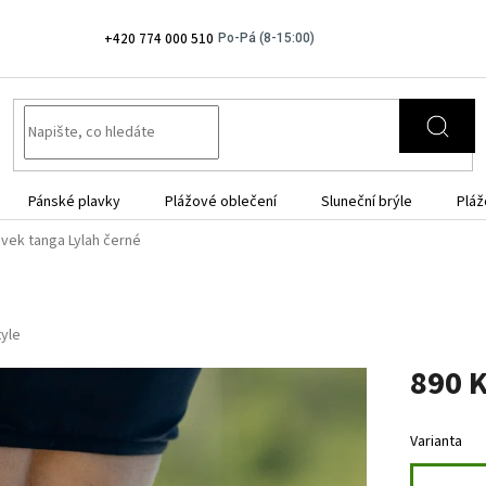
+420 774 000 510
Pánské plavky
Plážové oblečení
Sluneční brýle
Pláž
avek tanga Lylah černé
tyle
890 
Měrná
cena:
Varianta