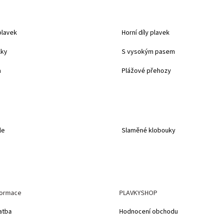
plavek
Horní díly plavek
lky
S vysokým pasem
a
Plážové přehozy
le
Slaměné klobouky
formace
PLAVKYSHOP
atba
Hodnocení obchodu