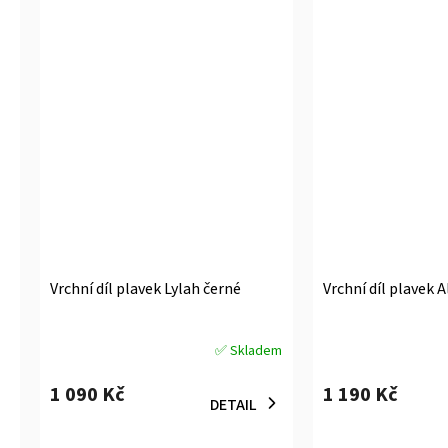
Vrchní díl plavek Lylah černé
Vrchní díl plavek 
✅ Skladem
Průměrné
Průměrné
hodnocení
hodnocení
1 090 Kč
1 190 Kč
produktu
produktu
DETAIL
je
je
5,0
5,0