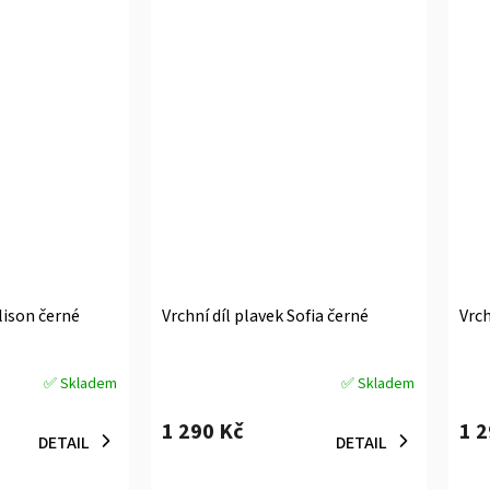
Alison černé
Vrchní díl plavek Sofia černé
Vrch
✅ Skladem
✅ Skladem
Průměrné
Prů
hodnocení
hodn
1 290 Kč
1 
produktu
prod
DETAIL
DETAIL
je
je
5,0
5,0