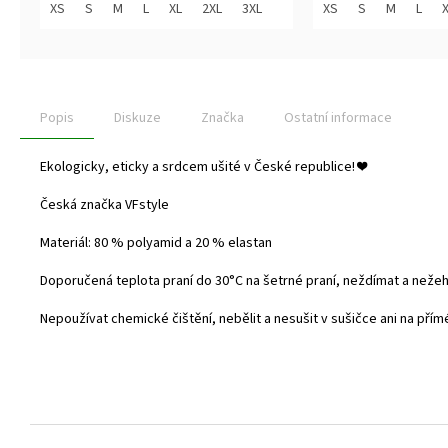
z
z
XS
S
M
L
XL
2XL
3XL
XS
S
M
L
5
5
hvězdiček.
hvězdiček.
Popis
Diskuze
Značka
Ostatní informace
Ekologicky, eticky a srdcem ušité v České republice!
❤️
Česká značka VFstyle
Materiál: 80 % polyamid a 20 % elastan
Doporučená teplota praní do
30°C na šetrné praní, neždímat a nežehl
Nepoužívat chemické čištění, nebělit a nesušit v sušičce ani na přím
Z