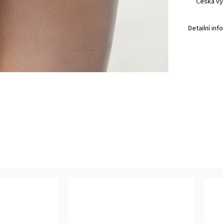
Česká vý
Detailní in