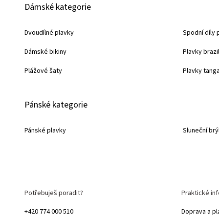
Dámské kategorie
á
p
Dvoudílné plavky
Spodní díly 
a
Dámské bikiny
Plavky brazi
t
í
Plážové šaty
Plavky tang
Pánské kategorie
Pánské plavky
Sluneční brý
Potřebuješ poradit?
Praktické in
+420 774 000 510
Doprava a pl