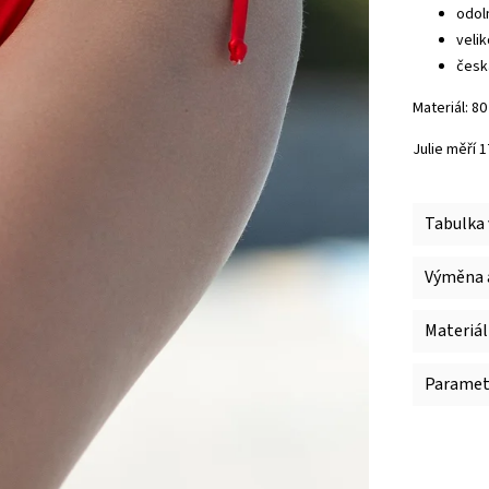
odol
veli
česk
Materiál: 8
Julie měří 
Tabulka 
Výměna a
Materiál
Paramet