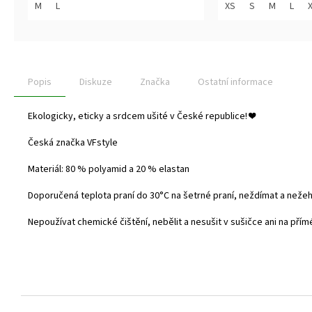
z
z
M
L
XS
S
M
L
5
5
hvězdiček.
hvězdiček.
Popis
Diskuze
Značka
Ostatní informace
Ekologicky, eticky a srdcem ušité v České republice!
❤️
Česká značka VFstyle
Materiál: 80 % polyamid a 20 % elastan
Doporučená teplota praní do
30°C na šetrné praní, neždímat a nežehl
Nepoužívat chemické čištění, nebělit a nesušit v sušičce ani na přím
Z