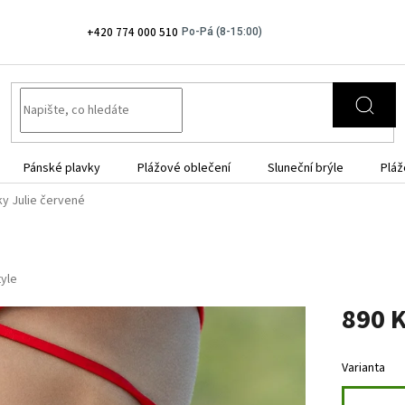
+420 774 000 510
Pánské plavky
Plážové oblečení
Sluneční brýle
Pláž
ky Julie červené
tyle
890 
Měrná
cena:
Varianta