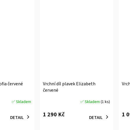
ofia červené
Vrchní díl plavek Elizabeth
Vrch
červené
✅ Skladem
✅ Skladem
(1 ks)
Průměrné
Prů
hodnocení
hodn
1 290 Kč
1 
produktu
prod
DETAIL
DETAIL
je
je
5,0
5,0