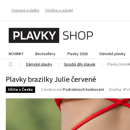
Přejít
na
Doprava a platba
Výměna a vrácení
obsah
NOVINKY
Bestsellery
Plavky 2026
Dámské plavky
Domů
Dámské plavky
Spodní díly plavek
Plavky brazil
Plavky brazilky Julie červené
Průměrné
1 hodnocení
Podrobnosti hodnocení
Značka:
VFs
Ušito v Česku
hodnocení
produktu
je
5,0
z
5
hvězdiček.