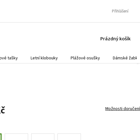
Přihlášení
NÁKUPNÍ
Prázdný košík
KOŠÍK
ové tašky
Letní klobouky
Plážové osušky
Dámské žabky
Kč
Možnosti doručení