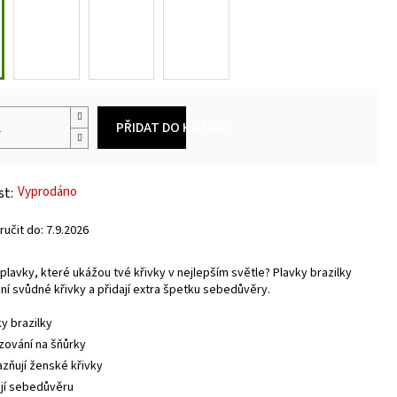
PŘIDAT DO KOŠÍKU
Vyprodáno
učit do:
7.9.2026
plavky, které ukážou tvé křivky v nejlepším světle? Plavky brazilky
zní svůdné křivky a přidají extra špetku sebedůvěry.
ky brazilky
zování na šňůrky
azňují ženské křivky
ají sebedůvěru