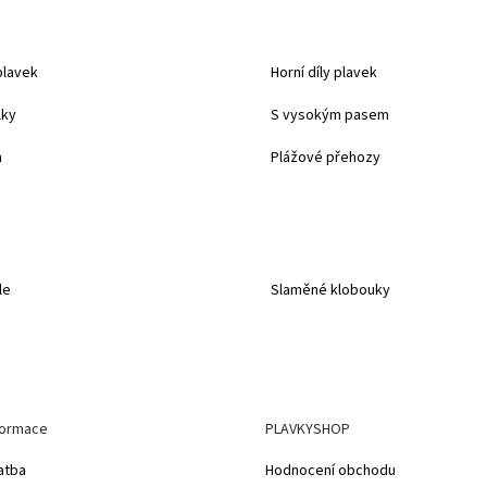
plavek
Horní díly plavek
lky
S vysokým pasem
a
Plážové přehozy
le
Slaměné klobouky
formace
PLAVKYSHOP
atba
Hodnocení obchodu