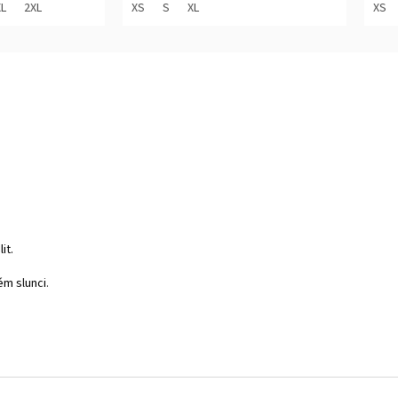
z
z
XL
2XL
XS
S
XL
XS
5
5
hvězdiček.
hvěz
it.
ém slunci.