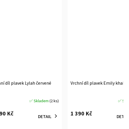
ní díl plavek Lylah červené
Vrchní díl plavek Emily khaki
✅ Skladem
(2 ks)
✅ Skl
měrné
Průměrné
ocení
hodnocení
090 Kč
1 390 Kč
uktu
produktu
DETAIL
DETAI
je
5,0