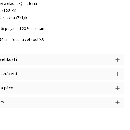
ný a elastický materiál
kost XS-XXL
á značka VFstyle
0 % polyamid 20 % elastan
170 cm, focena velikost XS.
velikostí
 vrácení
 a péče
ry