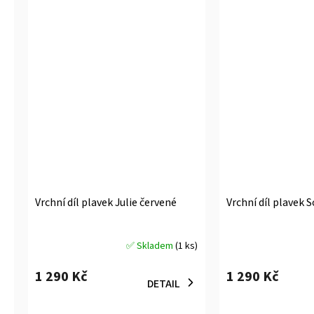
Vrchní díl plavek Julie červené
Vrchní díl plavek S
✅ Skladem
(1 ks)
Průměrné
Průměrné
hodnocení
hodnocení
1 290 Kč
1 290 Kč
produktu
produktu
DETAIL
je
je
5,0
5,0