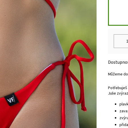
Můžeme dor
Potřebuješ 
Julie zvýra
plav
zava
zvýr
přid