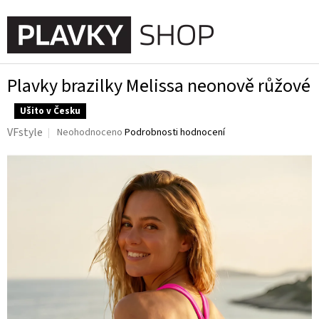
Přejít
na
NÁKUPN
obsah
KOŠÍK
Plavky brazilky Melissa neonově růžové
Ušito v Česku
Průměrné
VFstyle
Neohodnoceno
Podrobnosti hodnocení
hodnocení
produktu
je
0,0
z
5
hvězdiček.