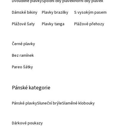
Dvoudílné plavky
Spodní díly plavek
Horní díly plavek
t
Dámské bikiny
Plavky brazilky
S vysokým pasem
í
Plážové šaty
Plavky tanga
Plážové přehozy
Černé plavky
Bez ramínek
Pareo šátky
Pánské kategorie
Pánské plavky
Sluneční brýle
Slaměné klobouky
Dárkové poukazy