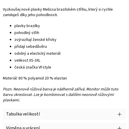
Vyzkoušej nové plavky Melissa brazilském střihu, který si rychle
zamiluješ díky jeho pohodlnosti.
plavky brazilky
pohodlný střih
zvýrazňují ženské křivky
přidají sebedůvěru
odolný a elastický materiál
velikost XS-3XL
česká značka VFstyle
Materiál: 80 % polyamid 20 % elastan
Pozn. Neonově růžová barva je nádherně zářivá. Monitor může tuto
barvu zkreslovat. Lze je kombinovat s dalšími neonově růžovými
plavkami.
Tabulka velikostí
Výměna a vrácení