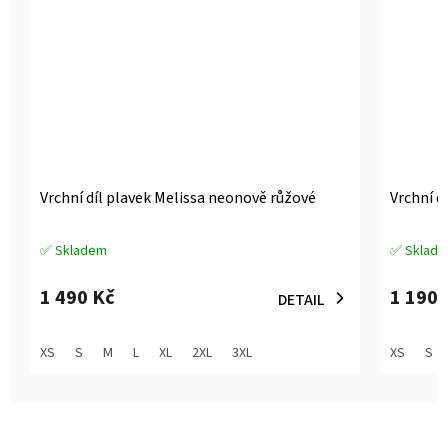
Vrchní díl plavek Melissa neonově růžové
Vrchní d
✅ Skladem
✅ Sklad
Průměrné
Průměrné
hodnocení
hodnocen
produktu
produktu
1 490 Kč
1 190 
DETAIL
je
je
5,0
5,0
z
z
XS
S
M
L
XL
2XL
3XL
XS
S
5
5
hvězdiček.
hvězdiček