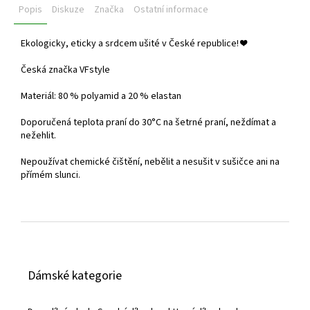
Popis
Diskuze
Značka
Ostatní informace
Ekologicky, eticky a srdcem ušité v České republice! ❤️
Česká značka VFstyle
Materiál: 80 % polyamid a 20 % elastan
Doporučená teplota praní do 30°C na šetrné praní, neždímat a
nežehlit.
Nepoužívat chemické čištění, nebělit a nesušit v sušičce ani na
přímém slunci.
Z
á
Dámské kategorie
p
a