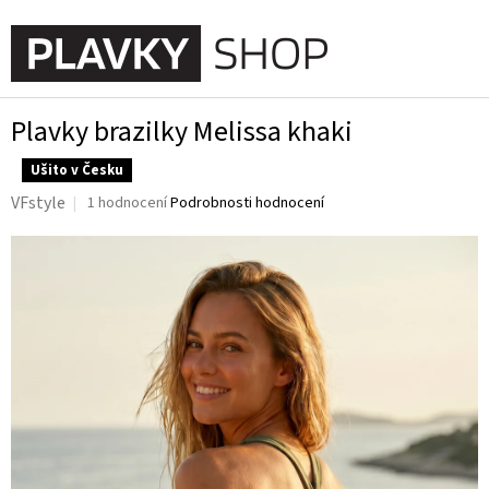
Přejít
na
NÁKUPN
obsah
KOŠÍK
Plavky brazilky Melissa khaki
Ušito v Česku
Průměrné
VFstyle
1 hodnocení
Podrobnosti hodnocení
hodnocení
produktu
je
5,0
z
5
hvězdiček.