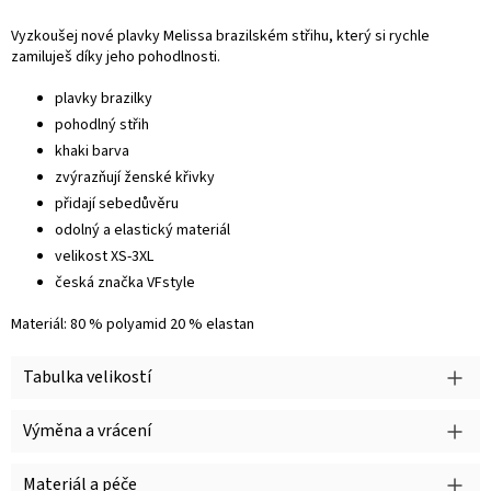
Vyzkoušej nové plavky Melissa brazilském střihu, který si rychle
zamiluješ díky jeho pohodlnosti.
plavky brazilky
pohodlný střih
khaki barva
zvýrazňují ženské křivky
přidají sebedůvěru
odolný a elastický materiál
velikost XS-3XL
česká značka VFstyle
Materiál: 80 % polyamid 20 % elastan
Tabulka velikostí
Výměna a vrácení
Materiál a péče