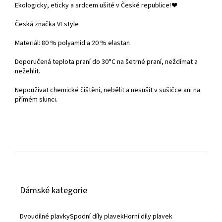
Ekologicky, eticky a srdcem ušité v České republice!
❤️
Česká značka VFstyle
Materiál: 80 % polyamid a 20 % elastan
Doporučená teplota praní do
30°C na šetrné praní, neždímat a
nežehlit.
Nepoužívat chemické čištění, nebělit a nesušit v sušičce ani na
přímém slunci.
Z
á
Dámské kategorie
p
a
Dvoudílné plavky
Spodní díly plavek
Horní díly plavek