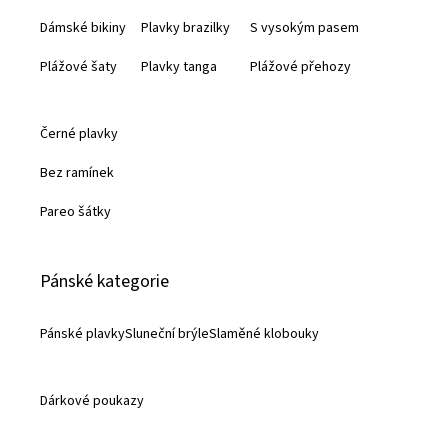
t
Dámské bikiny
Plavky brazilky
S vysokým pasem
í
Plážové šaty
Plavky tanga
Plážové přehozy
Černé plavky
Bez ramínek
Pareo šátky
Pánské kategorie
Pánské plavky
Sluneční brýle
Slaměné klobouky
Dárkové poukazy