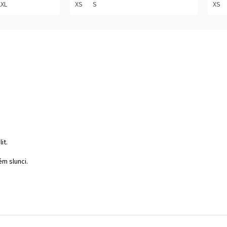
z
z
2XL
XS
S
XS
5
5
hvězdiček.
hvěz
it.
ém slunci.