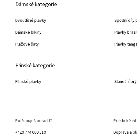
Dámské kategorie
á
p
Dvoudílné plavky
Spodní díly 
a
Dámské bikiny
Plavky brazi
t
í
Plážové šaty
Plavky tang
Pánské kategorie
Pánské plavky
Sluneční brý
Potřebuješ poradit?
Praktické in
+420 774 000 510
Doprava a pl