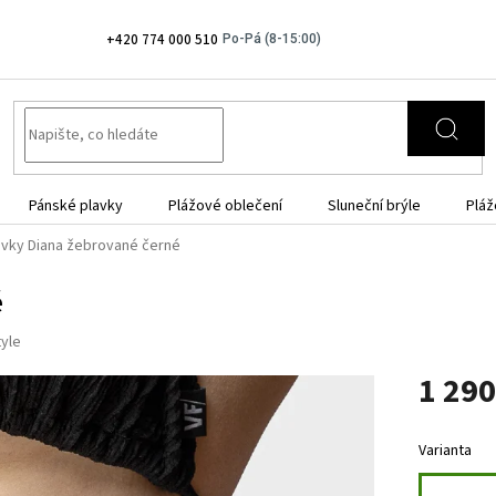
+420 774 000 510
Pánské plavky
Plážové oblečení
Sluneční brýle
Pláž
avky Diana žebrované černé
é
tyle
1 290
Měrná
cena:
Varianta