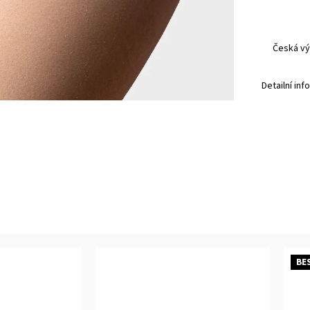
Česká vý
Detailní in
BE