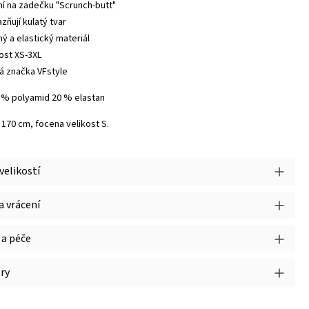
ní na zadečku "Scrunch-butt"
zňují kulatý tvar
ný a elastický materiál
kost XS-3XL
á značka VFstyle
0 % polyamid 20 % elastan
 170 cm, focena velikost S.
velikostí
 vrácení
 a péče
ry