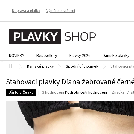
Přejít
na
Doprava a platba
Výměna a vrácení
obsah
NOVINKY
Bestsellery
Plavky 2026
Dámské plavky
Domů
Dámské plavky
Spodní díly plavek
Stahovací pl
Stahovací plavky Diana žebrované čern
Průměrné
3 hodnocení
Podrobnosti hodnocení
Značka:
VFs
Ušito v Česku
hodnocení
produktu
je
4,3
z
5
hvězdiček.