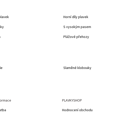
plavek
Horní díly plavek
lky
S vysokým pasem
a
Plážové přehozy
le
Slaměné klobouky
formace
PLAVKYSHOP
atba
Hodnocení obchodu