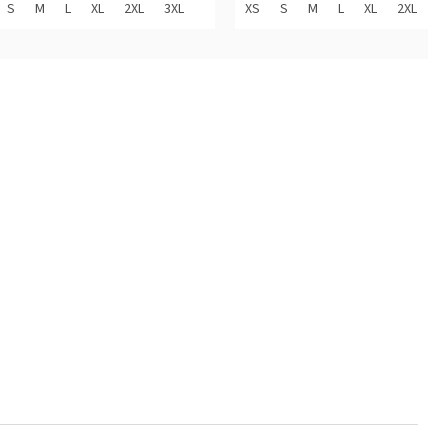
z
S
M
L
XL
2XL
3XL
XS
S
M
L
XL
2XL
5
diček.
hvězdiček.