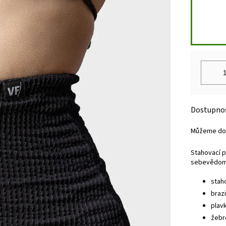
Můžeme dor
Stahovací p
sebevědomí
stah
brazi
plav
žebr