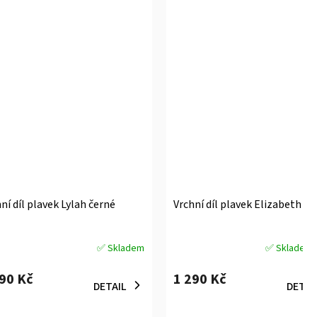
ní díl plavek Lylah černé
Vrchní díl plavek Elizabeth če
✅ Skladem
✅ Skladem
měrné
Průměrné
ocení
hodnocení
090 Kč
1 290 Kč
uktu
produktu
DETAIL
DETAI
je
5,0