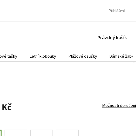
Přihlášení
NÁKUPNÍ
Prázdný košík
KOŠÍK
ové tašky
Letní klobouky
Plážové osušky
Dámské žabky
 Kč
Možnosti doručení