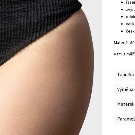
řase
zvýra
odol
veli
česk
Materiál: 8
Kamila měří
Tabulka 
Výměna a
Materiál
Paramet