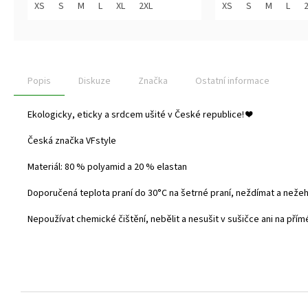
z
z
XS
S
M
L
XL
2XL
XS
S
M
L
5
5
hvězdiček.
hvězdiček.
Popis
Diskuze
Značka
Ostatní informace
Ekologicky, eticky a srdcem ušité v České republice!
❤️
Česká značka VFstyle
Materiál: 80 % polyamid a 20 % elastan
Doporučená teplota praní do
30°C na šetrné praní, neždímat a nežehl
Nepoužívat chemické čištění, nebělit a nesušit v sušičce ani na přím
Z