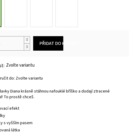
PŘIDAT DO KOŠÍKU
Zvolte variantu
učit do:
Zvolte variantu
lavky Diana krásně stáhnou nafouklé bříško a dodají ztracené
! To prostě chceš.
ovací efekt
lky
ky s vyšším pasem
ovaná látka