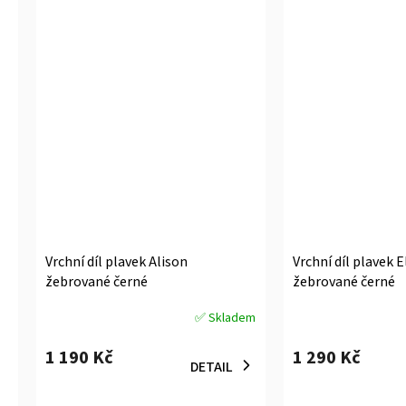
Vrchní díl plavek Alison
Vrchní díl plavek 
žebrované černé
žebrované černé
✅ Skladem
Průměrné
Průměrné
hodnocení
hodnocení
1 190 Kč
1 290 Kč
produktu
produktu
DETAIL
je
je
5,0
5,0