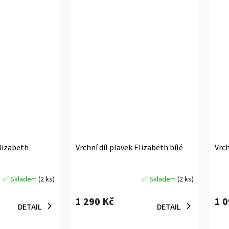
Elizabeth
Vrchní díl plavek Elizabeth bílé
Vrch
✅ Skladem
(2 ks)
✅ Skladem
(2 ks)
Průměrné
Prů
hodnocení
hodn
1 290 Kč
1 
produktu
prod
DETAIL
DETAIL
je
je
5,0
5,0