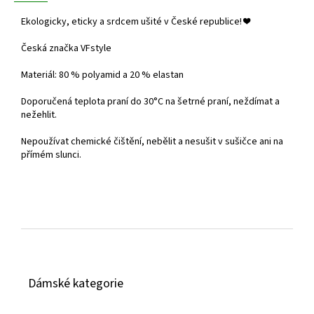
Ekologicky, eticky a srdcem ušité v České republice!
❤️
Česká značka VFstyle
Materiál: 80 % polyamid a 20 % elastan
Doporučená teplota praní do
30°C na šetrné praní, neždímat a
nežehlit.
Nepoužívat chemické čištění, nebělit a nesušit v sušičce ani na
přímém slunci.
Z
á
Dámské kategorie
p
a