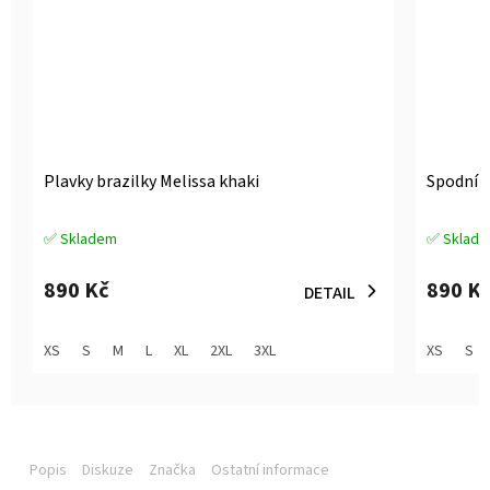
Plavky brazilky Melissa khaki
Spodní d
✅ Skladem
✅ Sklad
Průměrné
Průměrné
hodnocení
hodnocen
produktu
produktu
890 Kč
890 K
DETAIL
je
je
5,0
5,0
z
z
XS
S
M
L
XL
2XL
3XL
XS
S
5
5
hvězdiček.
hvězdiček
Popis
Diskuze
Značka
Ostatní informace