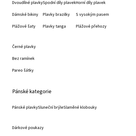
Dvoudílné plavky
Spodní díly plavek
Horní díly plavek
t
Dámské bikiny
Plavky brazilky
S vysokým pasem
í
Plážové šaty
Plavky tanga
Plážové přehozy
Černé plavky
Bez ramínek
Pareo šátky
Pánské kategorie
Pánské plavky
Sluneční brýle
Slaměné klobouky
Dárkové poukazy