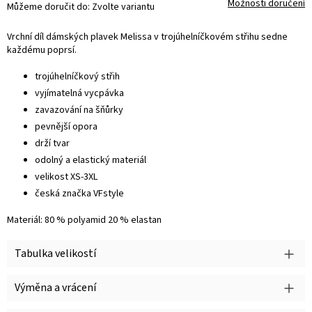
Možnosti doručení
Můžeme doručit do:
Zvolte variantu
Vrchní díl dámských plavek Melissa v trojúhelníčkovém střihu sedne
každému poprsí.
trojúhelníčkový střih
vyjímatelná vycpávka
zavazování na šňůrky
pevnější opora
drží tvar
odolný a elastický materiál
velikost XS-3XL
česká značka VFstyle
Materiál: 80 % polyamid 20 % elastan
Tabulka velikostí
Výměna a vrácení