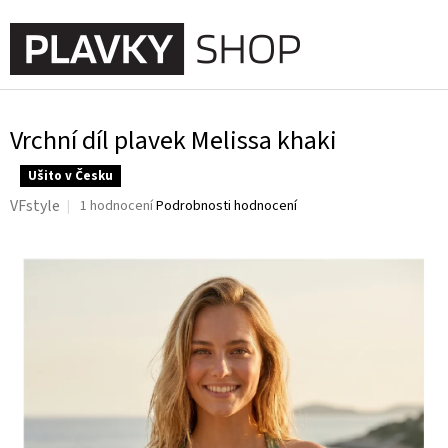
Přejít
na
NÁKUPNÍ
obsah
KOŠÍK
Vrchní díl plavek Melissa khaki
Ušito v Česku
Průměrné
VFstyle
1 hodnocení
Podrobnosti hodnocení
hodnocení
produktu
je
5,0
z
5
hvězdiček.